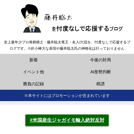
史上最年少プロ将棋棋士・藤井聡太竜王・名人/六冠を、忖度なしで応援するブ
ログです。※針小棒大な表現や藤井聡太氏の神格化は行っておりません
新着
今後の対局
イベント他
AI形勢判断
勝負の記録
棋譜
※本サイトにはプロモーションが含まれています
#米国産生ジャガイモ輸入絶対反対