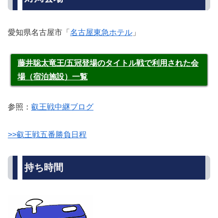
愛知県名古屋市「
名古屋東急ホテル
」
藤井聡太竜王/五冠登場のタイトル戦で利用された会
場（宿泊施設）一覧
参照：
叡王戦中継ブログ
>>叡王戦五番勝負日程
持ち時間