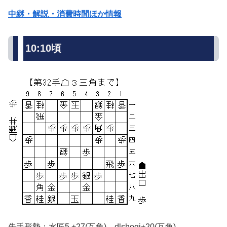
中継・解説・消費時間ほか情報
10:10頃
先手形勢：水匠5 +27(互角) dlshogi+20(互角)