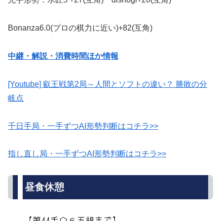
Bonanza6.0(プロの棋力に近い)+82(互角)
中継・解説・消費時間ほか情報
[Youtube] 叡王戦第2局～人間とソフトの違い？ 勝敗の分
岐点
千日手局・一手ずつAI形勢判断はコチラ>>
指し直し局・一手ずつAI形勢判断はコチラ>>
昼食休憩