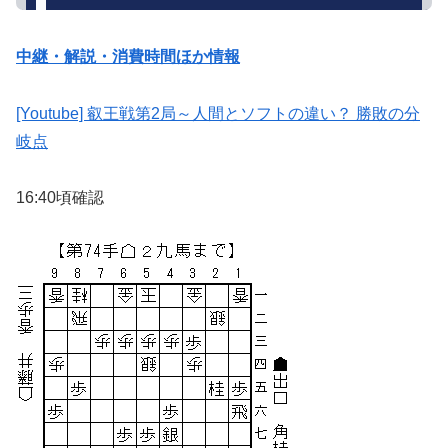
中継・解説・消費時間ほか情報
[Youtube] 叡王戦第2局～人間とソフトの違い？ 勝敗の分
岐点
16:40頃確認