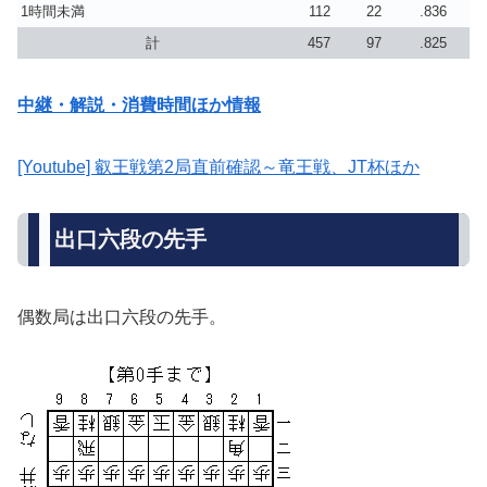
1時間未満
112
22
.836
計
457
97
.825
中継・解説・消費時間ほか情報
[Youtube] 叡王戦第2局直前確認～竜王戦、JT杯ほか
出口六段の先手
偶数局は出口六段の先手。