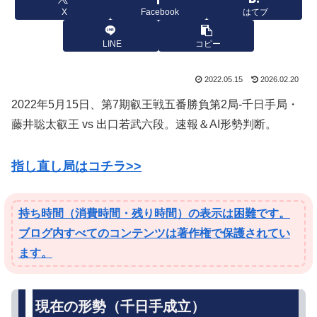
X
Facebook
はてブ
LINE
コピー
2022.05.15
2026.02.20
2022年5月15日、第7期叡王戦五番勝負第2局-千日手局・
藤井聡太叡王 vs 出口若武六段。速報＆AI形勢判断。
指し直し局はコチラ>>
持ち時間（消費時間・残り時間）の表示は困難です。
ブログ内すべてのコンテンツは著作権で保護されてい
ます。
現在の形勢（千日手成立）