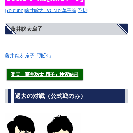
[Youtube]藤井聡太TVCMお菓子編[予想]
藤井聡太扇子
藤井聡太 扇子「飛翔」
楽天「藤井聡太 扇子」検索結果
過去の対戦（公式戦のみ）