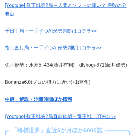
[Youtube] 叡王戦第2局～人間とソフトの違い？ 勝敗の分
岐点
千日手局・一手ずつAI形勢判断はコチラ>>
指し直し局・一手ずつAI形勢判断はコチラ>>
先手形勢：水匠5 -434(藤井有利) dlshogi-871(藤井優勢)
Bonanza6.0(プロの棋力に近い)+1(互角)
中継・解説・消費時間ほか情報
[Youtube] 叡王戦第2局直前確認～竜王戦、JT杯ほか
「将棋世界」直近6か月ほか6000誌