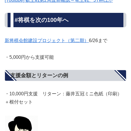
[Youtube] 叡王戦第2局直前確認～竜王戦、JT杯ほか
#将棋を次の100年へ
新将棋会館建設プロジェクト（第二期）
6/26まで
・5,000円から支援可能
支援金額とリターンの例
・10,000円支援 リターン：藤井五冠ミニ色紙（印刷）
＋根付セット