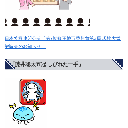
日本将棋連盟公式「第7期叡王戦五番勝負第3局 現地大盤
解説会のお知らせ」
「藤井聡太五冠 しびれた一手」