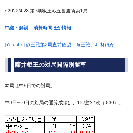
○2022/4/28 第7期叡王戦五番勝負第1局
中継・解説・消費時間ほか情報
[Youtube] 叡王戦第2局直前確認～竜王戦、JT杯ほか
藤井叡王の対局間隔別勝率
本局は中8日での対局。
中3日~10日の対局の通算成績は、132勝27敗（.830）。