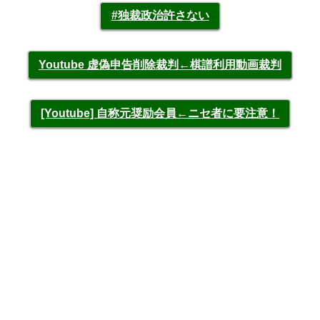
#独裁政治許さない
Youtube 虚偽申告削除裁判←棋譜利用動画裁判
[Youtube] 自称元奨励会員←ニセ者に要注意！