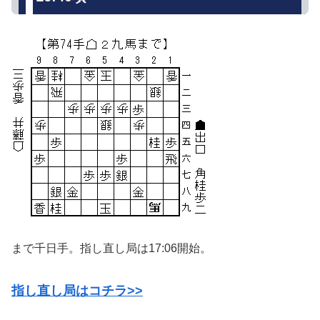
まで千日手。指し直し局は17:06開始。
指し直し局はコチラ>>