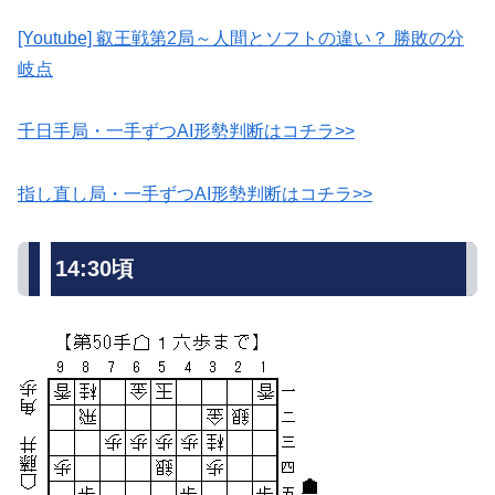
[Youtube] 叡王戦第2局～人間とソフトの違い？ 勝敗の分
岐点
千日手局・一手ずつAI形勢判断はコチラ>>
指し直し局・一手ずつAI形勢判断はコチラ>>
14:30頃