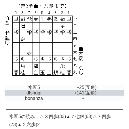
水匠5
+25
(互角)
dlshogi
+141
(互角)
bonanza
+
水匠5の読み：△３四歩(33)▲７七銀(68)△７四歩
(73)▲２六歩(2