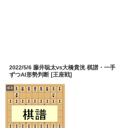
2022/5/6 藤井聡太vs大橋貴洸 棋譜・一手
ずつAI形勢判断 [王座戦]
棋譜