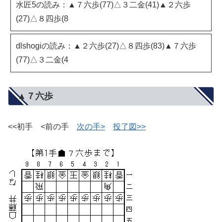
水匠5の読み：▲７六歩(77)△３二金(41)▲２六歩
(27)△８四歩(8
dlshogiの読み：▲２六歩(27)△８四歩(83)▲７六歩
(77)△３二金(4
▲７六歩
<<初手 <前の手
次の手>
投了図>>