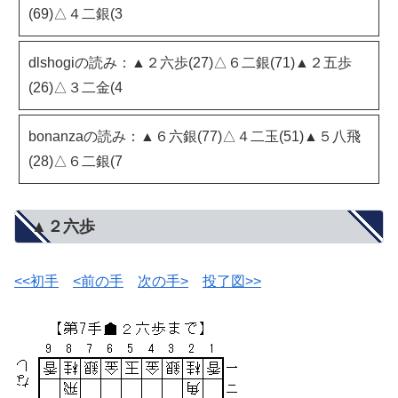
(69)△４二銀(3
dlshogiの読み：▲２六歩(27)△６二銀(71)▲２五歩
(26)△３二金(4
bonanzaの読み：▲６六銀(77)△４二玉(51)▲５八飛
(28)△６二銀(7
▲２六歩
<<初手
<前の手
次の手>
投了図>>