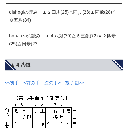
dlshogiの読み：▲２四歩(25)△同歩(23)▲同飛(28)△
８五歩(84)
bonanzaの読み：▲４八銀(39)△６三銀(72)▲２四歩
(25)△同歩(23
▲４八銀
<<初手
<前の手
次の手>
投了図>>