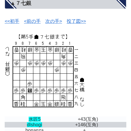
▲７七銀
<<初手
<前の手
次の手>
投了図>>
水匠5
+43
(互角)
dlshogi
+146
(互角)
bonanza
+