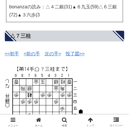
bonanzaの読み：△４二銀(31)▲６九玉(59)△６三銀
(72)▲３六歩(3
△７三桂
<<初手
<前の手
次の手>
投了図>>
メニュー
ホーム
検索
トップ
サイドバー