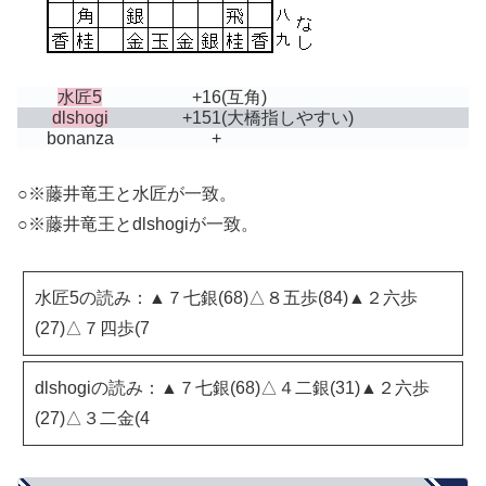
水匠5
+16
(互角)
dlshogi
+151
(大橋指しやすい)
bonanza
+
○※藤井竜王と水匠が一致。
○※藤井竜王とdlshogiが一致。
水匠5の読み：▲７七銀(68)△８五歩(84)▲２六歩
(27)△７四歩(7
dlshogiの読み：▲７七銀(68)△４二銀(31)▲２六歩
(27)△３二金(4