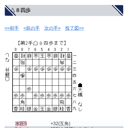
△８四歩
<<初手
<前の手
次の手>
投了図>>
水匠5
+32
(互角)