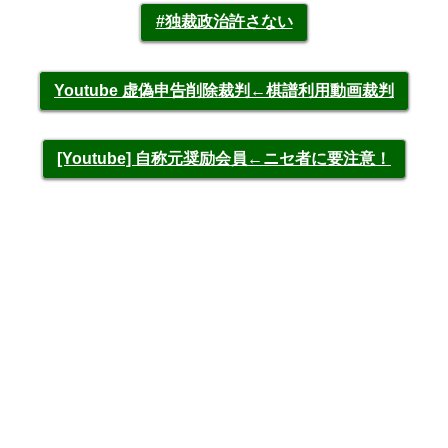
#独裁政治許さない
Youtube 虚偽申告削除裁判←棋譜利用動画裁判
[Youtube] 自称元奨励会員←ニセ者に要注意！