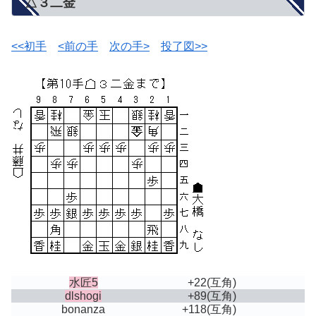
△３二金
<<初手
<前の手
次の手>
投了図>>
水匠5
+22
(互角)
dlshogi
+89
(互角)
bonanza
+118
(互角)