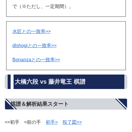
で（※ただし、一定期間）。
水匠との一致率>>
dlshogiとの一致率>>
Bonanzaとの一致率>>
大橋六段 vs 藤井竜王 棋譜
棋譜＆解析結果スタート
<<初手 <前の手
初手>
投了図>>