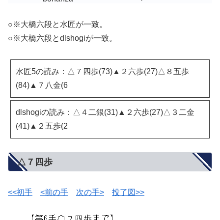
○※大橋六段と水匠が一致。
○※大橋六段とdlshogiが一致。
水匠5の読み：△７四歩(73)▲２六歩(27)△８五歩
(84)▲７八金(6
dlshogiの読み：△４二銀(31)▲２六歩(27)△３二金
(41)▲２五歩(2
△７四歩
<<初手
<前の手
次の手>
投了図>>