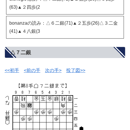
(63)▲２四歩(2
bonanzaの読み：△６二銀(71)▲２五歩(26)△３二金
(41)▲４八銀(3
△７二銀
<<初手
<前の手
次の手>
投了図>>