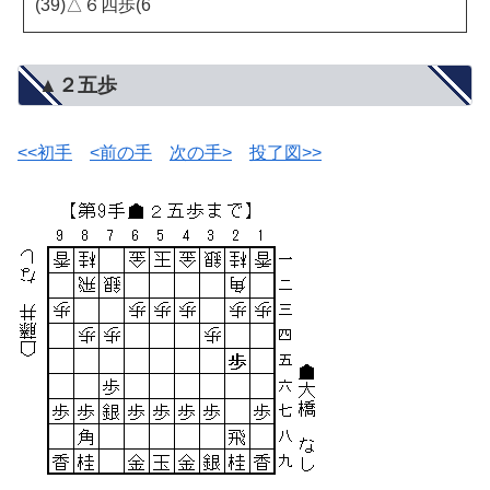
(39)△６四歩(6
▲２五歩
<<初手
<前の手
次の手>
投了図>>