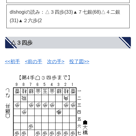
dlshogiの読み：△３四歩(33)▲７七銀(68)△４二銀
(31)▲２六歩(2
△３四歩
<<初手
<前の手
次の手>
投了図>>