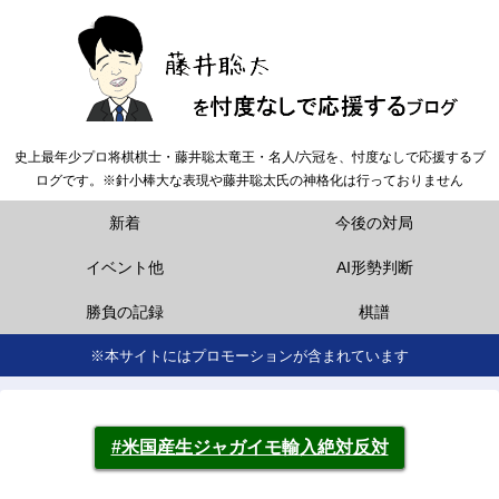
史上最年少プロ将棋棋士・藤井聡太竜王・名人/六冠を、忖度なしで応援するブ
ログです。※針小棒大な表現や藤井聡太氏の神格化は行っておりません
新着
今後の対局
イベント他
AI形勢判断
勝負の記録
棋譜
※本サイトにはプロモーションが含まれています
#米国産生ジャガイモ輸入絶対反対