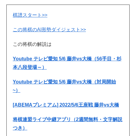
棋譜スタート>>
この将棋のAI形勢ダイジェスト>>
この将棋の解説は
Youtube テレビ愛知 5/6 藤井vs大橋（56手目・杉
本八段登場～）
Youtube テレビ愛知 5/6 藤井vs大橋（対局開始
~）
[ABEMAプレミアム] 2022/5/6王座戦 藤井vs大橋
将棋連盟ライブ中継アプリ（2週間無料・文字解説
つき）