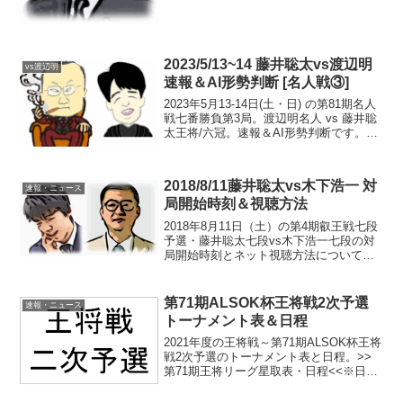
プロ...
2023/5/13~14 藤井聡太vs渡辺明
vs渡辺明
速報＆AI形勢判断 [名人戦③]
2023年5月13-14日(土・日) の第81期名人
戦七番勝負第3局。渡辺明名人 vs 藤井聡
太王将/六冠。速報＆AI形勢判断です。現
在の形勢（終局）中継・解説・消費時間
ほか情報20:30頃確認まで、渡辺名人の勝
ち（渡辺 1-2 藤井）。第...
2018/8/11藤井聡太vs木下浩一 対
速報・ニュース
局開始時刻＆視聴方法
2018年8月11日（土）の第4期叡王戦七段
予選・藤井聡太七段vs木下浩一七段の対
局開始時刻とネット視聴方法について。
対局開始時刻19:00対局開始>>藤井vs木
下 速報＆将棋ソフトAI形勢判断<<叡王戦
段位別予選は、持ち時間1時間（チェス...
第71期ALSOK杯王将戦2次予選
速報・ニュース
トーナメント表＆日程
2021年度の王将戦～第71期ALSOK杯王将
戦2次予選のトーナメント表と日程。>>
第71期王将リーグ星取表・日程<<※日程
は分かり次第更新します。トーナメント
表 & 日程参照：日本将棋連盟公式「第71