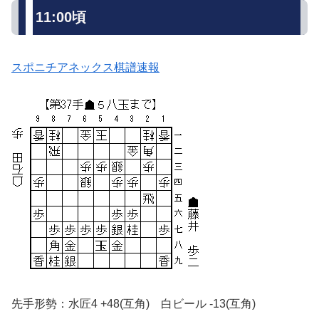
11:00頃
スポニチアネックス棋譜速報
先手形勢：水匠4 +48(互角) 白ビール -13(互角)