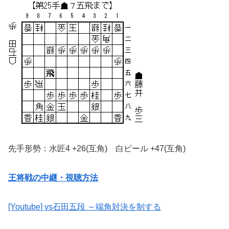
先手形勢：水匠4 +26(互角) 白ビール +47(互角)
王将戦の中継・視聴方法
[Youtube] vs石田五段 ～端角対決を制する