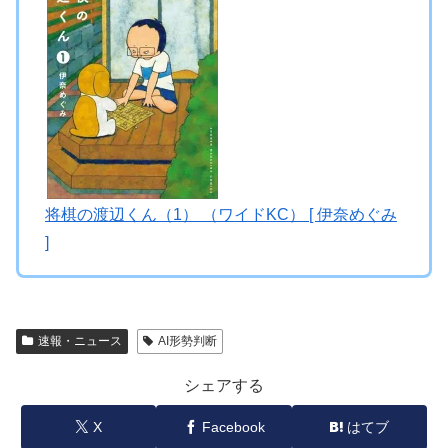
将棋の渡辺くん（1） （ワイドKC） [ 伊奈めぐみ
]
速報・ニュース
AI形勢判断
シェアする
X
Facebook
はてブ