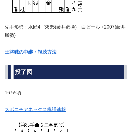
先手形勢：水匠4 +3665(藤井必勝) 白ビール +2007(藤井
勝勢)
王将戦の中継・視聴方法
投了図
16:55頃
スポニチアネックス棋譜速報