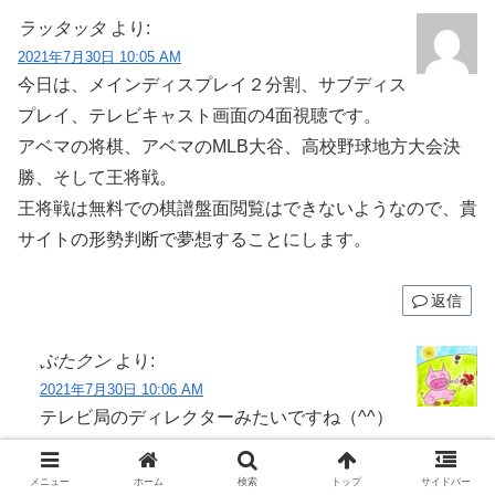
ラッタッタ
より:
2021年7月30日 10:05 AM
今日は、メインディスプレイ２分割、サブディス
プレイ、テレビキャスト画面の4面視聴です。
アベマの将棋、アベマのMLB大谷、高校野球地方大会決
勝、そして王将戦。
王将戦は無料での棋譜盤面閲覧はできないようなので、貴
サイトの形勢判断で夢想することにします。
返信
ぶたクン
より:
2021年7月30日 10:06 AM
テレビ局のディレクターみたいですね（^^）
返信
メニュー
ホーム
検索
トップ
サイドバー