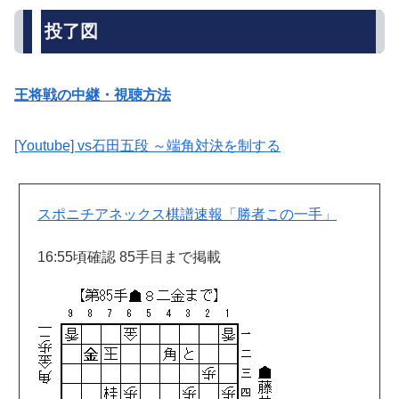
投了図
王将戦の中継・視聴方法
[Youtube] vs石田五段 ～端角対決を制する
スポニチアネックス棋譜速報「勝者この一手」
16:55頃確認 85手目まで掲載