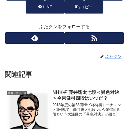
LINE
コピー
ぶたクンをフォローする
ぶたクン
関連記事
NHK杯 藤井聡太七段＜異色対決
速報・ニュース
＞今泉健司四段はいつだ？
2018年度の第68回NHK杯将棋トーナメン
ト1回戦で、藤井聡太七段 vs 今泉健司四
段という大注目の「異色対決」が組まれ
ている。第68回ＮＨＫ杯・1回戦は藤井聡
太六段 対 今泉健司四段「史上最年少
でプロ入り」（14歳）対「史上最年長で