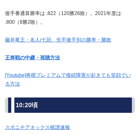
後手番通算勝率は .822（120勝26敗）。2021年度は
.800（8勝2敗）。
藤井竜王・名人/七冠、先手後手別の勝率・勝敗
王将戦の中継・視聴方法
[Youtube]将棋プレミアムで接続障害が起きても笑顔でい
る方法
10:20頃
スポニチアネックス棋譜速報