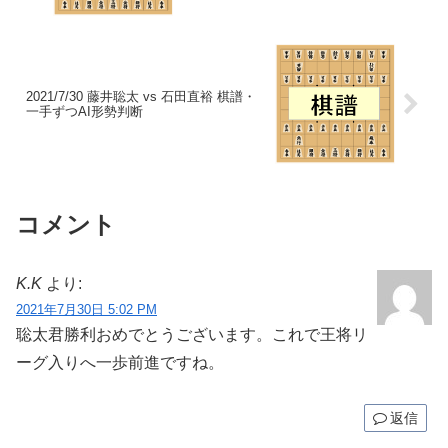
2021/7/30 藤井聡太 vs 石田直裕 棋譜・
一手ずつAI形勢判断
コメント
K.K
より:
2021年7月30日 5:02 PM
聡太君勝利おめでとうございます。これで王将リ
ーグ入りへ一歩前進ですね。
返信