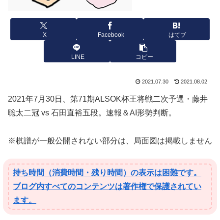
X
Facebook
はてブ
LINE
コピー
2021.07.30
2021.08.02
2021年7月30日、第71期ALSOK杯王将戦二次予選・藤井
聡太二冠 vs 石田直裕五段。速報＆AI形勢判断。
※棋譜が一般公開されない部分は、局面図は掲載しません
持ち時間（消費時間・残り時間）の表示は困難です。
ブログ内すべてのコンテンツは著作権で保護されてい
ます。