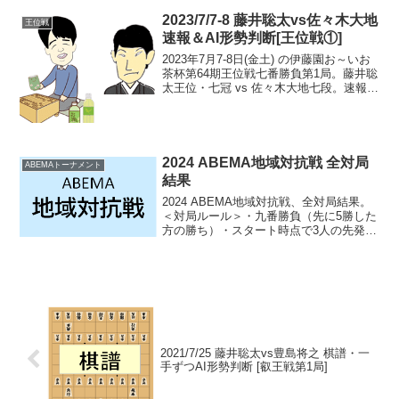
期ALSOK杯王将戦二次予選」各ブロッ...
2023/7/7-8 藤井聡太vs佐々木大地
王位戦
速報＆AI形勢判断[王位戦①]
2023年7月7-8日(金土) の伊藤園お～いお
茶杯第64期王位戦七番勝負第1局。藤井聡
太王位・七冠 vs 佐々木大地七段。速報＆
AI形勢判断。現在の形勢（終局）中継・
解説・消費時間ほか情報18:20頃確認ま
で、藤井王位の勝ち（藤井1-0佐...
2024 ABEMA地域対抗戦 全対局
ABEMAトーナメント
結果
2024 ABEMA地域対抗戦、全対局結果。
＜対局ルール＞・九番勝負（先に5勝した
方の勝ち）・スタート時点で3人の先発棋
士を決定。3敗したら選手交代可能。・勝
者は必ず次も対局する4/13放送分中部 5-1
関東Ｂ服部慎一郎六段 ○● 伊藤匠...
2021/7/25 藤井聡太vs豊島将之 棋譜・一
手ずつAI形勢判断 [叡王戦第1局]