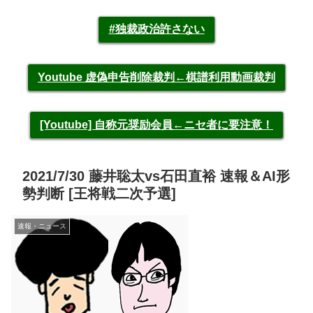
#独裁政治許さない
Youtube 虚偽申告削除裁判←棋譜利用動画裁判
[Youtube] 自称元奨励会員←ニセ者に要注意！
2021/7/30 藤井聡太vs石田直裕 速報＆AI形
勢判断 [王将戦二次予選]
速報・ニュース