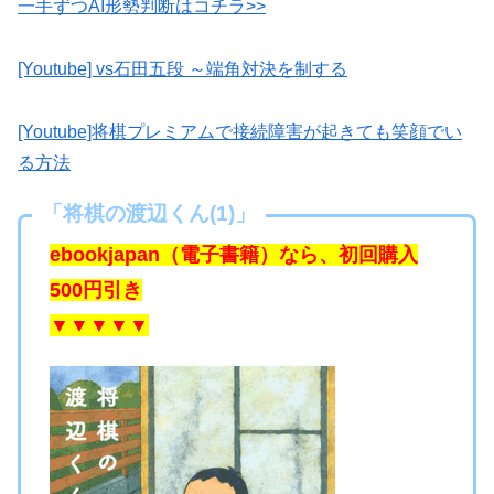
一手ずつAI形勢判断はコチラ>>
[Youtube] vs石田五段 ～端角対決を制する
[Youtube]将棋プレミアムで接続障害が起きても笑顔でい
る方法
「将棋の渡辺くん(1)」
ebookjapan（電子書籍）なら、初回購入
500円引き
▼▼▼▼▼