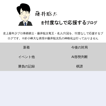
史上最年少プロ将棋棋士・藤井聡太竜王・名人/六冠を、忖度なしで応援するブ
ログです。※針小棒大な表現や藤井聡太氏の神格化は行っておりません
新着
今後の対局
イベント他
AI形勢判断
勝負の記録
棋譜