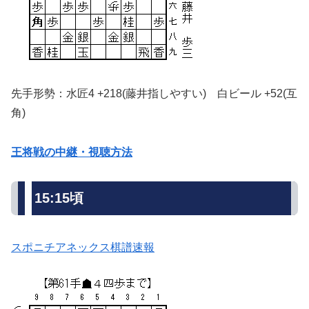
先手形勢：水匠4 +218(藤井指しやすい) 白ビール +52(互
角)
王将戦の中継・視聴方法
15:15頃
スポニチアネックス棋譜速報