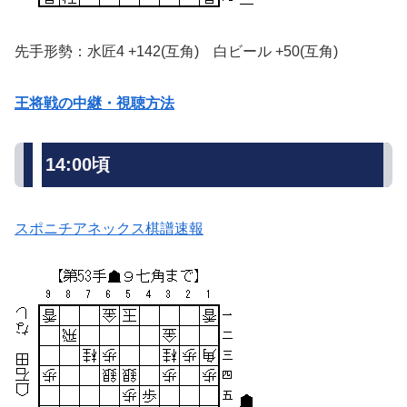
先手形勢：水匠4 +142(互角) 白ビール +50(互角)
王将戦の中継・視聴方法
14:00頃
スポニチアネックス棋譜速報