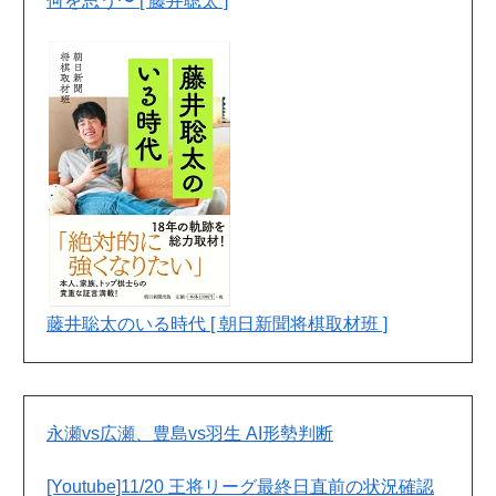
何を思う〜 [ 藤井聡太 ]
藤井聡太のいる時代 [ 朝日新聞将棋取材班 ]
永瀬vs広瀬、豊島vs羽生 AI形勢判断
[Youtube]11/20 王将リーグ最終日直前の状況確認