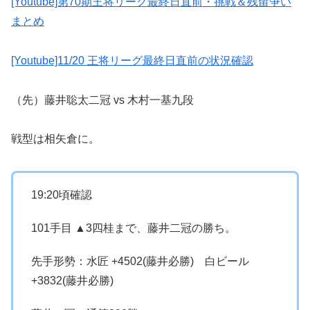
[Youtube]第70期王将リーグ最終日直前・挑戦＆残留争い
まとめ
[Youtube]11/20 王将リーグ最終日直前の状況確認
（先）藤井聡太二冠 vs 木村一基九段
戦型は相矢倉に。
19:20頃確認
101手目 ▲3四桂まで、藤井二冠の勝ち。
先手形勢：水匠 +4502(藤井必勝) 白ビール
+3832(藤井必勝)