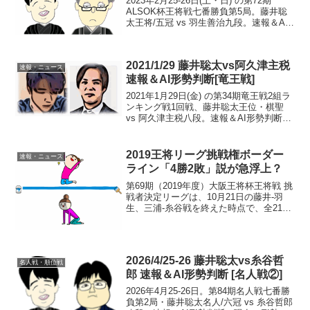
2023年2月25-26日(土・日) の第72期
ALSOK杯王将戦七番勝負第5局。藤井聡
太王将/五冠 vs 羽生善治九段。速報＆AI
形勢判断です。現在の形勢（終局）中
継・解説・消費時間ほか情報18:15頃確認
まで、藤井王将の勝ち。藤井3-2...
2021/1/29 藤井聡太vs阿久津主税
速報・ニュース
速報＆AI形勢判断[竜王戦]
2021年1月29日(金) の第34期竜王戦2組ラ
ンキング戦1回戦、藤井聡太王位・棋聖
vs 阿久津主税八段。速報＆AI形勢判断。
投了図中継・解説・消費時間ほか情報vs.
阿久津八段AI解説（有段者向き版）vs.阿
久津八段 AIかんたん解説2...
2019王将リーグ挑戦権ボーダー
速報・ニュース
ライン「4勝2敗」説が急浮上？
第69期（2019年度）大阪王将杯王将戦 挑
戦者決定リーグは、10月21日の藤井-羽
生、三浦-糸谷戦を終えた時点で、全21局
中、半分の11局を消化。これからいよい
よ後半戦に差し掛かるわけだが…星取表
（成績順）挑戦権獲得ボーダーラインは4
勝2...
2026/4/25-26 藤井聡太vs糸谷哲
名人戦・順位戦
郎 速報＆AI形勢判断 [名人戦②]
2026年4月25-26日。第84期名人戦七番勝
負第2局・藤井聡太名人/六冠 vs 糸谷哲郎