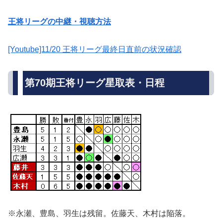
王将リーグの中継・視聴方法
[Youtube]11/20 王将リーグ最終日直前の状況確認
第70期王将リーグ星取表・日程
※永瀬、豊島、羽生は残留。佐藤天、木村は陥落。