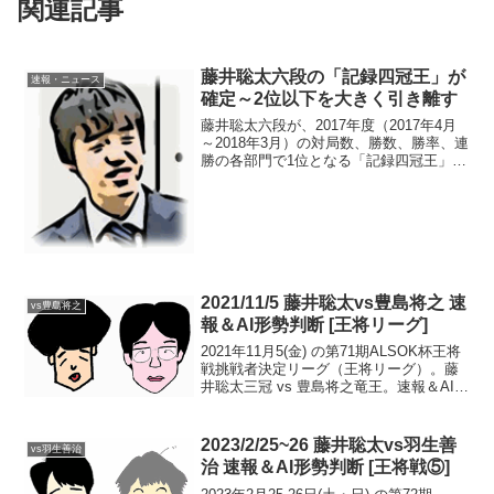
関連記事
藤井聡太六段の「記録四冠王」が
速報・ニュース
確定～2位以下を大きく引き離す
藤井聡太六段が、2017年度（2017年4月
～2018年3月）の対局数、勝数、勝率、連
勝の各部門で1位となる「記録四冠王」が
確定したとのこと（2018年3月13日に将
棋連盟が発表）。各部門、2位を大きく引
き離しての大記録となったようだ。以
下...
2021/11/5 藤井聡太vs豊島将之 速
vs豊島将之
報＆AI形勢判断 [王将リーグ]
2021年11月5(金) の第71期ALSOK杯王将
戦挑戦者決定リーグ（王将リーグ）。藤
井聡太三冠 vs 豊島将之竜王。速報＆AI形
勢判断です。現在の形勢（対局終了）※
本局は、毎日新聞公式サイト、スポニチ
アネックスサイトで棋譜無料公開され
2023/2/25~26 藤井聡太vs羽生善
vs羽生善治
て...
治 速報＆AI形勢判断 [王将戦⑤]