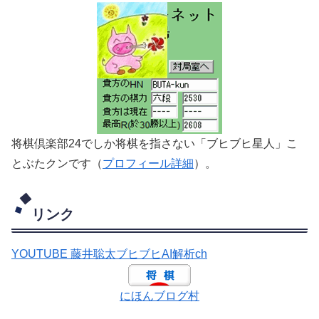
将棋倶楽部24でしか将棋を指さない「ブヒブヒ星人」こ
とぶたクンです（
プロフィール詳細
）。
リンク
YOUTUBE 藤井聡太ブヒブヒAI解析ch
にほんブログ村