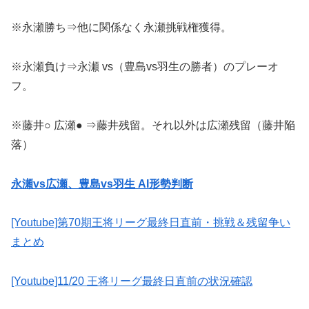
※永瀬勝ち⇒他に関係なく永瀬挑戦権獲得。
※永瀬負け⇒永瀬 vs（豊島vs羽生の勝者）のプレーオ
フ。
※藤井○ 広瀬● ⇒藤井残留。それ以外は広瀬残留（藤井陥
落）
永瀬vs広瀬、豊島vs羽生 AI形勢判断
[Youtube]第70期王将リーグ最終日直前・挑戦＆残留争い
まとめ
[Youtube]11/20 王将リーグ最終日直前の状況確認