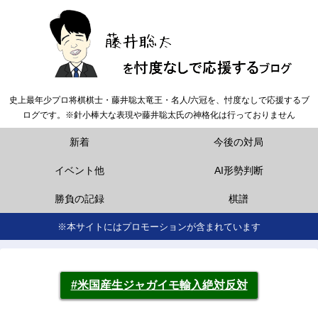
史上最年少プロ将棋棋士・藤井聡太竜王・名人/六冠を、忖度なしで応援するブ
ログです。※針小棒大な表現や藤井聡太氏の神格化は行っておりません
新着
今後の対局
イベント他
AI形勢判断
勝負の記録
棋譜
※本サイトにはプロモーションが含まれています
#米国産生ジャガイモ輸入絶対反対