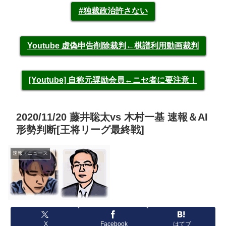
#独裁政治許さない
Youtube 虚偽申告削除裁判←棋譜利用動画裁判
[Youtube] 自称元奨励会員←ニセ者に要注意！
2020/11/20 藤井聡太vs 木村一基 速報＆AI
形勢判断[王将リーグ最終戦]
速報・ニュース
X
Facebook
はてブ