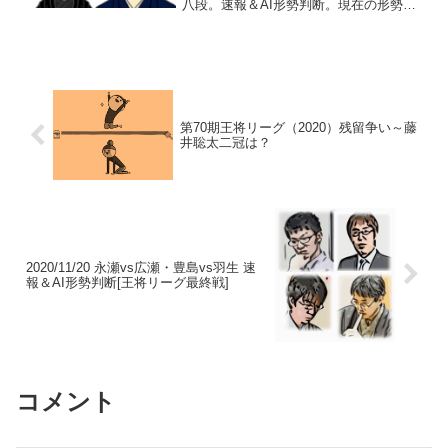
八段。速報＆AI形勢判断。現在の形勢
（終局）中継・解説・消費時間ほか情報
17:55頃確認まで、藤井名人の勝ち（藤井
2-1糸谷）。第3局は、5/7-8...
第70期王将リーグ（2020）残留争い～藤
井聡太二冠は？
2020/11/20 永瀬vs広瀬・豊島vs羽生 速
報＆AI形勢判断[王将リーグ最終戦]
コメント