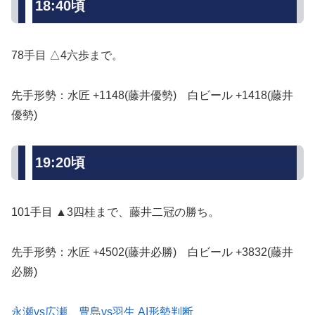
18:40頃
78手目 △4六歩まで。
先手形勢：水匠 +1148(藤井優勢) 白ビール +1418(藤井
優勢)
19:20頃
101手目 ▲3四桂まで、藤井二冠の勝ち。
先手形勢：水匠 +4502(藤井必勝) 白ビール +3832(藤井
必勝)
永瀬vs広瀬、豊島vs羽生 AI形勢判断