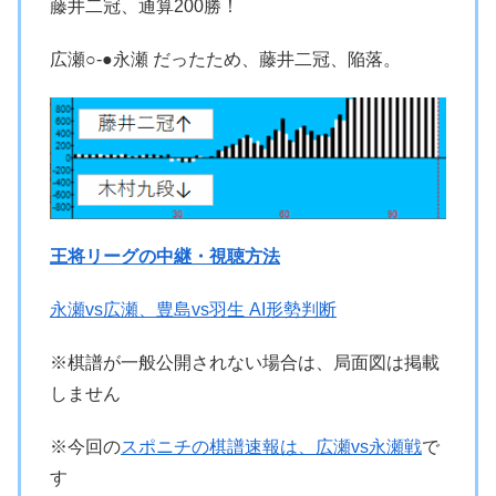
藤井二冠、通算200勝！
広瀬○-●永瀬 だったため、藤井二冠、陥落。
王将リーグの中継・視聴方法
永瀬vs広瀬、豊島vs羽生 AI形勢判断
※棋譜が一般公開されない場合は、局面図は掲載
しません
※今回の
スポニチの棋譜速報は、広瀬vs永瀬戦
で
す