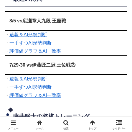
8/5 vs広瀬章人九段 王座戦
・
速報＆AI形勢判断
・
一手ずつAI形勢判断
・
評価値グラフ＆AI一致率
7/29-30 vs伊藤匠二冠 王位戦③
・
速報＆AI形勢判断
・
一手ずつAI形勢判断
・
評価値グラフ＆AI一致率
藤井聡太の将棋トレーニング
メニュー
ホーム
検索
トップ
サイドバー