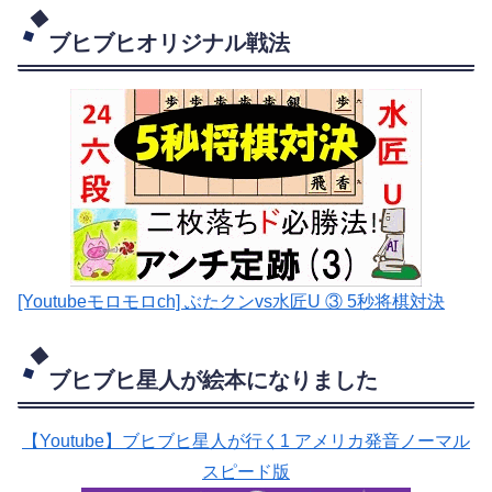
ブヒブヒオリジナル戦法
[Youtubeモロモロch] ぶたクンvs水匠U ③ 5
秒将棋対決
ブヒブヒ星人が絵本になりました
【Youtube】ブヒブヒ星人が行く1 アメリカ発音ノーマル
スピード版