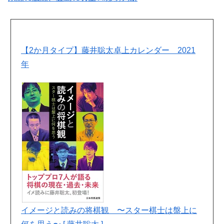
【2か月タイプ】藤井聡太卓上カレンダー 2021
年
イメージと読みの将棋観 〜スター棋士は盤上に