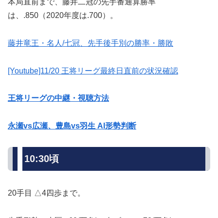
本局直前まで、藤井二冠の先手番通算勝率
は、.850（2020年度は.700）。
藤井竜王・名人/七冠、先手後手別の勝率・勝敗
[Youtube]11/20 王将リーグ最終日直前の状況確認
王将リーグの中継・視聴方法
永瀬vs広瀬、豊島vs羽生 AI形勢判断
10:30頃
20手目 △4四歩まで。