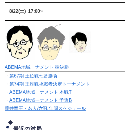
8/22(土) 17:00~
ABEMA地域ーナメント 準決勝
・
第67期 王位戦七番勝負
・
第74期 王座戦挑戦者決定トーナメント
・
ABEMA地域ーナメント 本戦T
・
ABEMA地域ーナメント 予選B
藤井竜王・名人/六冠 年間スケジュール
最近の対局