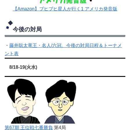
【Amazon】ブヒブヒ星人が行く1 アメリカ発音版
今後の対局
・
藤井聡太竜王・名人/六冠、今後の対局日程＆トーナメ
ント表
8/18-19(火水)
第67期 王位戦七番勝負
第4局