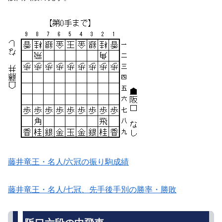
藤井竜王・名人/六冠の振り駒成績
藤井竜王・名人/七冠、先手後手別の勝率・勝敗