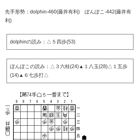
先手形勢：dolphin-460(藤井有利) ぽんぽこ-442(藤井有
利)
dolphinの読み：△５四歩(53)
ぽんぽこの読み：△３六桂(24)▲１八玉(28)△１五歩
(14)▲６七歩打△