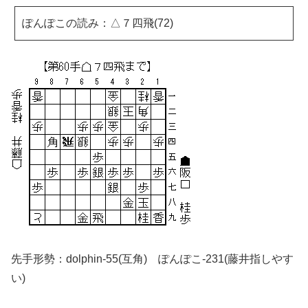
ぽんぽこの読み：△７四飛(72)
先手形勢：dolphin-55(互角) ぽんぽこ-231(藤井指しやす
い)