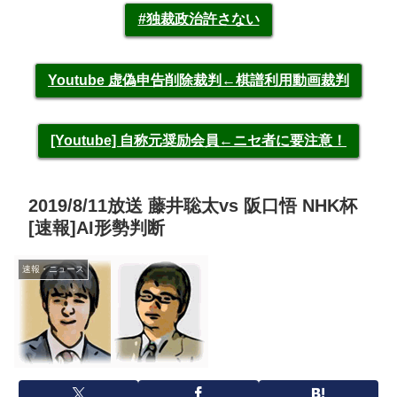
#独裁政治許さない
Youtube 虚偽申告削除裁判←棋譜利用動画裁判
[Youtube] 自称元奨励会員←ニセ者に要注意！
2019/8/11放送 藤井聡太vs 阪口悟 NHK杯
[速報]AI形勢判断
速報・ニュース