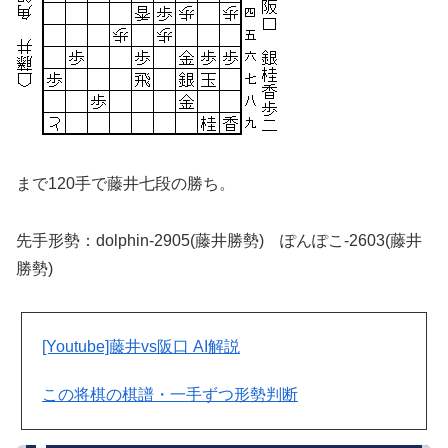
まで120手で藤井七段の勝ち。
先手形勢：dolphin-2905(藤井勝勢) ぽんぽこ-2603(藤井
勝勢)
[Youtube]藤井vs阪口 AI解説
この将棋の棋譜・一手ずつ形勢判断