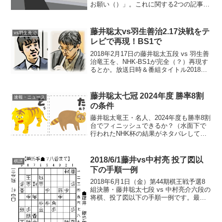
お願い（）」。これに関する2つの記事
「棋譜利用に関するお願い」について・
論点＆当ブログの見解」「棋譜利用に関
するお願い」が個人情報保護法に抵触す
藤井聡太vs羽生善治2.17決戦をテ
vs羽生善治
る可能性に対し、「...
レビで再現！BS1で
2018年2月17日の藤井聡太五段 vs 羽生善
治竜王を、NHK-BS1が完全（？）再現す
るとか。放送日時＆番組タイトル2018年3
月10日（土）23:00～23:50NHK-BS1「プ
レーバック2.17 羽生善治VS.藤井聡太
最強の極意...
藤井聡太七冠 2024年度 勝率8割
速報・ニュース
の条件
藤井聡太竜王・名人、2024年度も勝率8割
台でフィニッシュできるか？（水面下で
行われたNHK杯の結果がネタバレしてい
ない前提で…）年度10敗までなら…2025
年2月14日時点の2024年度成績は、35勝
10敗 .778。11敗目を喫すると、...
2018/6/1藤井vs中村亮 投了図以
棋譜
下の手順一例
2018年6月1日（金）第44期棋王戦予選8
組決勝・藤井聡太七段 vs 中村亮介六段の
将棋、投了図以下の手順一例です。最新
将棋ソフトApery同士で、投了図以下対戦
させてみました。以下、その手順です。
投了図以下手順スタート>>投了図以下の