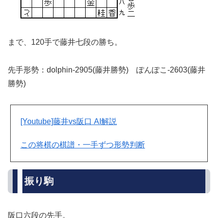
まで、120手で藤井七段の勝ち。
先手形勢：dolphin-2905(藤井勝勢) ぽんぽこ-2603(藤井
勝勢)
[Youtube]藤井vs阪口 AI解説
この将棋の棋譜・一手ずつ形勢判断
振り駒
阪口六段の先手。