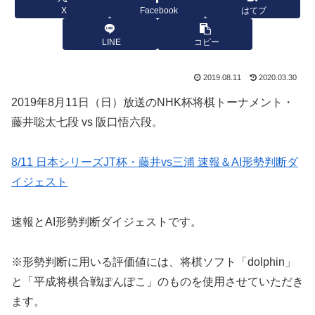
X
Facebook
はてブ
LINE
コピー
2019.08.11
2020.03.30
2019年8月11日（日）放送のNHK杯将棋トーナメント・
藤井聡太七段 vs 阪口悟六段。
8/11 日本シリーズJT杯・藤井vs三浦 速報＆AI形勢判断ダ
イジェスト
速報とAI形勢判断ダイジェストです。
※形勢判断に用いる評価値には、将棋ソフト「dolphin」
と「平成将棋合戦ぽんぽこ」のものを使用させていただき
ます。