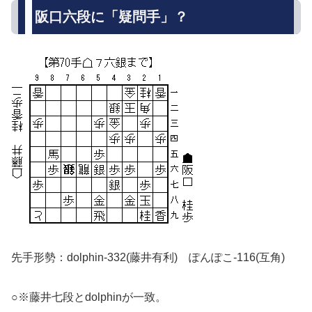
阪口六段に「疑問手」？
先手形勢：dolphin-332(藤井有利) ぽんぽこ-116(互角)
○※藤井七段とdolphinが一致。