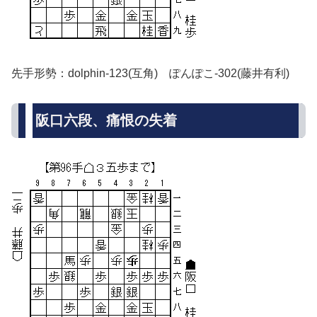
先手形勢：dolphin-123(互角) ぽんぽこ-302(藤井有利)
阪口六段、痛恨の失着