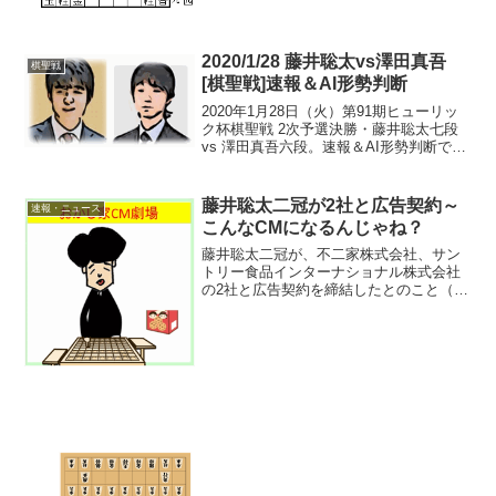
手...
2020/1/28 藤井聡太vs澤田真吾
棋聖戦
[棋聖戦]速報＆AI形勢判断
2020年1月28日（火）第91期ヒューリッ
ク杯棋聖戦 2次予選決勝・藤井聡太七段
vs 澤田真吾六段。速報＆AI形勢判断で
す。投了図17:20頃確認中継・解説・消費
時間ほか情報一手ずつ形勢判断はコチラ
>>まで藤井七段の勝ち。先手形勢：白
藤井聡太二冠が2社と広告契約～
速報・ニュース
ビ...
こんなCMになるんじゃね？
藤井聡太二冠が、不二家株式会社、サン
トリー食品インターナショナル株式会社
の2社と広告契約を締結したとのこと（い
わゆるCM契約）。不二家のCMがスター
ト（3月2日確認）いずれも、契約期間は
2021年3月から。参照：不二家株式会社
「藤井聡太王位...