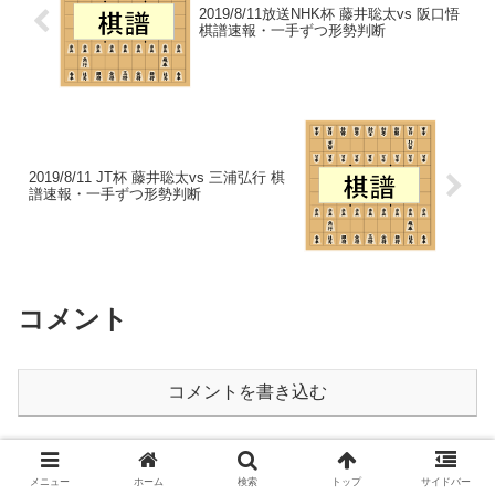
2019/8/11放送NHK杯 藤井聡太vs 阪口悟
棋譜速報・一手ずつ形勢判断
2019/8/11 JT杯 藤井聡太vs 三浦弘行 棋
譜速報・一手ずつ形勢判断
コメント
コメントを書き込む
このサイトはスパムを低減するために Akismet を使って
メニュー
ホーム
検索
トップ
サイドバー
います。
コメントデータの処理方法の詳細はこちらをご覧