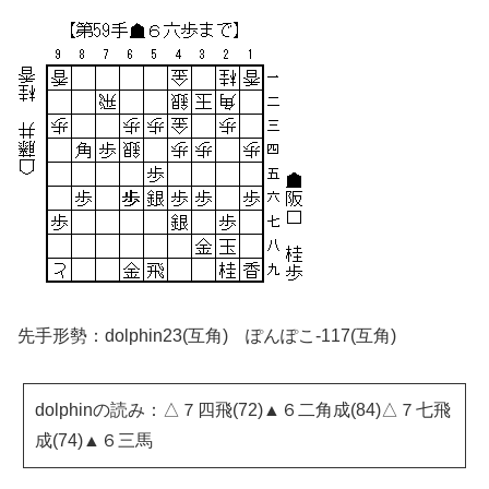
先手形勢：dolphin23(互角) ぽんぽこ-117(互角)
dolphinの読み：△７四飛(72)▲６二角成(84)△７七飛
成(74)▲６三馬