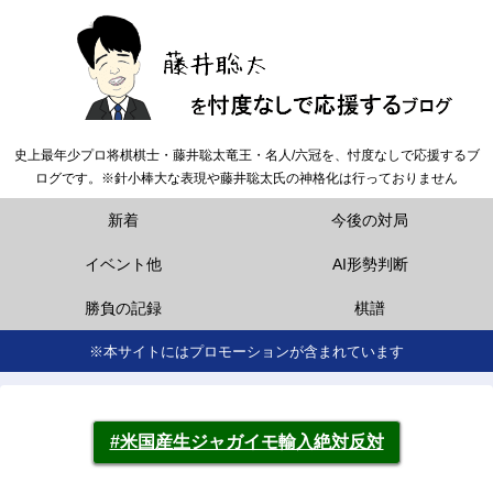
史上最年少プロ将棋棋士・藤井聡太竜王・名人/六冠を、忖度なしで応援するブ
ログです。※針小棒大な表現や藤井聡太氏の神格化は行っておりません
新着
今後の対局
イベント他
AI形勢判断
勝負の記録
棋譜
※本サイトにはプロモーションが含まれています
#米国産生ジャガイモ輸入絶対反対