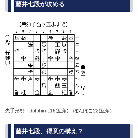
藤井七段が攻める
先手形勢：dolphin-116(互角) ぽんぽこ22(互角)
藤井七段、得意の構え？