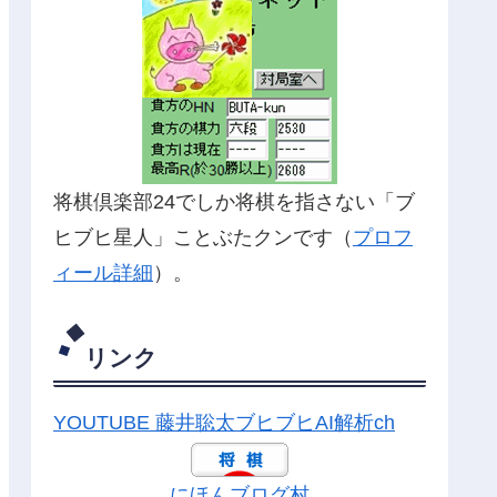
将棋倶楽部24でしか将棋を指さない「ブ
ヒブヒ星人」ことぶたクンです（
プロフ
ィール詳細
）。
リンク
YOUTUBE 藤井聡太ブヒブヒAI解析ch
にほんブログ村