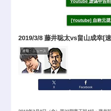
Youtube 虚偽
[Youtube] 自
2019/3/8 藤井聡太vs畠山成幸[
速報・ニュース
X
Facebook