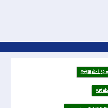
#米国産生ジ
#独