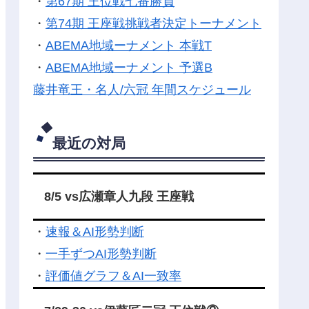
・
第67期 王位戦七番勝負
・
第74期 王座戦挑戦者決定トーナメント
・
ABEMA地域ーナメント 本戦T
・
ABEMA地域ーナメント 予選B
藤井竜王・名人/六冠 年間スケジュール
最近の対局
8/5 vs広瀬章人九段 王座戦
・
速報＆AI形勢判断
・
一手ずつAI形勢判断
・
評価値グラフ＆AI一致率