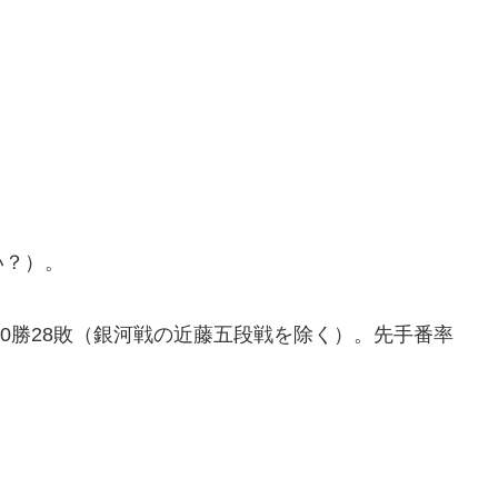
い？）。
10勝28敗（銀河戦の近藤五段戦を除く）。先手番率