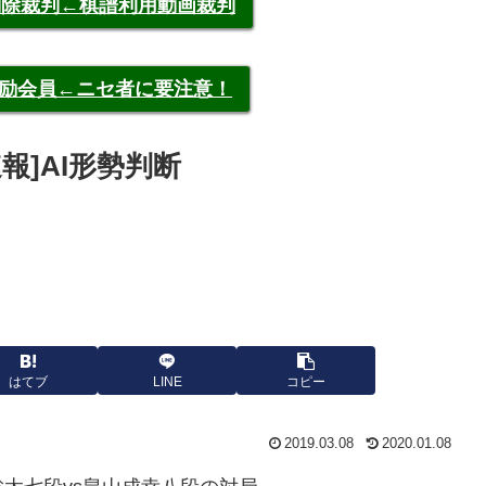
申告削除裁判←棋譜利用動画裁判
称元奨励会員←ニセ者に要注意！
速報]AI形勢判断
はてブ
LINE
コピー
2019.03.08
2020.01.08