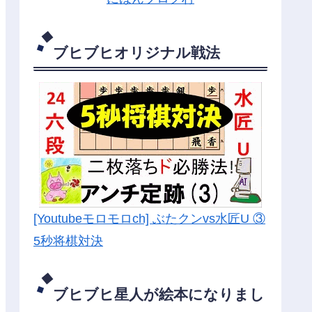
ブヒブヒオリジナル戦法
[Youtubeモロモロch] ぶたクンvs水匠U ③
5
秒将棋対決
ブヒブヒ星人が絵本になりまし