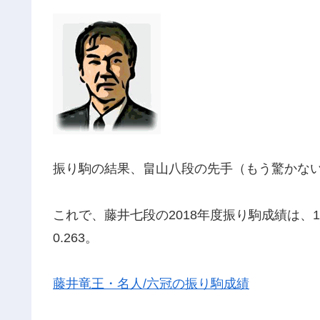
振り駒の結果、畠山八段の先手（もう驚かな
これで、藤井七段の2018年度振り駒成績は、
0.263。
藤井竜王・名人/六冠の振り駒成績