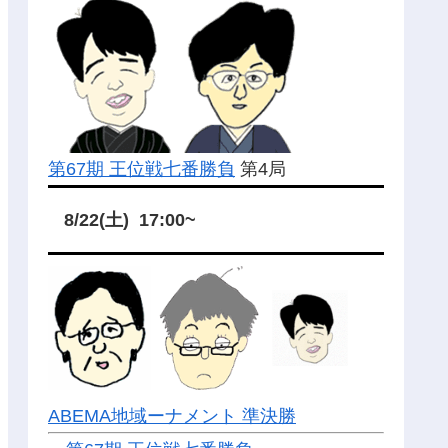
第67期 王位戦七番勝負
第4局
8/22(土) 17:00~
ABEMA地域ーナメント 準決勝