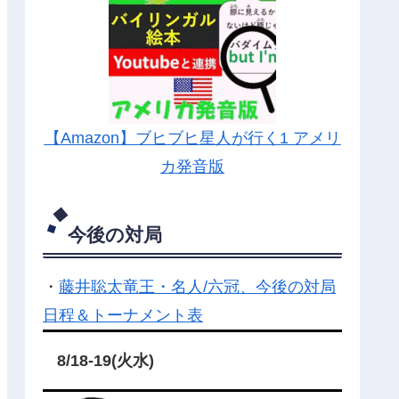
【Amazon】ブヒブヒ星人が行く1 アメリ
カ発音版
今後の対局
・
藤井聡太竜王・名人/六冠、今後の対局
日程＆トーナメント表
8/18-19(火水)