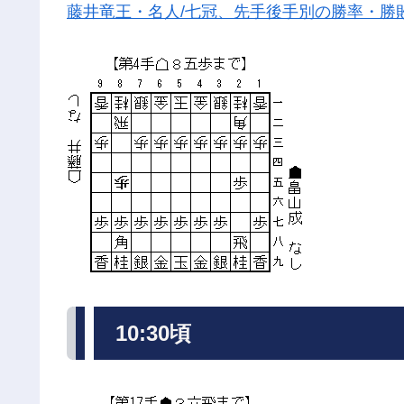
藤井竜王・名人/七冠、先手後手別の勝率・勝
10:30頃