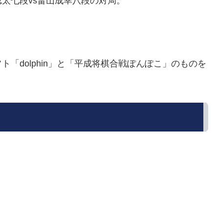
井聡太七段vs畠山成幸八段の対局。
「dolphin」と「平成将棋合戦ぽんぽこ」のものを