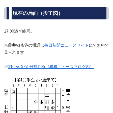
現在の局面（投了図）
17:00過ぎ終局。
※藤井vs糸谷の棋譜は
毎日新聞ニュースサイト
にて無料で
見られます
※
羽生vs久保 形勢判断（将棋ニュースブログ内）