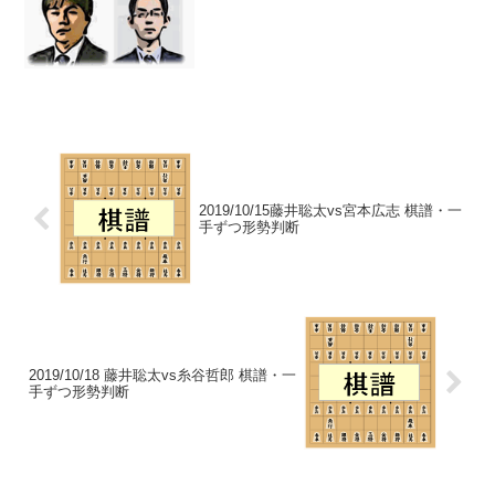
す。藤井七段にとって都合のいい結果
１）佐々木●-○西尾、及川●-○千葉２...
2019/10/15藤井聡太vs宮本広志 棋譜・一
手ずつ形勢判断
2019/10/18 藤井聡太vs糸谷哲郎 棋譜・一
手ずつ形勢判断