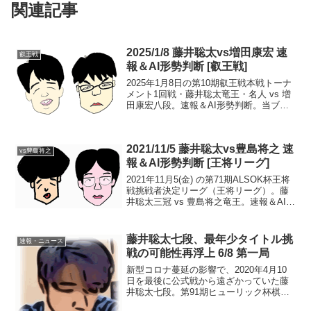
関連記事
2025/1/8 藤井聡太vs増田康宏 速
叡王戦
報＆AI形勢判断 [叡王戦]
2025年1月8日の第10期叡王戦本戦トーナ
メント1回戦・藤井聡太竜王・名人 vs 増
田康宏八段。速報＆AI形勢判断。当ブロ
グでは、無料で取得できない棋譜の局面
図は表示しておりません。現在の形勢
（終局）中継・解説・消費時間ほか情報
2021/11/5 藤井聡太vs豊島将之 速
17:00...
vs豊島将之
報＆AI形勢判断 [王将リーグ]
2021年11月5(金) の第71期ALSOK杯王将
戦挑戦者決定リーグ（王将リーグ）。藤
井聡太三冠 vs 豊島将之竜王。速報＆AI形
勢判断です。現在の形勢（対局終了）※
本局は、毎日新聞公式サイト、スポニチ
アネックスサイトで棋譜無料公開され
藤井聡太七段、最年少タイトル挑
速報・ニュース
て...
戦の可能性再浮上 6/8 第一局
新型コロナ蔓延の影響で、2020年4月10
日を最後に公式戦から遠ざかっていた藤
井聡太七段。第91期ヒューリック杯棋聖
戦の第一局が6月11日以前に実施されない