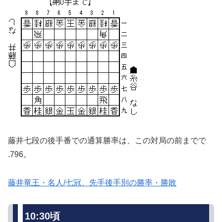
藤井七段の後手番での通算勝率は、この対局の前までで
.796。
藤井竜王・名人/七冠、先手後手別の勝率・勝敗
10:30頃