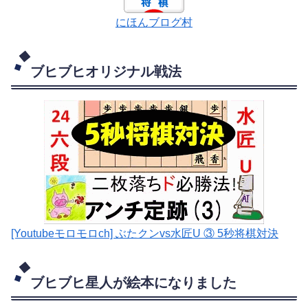
にほんブログ村
ブヒブヒオリジナル戦法
[Youtubeモロモロch] ぶたクンvs水匠U ③ 5
秒将棋対決
ブヒブヒ星人が絵本になりました