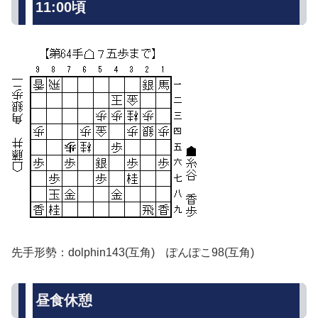
11:00頃
先手形勢：dolphin143(互角) ぽんぽこ98(互角)
昼食休憩