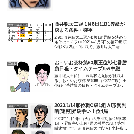
と、最年少タイトル挑戦記録更新とはな
らないことから、記録更新は絶望と思わ
れていたが…...
藤井聡太二冠 1月6日にB1昇級が
速報・ニュース
決まる条件・確率
2/9に藤井聡太二冠がB級1組昇級を決める
条件はコチラ>>2021年1月6日の第79期順
位戦B級2組・9回戦で、藤井聡太二冠のB
級1組への昇級が決まる可能性が結構あ
る。その条件・確率は…※今期から
B2⇒B1への昇級枠は3名。勝てば…藤井
お～いお茶杯第63期王位戦七番勝
王位戦
二冠...
負日程・タイムテーブル&中継
藤井聡太王位に、豊島将之九段が挑戦す
る、お～いお茶杯 第63期（2022年度）王
位戦七番勝負の日程・タイムテーブルと
中継情報。藤井 ●○○○○（防衛）豊島
○●●●●第1局>> 第2局>> 第3局>> 第
4局>> 第5局>> 第6局>> 七...
2020/1/14順位戦C級1組 AI形勢判
速報・ニュース
断[速報]昇級争い上位4局
2020年1月14日（火）の第78期順位戦C級
1組・昇級争い上位4局の対局のAI形勢判
断速報です。※藤井聡太七段 vs 小林裕士
七段の対局は、1月16日（木）に行われま