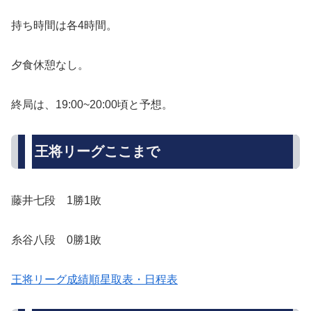
持ち時間は各4時間。
夕食休憩なし。
終局は、19:00~20:00頃と予想。
王将リーグここまで
藤井七段 1勝1敗
糸谷八段 0勝1敗
王将リーグ成績順星取表・日程表