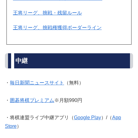
王将リーグ、挑戦・残留ルール
王将リーグ、挑戦権獲得ボーダーライン
中継
・
毎日新聞ニュースサイト
（無料）
・
囲碁将棋プレミアム
※月額990円
・将棋連盟ライブ中継アプリ（
Google Play
）/（
App
Store
）