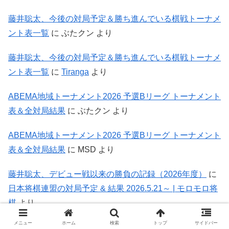
藤井聡太、今後の対局予定＆勝ち進んでいる棋戦トーナメ
ント表一覧
に
ぶたクン
より
藤井聡太、今後の対局予定＆勝ち進んでいる棋戦トーナメ
ント表一覧
に
Tiranga
より
ABEMA地域トーナメント2026 予選Bリーグ トーナメント
表＆全対局結果
に
ぶたクン
より
ABEMA地域トーナメント2026 予選Bリーグ トーナメント
表＆全対局結果
に
MSD
より
藤井聡太、デビュー戦以来の勝負の記録（2026年度）
に
日本将棋連盟の対局予定 & 結果 2026.5.21～ | モロモロ将
棋
より
メニュー
ホーム
検索
トップ
サイドバー