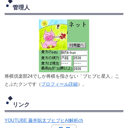
管理人
将棋倶楽部24でしか将棋を指さない「ブヒブヒ星人」こ
とぶたクンです（
プロフィール詳細
）。
リンク
YOUTUBE 藤井聡太ブヒブヒAI解析ch