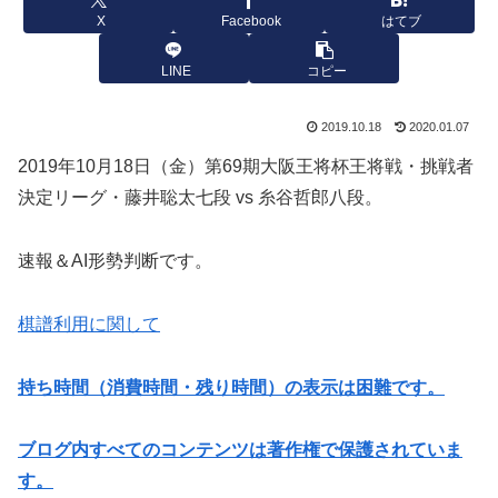
X
Facebook
はてブ
LINE
コピー
2019.10.18
2020.01.07
2019年10月18日（金）第69期大阪王将杯王将戦・挑戦者
決定リーグ・藤井聡太七段 vs 糸谷哲郎八段。
速報＆AI形勢判断です。
棋譜利用に関して
持ち時間（消費時間・残り時間）の表示は困難です。
ブログ内すべてのコンテンツは著作権で保護されていま
す。