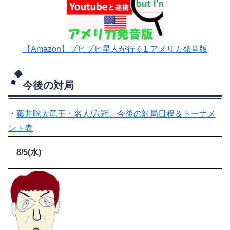
【Amazon】ブヒブヒ星人が行く1 アメリカ発音版
今後の対局
・
藤井聡太竜王・名人/六冠、今後の対局日程＆トーナメ
ント表
8/5(水)