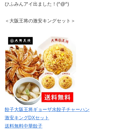
ひふみんアイ出ました！(^@^)
＜大阪王将の激安キングセット＞
餃子大阪王将ギョーザ水餃子チャーハン
激安キングDXセット
送料無料中華餃子