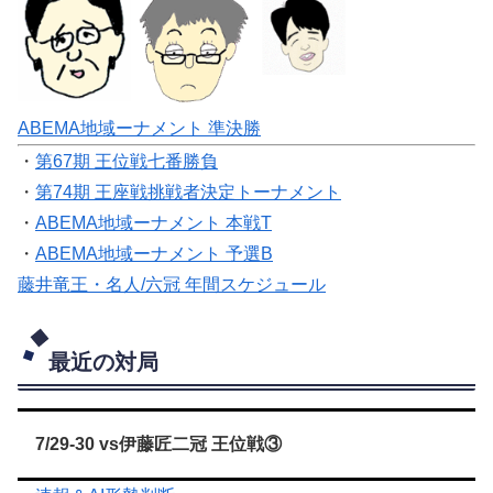
ABEMA地域ーナメント 準決勝
・
第67期 王位戦七番勝負
・
第74期 王座戦挑戦者決定トーナメント
・
ABEMA地域ーナメント 本戦T
・
ABEMA地域ーナメント 予選B
藤井竜王・名人/六冠 年間スケジュール
最近の対局
7/29-30 vs伊藤匠二冠 王位戦③