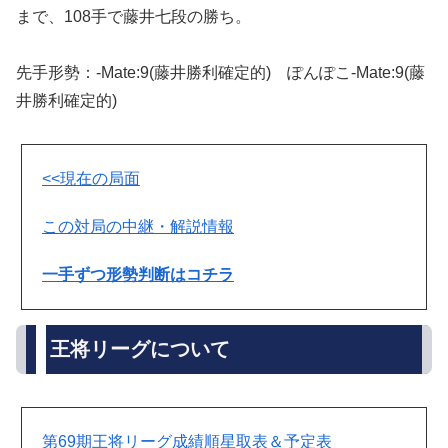
まで、108手で藤井七段の勝ち。
先手形勢：-Mate:9(藤井勝利確定的) ぽんぽこ-Mate:9(藤
井勝利確定的)
<<現在の局面
この対局の中継・解説情報
一手ずつ形勢判断はコチラ
王将リーグについて
第69期王将リーグ成績順星取表＆予定表