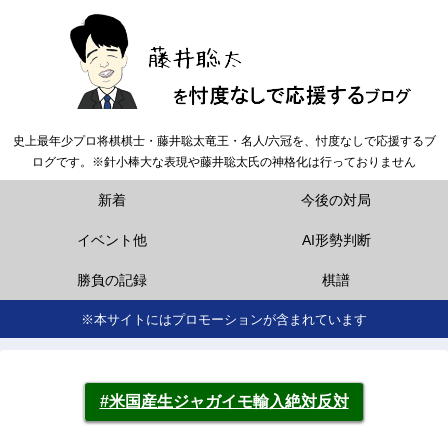
史上最年少プロ将棋棋士・藤井聡太竜王・名人/六冠を、忖度なしで応援するブ
ログです。※針小棒大な表現や藤井聡太氏の神格化は行っておりません
新着
今後の対局
イベント他
AI形勢判断
勝負の記録
棋譜
※本サイトにはプロモーションが含まれています
#米国産生ジャガイモ輸入絶対反対