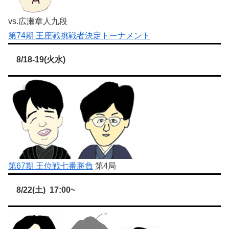
vs.広瀬章人九段
第74期 王座戦挑戦者決定トーナメント
8/18-19(火水)
第67期 王位戦七番勝負
第4局
8/22(土) 17:00~