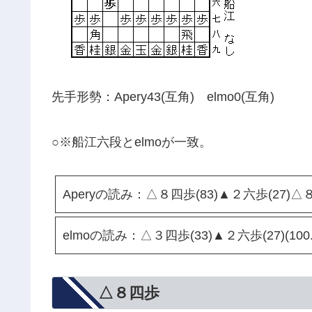
先手形勢：Apery43(互角) elmo0(互角)
○※船江六段とelmoが一致。
Aperyの読み：△８四歩(83)▲２六歩(27)△
elmoの読み：△３四歩(33)▲２六歩(27)(100.
△８四歩