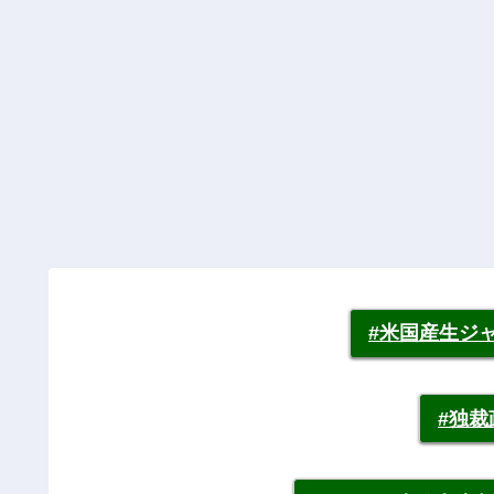
#米国産生ジ
#独