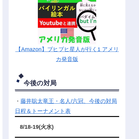
【Amazon】ブヒブヒ星人が行く1 アメリ
カ発音版
今後の対局
・
藤井聡太竜王・名人/六冠、今後の対局
日程＆トーナメント表
8/18-19(火水)