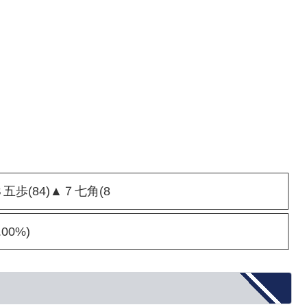
８五歩(84)▲７七角(8
00%)