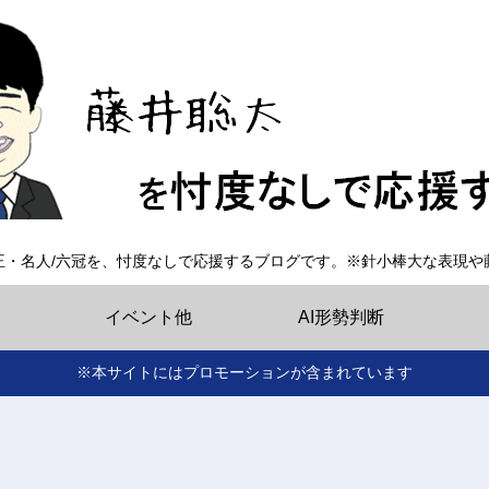
王・名人/六冠を、忖度なしで応援するブログです。※針小棒大な表現や
イベント他
AI形勢判断
※本サイトにはプロモーションが含まれています