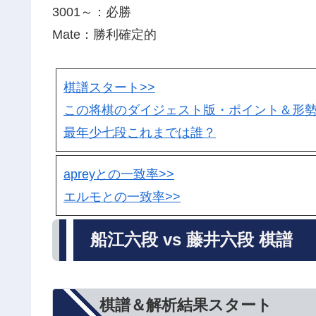
3001～：必勝
Mate：勝利確定的
棋譜スタート>>
この将棋のダイジェスト版・ポイント＆形
最年少七段これまでは誰？
apreyとの一致率>>
エルモとの一致率>>
船江六段 vs 藤井六段 棋譜
棋譜＆解析結果スタート