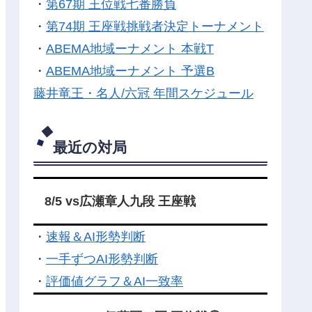
・
第67期 王位戦七番勝負
・
第74期 王座戦挑戦者決定トーナメント
・
ABEMA地域ーナメント 本戦T
・
ABEMA地域ーナメント 予選B
藤井竜王・名人/六冠 年間スケジュール
最近の対局
8/5 vs広瀬章人九段 王座戦
・
速報＆AI形勢判断
・
一手ずつAI形勢判断
・
評価値グラフ＆AI一致率