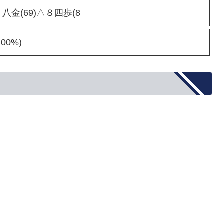
７八金(69)△８四歩(8
00%)