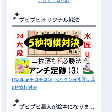
にほんブログ村
ブヒブヒオリジナル戦法
[Youtubeモロモロch] ぶたクンvs水匠U ③
5
秒将棋対決
ブヒブヒ星人が絵本になりまし