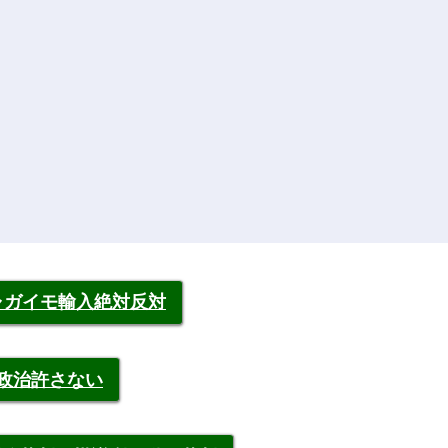
ャガイモ輸入絶対反対
裁政治許さない