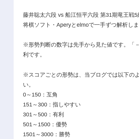
藤井聡太六段 vs 船江恒平六段 第31期竜王戦
将棋ソフト・Aperyとelmoで一手ずつ解析し
※形勢判断の数字は先手から見た値です。「
利です。
※スコアごとの形勢は、当ブログでは以下の
い。
0～150：互角
151～300：指しやすい
301～500：有利
501～1500：優勢
1501～3000：勝勢