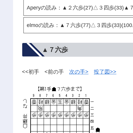
Aperyの読み：▲２六歩(27)△３四歩(33)▲
elmoの読み：▲７六歩(77)△３四歩(33)(100.
▲７六歩
<<初手 <前の手
次の手>
投了図>>