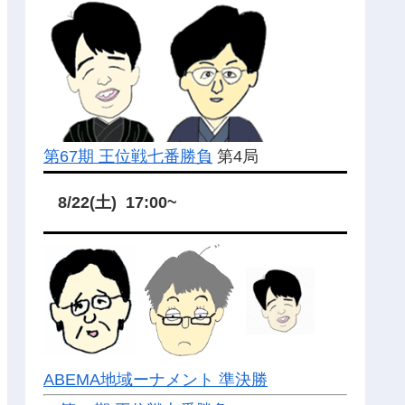
第67期 王位戦七番勝負
第4局
8/22(土) 17:00~
ABEMA地域ーナメント 準決勝