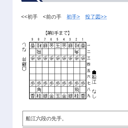
<<初手 <前の手
初手>
投了図>>
船江六段の先手。