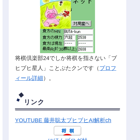
将棋倶楽部24でしか将棋を指さない「ブ
ヒブヒ星人」ことぶたクンです（
プロフ
ィール詳細
）。
リンク
YOUTUBE 藤井聡太ブヒブヒAI解析ch