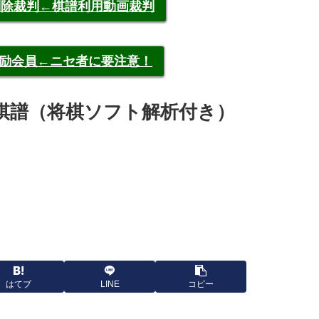
申告削除裁判←棋譜利用動画裁判
称元奨励会員←ニセ者に要注意！
恒平 棋譜（将棋ソフト解析付き）
はてブ
LINE
コピー