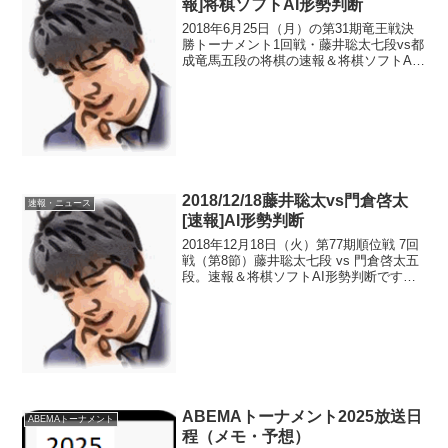
報]将棋ソフトAI形勢判断
2018年6月25日（月）の第31期竜王戦決
勝トーナメント1回戦・藤井聡太七段vs都
成竜馬五段の将棋の速報＆将棋ソフトAI
形勢判断です。※97手目に誤りがあり、
訂正しました※この将棋の棋譜・一手ず
つAI形勢判断はコチラ>>投了図まで104
手...
2018/12/18藤井聡太vs門倉啓太
速報・ニュース
[速報]AI形勢判断
2018年12月18日（火）第77期順位戦 7回
戦（第8節）藤井聡太七段 vs 門倉啓太五
段。速報＆将棋ソフトAI形勢判断です。
評価値（形勢判断数値）には、将棋ソフ
ト「dolphin」と「平成将棋合戦ぽんぽ
こ」を使用させてもらってます。投了...
ABEMAトーナメント2025放送日
ABEMAトーナメント
程（メモ・予想）