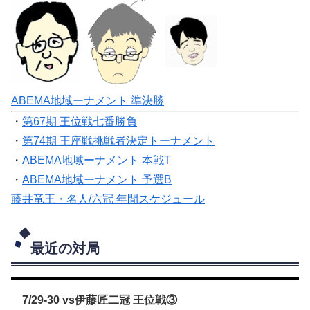
ABEMA地域ーナメント 準決勝
・
第67期 王位戦七番勝負
・
第74期 王座戦挑戦者決定トーナメント
・
ABEMA地域ーナメント 本戦T
・
ABEMA地域ーナメント 予選B
藤井竜王・名人/六冠 年間スケジュール
最近の対局
7/29-30 vs伊藤匠二冠 王位戦③