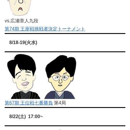
vs.広瀬章人九段
第74期 王座戦挑戦者決定トーナメント
8/18-19(火水)
第67期 王位戦七番勝負
第4局
8/22(土) 17:00~