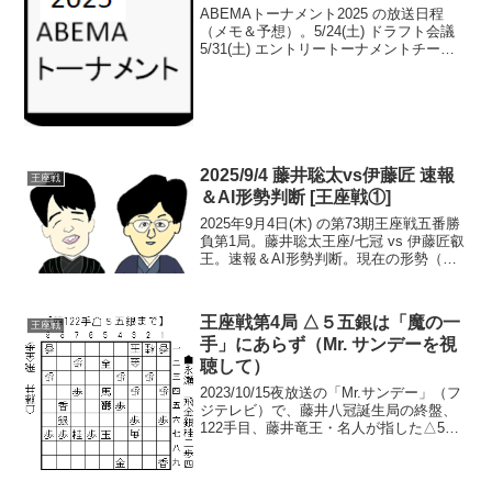
ABEMAトーナメント2025 の放送日程
（メモ＆予想）。5/24(土) ドラフト会議
5/31(土) エントリートーナメントチーム
分け・予選リーグ分け6/7、14、21、28、
7/5、12、19、26、8/2、9(土) 予選A~Ｂ
リーグ8/...
2025/9/4 藤井聡太vs伊藤匠 速報
王座戦
＆AI形勢判断 [王座戦①]
2025年9月4日(木) の第73期王座戦五番勝
負第1局。藤井聡太王座/七冠 vs 伊藤匠叡
王。速報＆AI形勢判断。現在の形勢（終
局）中継・解説・消費時間ほか情報20:20
頃確認まで、藤井王座の勝ち（藤井1-0伊
藤）。第2局は9/18(木)...
王座戦第4局 △５五銀は「魔の一
王座戦
手」にあらず（Mr. サンデーを視
聴して）
2023/10/15夜放送の「Mr.サンデー」（フ
ジテレビ）で、藤井八冠誕生局の終盤、
122手目、藤井竜王・名人が指した△5五
銀を「相手を惑わす魔の一手」などと評
していたが、的外れと言うべき。AIの最
善手曰く、「AIの最善手は△2二玉だっ