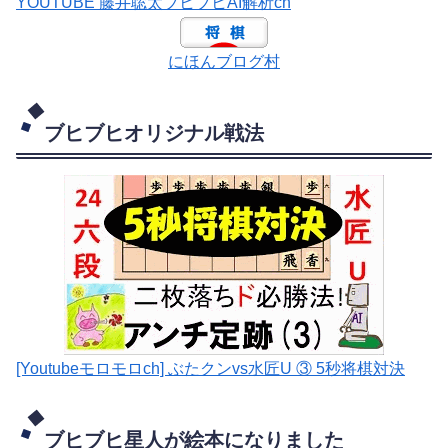
YOUTUBE 藤井聡太ブヒブヒAI解析ch
にほんブログ村
ブヒブヒオリジナル戦法
[Youtubeモロモロch] ぶたクンvs水匠U ③ 5
秒将棋対決
ブヒブヒ星人が絵本になりました