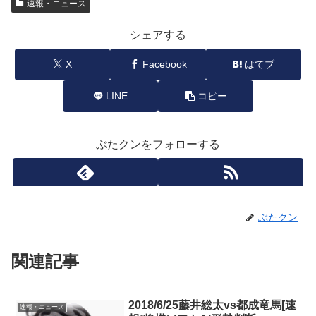
速報・ニュース
シェアする
X
Facebook
はてブ
LINE
コピー
ぶたクンをフォローする
ぶたクン
関連記事
2018/6/25藤井総太vs都成竜馬[速
速報・ニュース