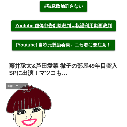
#独裁政治許さない
Youtube 虚偽申告削除裁判←棋譜利用動画裁判
[Youtube] 自称元奨励会員←ニセ者に要注意！
藤井聡太&芦田愛菜 徹子の部屋49年目突入
SPに出演！マツコも…
速報・ニュース