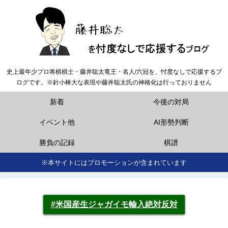
史上最年少プロ将棋棋士・藤井聡太竜王・名人/六冠を、忖度なしで応援するブ
ログです。※針小棒大な表現や藤井聡太氏の神格化は行っておりません
新着
今後の対局
イベント他
AI形勢判断
勝負の記録
棋譜
※本サイトにはプロモーションが含まれています
#米国産生ジャガイモ輸入絶対反対