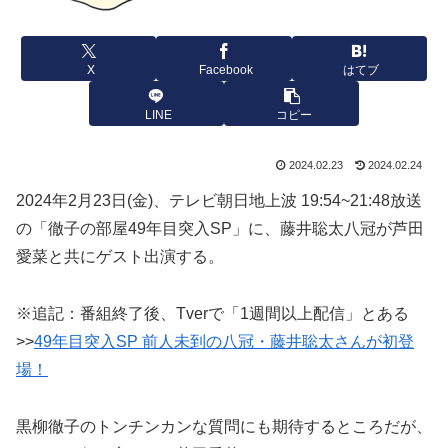
X
Facebook
はてブ
LINE
コピー
2024.02.23
2024.02.24
2024年2月23日(金)、テレビ朝日地上波 19:54~21:48放送
の「徹子の部屋49年目突入SP」に、藤井聡太八冠が芦田
愛菜と共にゲスト出演する。
※追記：番組終了後、Tverで「1週間以上配信」とある
>>
49年目突入SP 前人未到の八冠・藤井聡太さんが初登
場！
黒柳徹子のトンチンカンな質問にも期待するところだが、