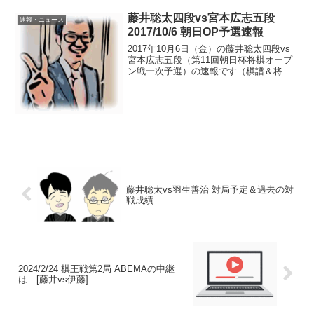
た...
藤井聡太四段vs宮本広志五段
速報・ニュース
2017/10/6 朝日OP予選速報
2017年10月6日（金）の藤井聡太四段vs
宮本広志五段（第11回朝日杯将棋オープ
ン戦一次予選）の速報です（棋譜＆将棋
ソフト解析はコチラ>>）。対ゴキゲン中
飛車藤井四段の先手でスタート。後手番
の宮本五段がゴキゲン中飛車を採用。こ
の戦型の時、...
藤井聡太vs羽生善治 対局予定＆過去の対
戦成績
2024/2/24 棋王戦第2局 ABEMAの中継
は…[藤井vs伊藤]