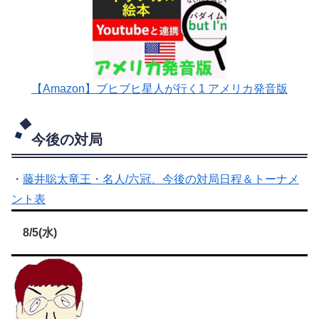
【Amazon】ブヒブヒ星人が行く1 アメリカ発音版
今後の対局
・
藤井聡太竜王・名人/六冠、今後の対局日程＆トーナメ
ント表
8/5(水)