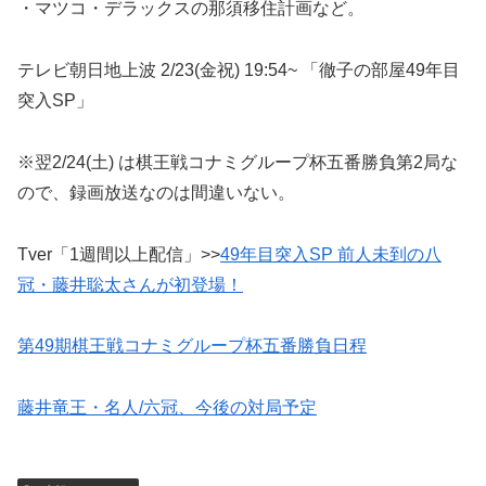
・マツコ・デラックスの那須移住計画など。
テレビ朝日地上波 2/23(金祝) 19:54~ 「徹子の部屋49年目
突入SP」
※翌2/24(土) は棋王戦コナミグループ杯五番勝負第2局な
ので、録画放送なのは間違いない。
Tver「1週間以上配信」>>
49年目突入SP 前人未到の八
冠・藤井聡太さんが初登場！
第49期棋王戦コナミグループ杯五番勝負日程
藤井竜王・名人/六冠、今後の対局予定