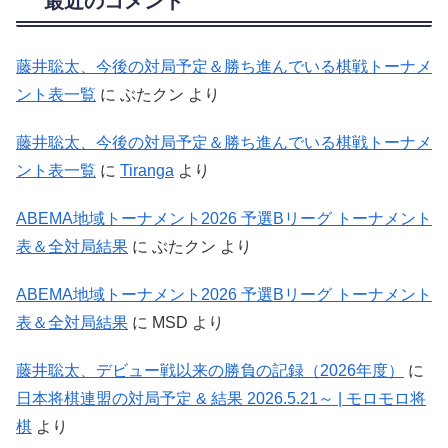
最近のコメント
藤井聡太、今後の対局予定＆勝ち進んでいる棋戦トーナメ
ント表一覧
に
ぶたクン
より
藤井聡太、今後の対局予定＆勝ち進んでいる棋戦トーナメ
ント表一覧
に
Tiranga
より
ABEMA地域トーナメント2026 予選Bリーグ トーナメント
表＆全対局結果
に
ぶたクン
より
ABEMA地域トーナメント2026 予選Bリーグ トーナメント
表＆全対局結果
に
MSD
より
藤井聡太、デビュー戦以来の勝負の記録（2026年度）
に
日本将棋連盟の対局予定 & 結果 2026.5.21～ | モロモロ将
棋
より