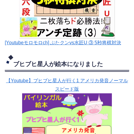
[Youtubeモロモロch] ぶたクンvs水匠U ③ 5
秒将棋対決
ブヒブヒ星人が絵本になりました
【Youtube】ブヒブヒ星人が行く1 アメリカ発音ノーマル
スピード版