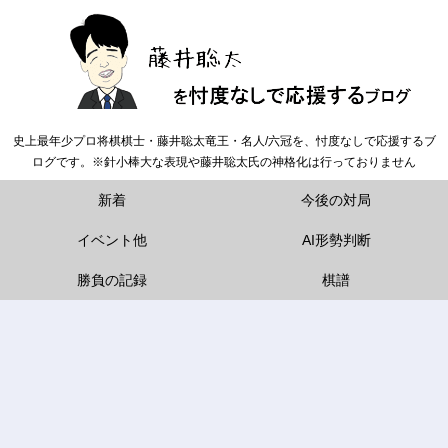
史上最年少プロ将棋棋士・藤井聡太竜王・名人/六冠を、忖度なしで応援するブ
ログです。※針小棒大な表現や藤井聡太氏の神格化は行っておりません
新着
今後の対局
イベント他
AI形勢判断
勝負の記録
棋譜