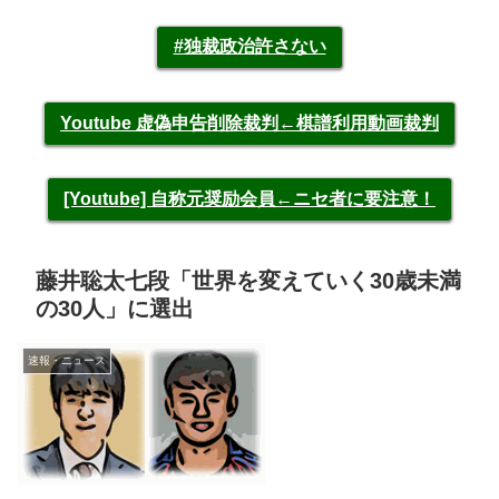
#独裁政治許さない
Youtube 虚偽申告削除裁判←棋譜利用動画裁判
[Youtube] 自称元奨励会員←ニセ者に要注意！
藤井聡太七段「世界を変えていく30歳未満
の30人」に選出
速報・ニュース