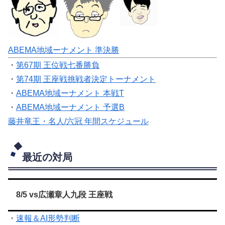
ABEMA地域ーナメント 準決勝
・
第67期 王位戦七番勝負
・
第74期 王座戦挑戦者決定トーナメント
・
ABEMA地域ーナメント 本戦T
・
ABEMA地域ーナメント 予選B
藤井竜王・名人/六冠 年間スケジュール
最近の対局
8/5 vs広瀬章人九段 王座戦
・
速報＆AI形勢判断