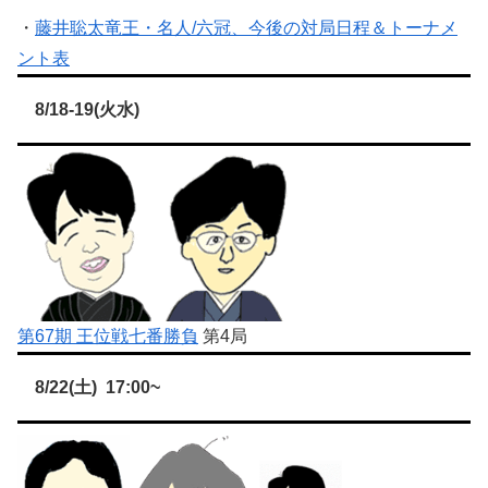
・
藤井聡太竜王・名人/六冠、今後の対局日程＆トーナメ
ント表
8/18-19(火水)
第67期 王位戦七番勝負
第4局
8/22(土) 17:00~