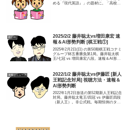
める『現代英語』」の題材に。「高校生
からはじめる『現代英語』」では、1回15
分の講座が週に2度（2講座）放送されま
す。藤井聡太七段を扱ったレッスンは、
第1週・7月...
2025/2/2 藤井聡太vs増田康宏 速
棋王戦
報＆AI形勢判断 [棋王戦①]
2025年2月2日(日) の第50期棋王戦コナミ
グループ杯五番勝負第1局。藤井聡太棋
王/七冠 vs 増田康宏八段。速報＆AI形勢
判断です。現在の形勢（終局）中継・解
説・消費時間ほか情報19:20頃確認まで、
藤井棋王の勝ち（藤井1-0増田）。...
2022/1/2 藤井聡太vs伊藤匠 [新人
速報・ニュース
王戦記念対局] 視聴方法・速報＆
AI形勢判断
2022年1月2日放送の第52期新人王戦記念
対局。藤井聡太竜王/四冠 vs 伊藤匠四段
（新人王）。非公式戦。毎期恒例のタイ
トル保持者 vs 新人王の記念対局。本局は
2021年12月13日に行われた。AI形勢判断
▲伊藤匠四段 △藤井聡太竜王/...