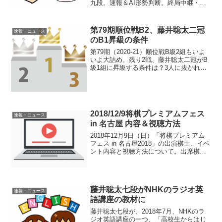
九段。速報＆AI形勢判断。終局中継・解
説・消費時間ほか情報 vs行方九段 AI解説
～サイドチェンジから波状攻撃まで藤井
二冠の勝ち。水匠 -Mate:18(...
第79期順位戦B2、藤井聡太二冠
速報・ニュース
のB1昇級の条件
第79期（2020-21）順位戦B級2組もいよ
いよ大詰め。残り2戦、藤井聡太二冠がB
級1組に昇級する条件は？3人に抜かれな
ければ昇級今期から昇級枠が3名になった
B級2組。首位にいる藤井二冠は、3人に
抜かれなければ昇級できる。残り2戦の時
点で...
2018/12/9将棋プレミアムフェス
速報・ニュース
in 名古屋 内容＆視聴方法
2018年12月9日（日）「将棋プレミアム
フェス in 名古屋2018」の出演棋士、イベ
ント内容と視聴方法について。出席棋士
藤井聡太七段佐藤天彦名人斎藤慎太郎王
座山口恵梨子女流二段中澤沙耶女流初段
杉本昌隆七段イベント内容（スケジュー
ル）20...
藤井聡太七段がNHKのラジオ英
速報・ニュース
語講座の教材に
藤井聡太七段が、2018年7月、NHKのラ
ジオ英語講座の一つ、「高校生からはじ