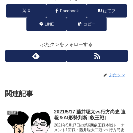
X
Facebook
はてブ
LINE
コピー
ぶたクンをフォローする
ぶたクン
関連記事
2021/5/17 藤井聡太vs行方尚史 速
叡王戦
報＆AI形勢判断 [叡王戦]
2021年5月17日の第6期叡王戦本戦トーナ
メント1回戦・藤井聡太二冠 vs 行方尚史