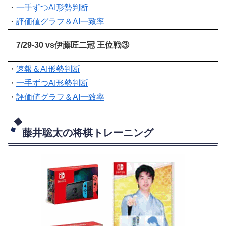
・
一手ずつAI形勢判断
・
評価値グラフ＆AI一致率
7/29-30 vs伊藤匠二冠 王位戦③
・
速報＆AI形勢判断
・
一手ずつAI形勢判断
・
評価値グラフ＆AI一致率
藤井聡太の将棋トレーニング