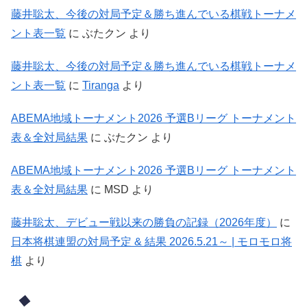
藤井聡太、今後の対局予定＆勝ち進んでいる棋戦トーナメ
ント表一覧
に
ぶたクン
より
藤井聡太、今後の対局予定＆勝ち進んでいる棋戦トーナメ
ント表一覧
に
Tiranga
より
ABEMA地域トーナメント2026 予選Bリーグ トーナメント
表＆全対局結果
に
ぶたクン
より
ABEMA地域トーナメント2026 予選Bリーグ トーナメント
表＆全対局結果
に
MSD
より
藤井聡太、デビュー戦以来の勝負の記録（2026年度）
に
日本将棋連盟の対局予定 & 結果 2026.5.21～ | モロモロ将
棋
より