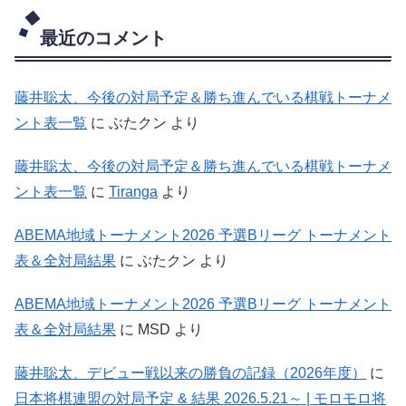
最近のコメント
藤井聡太、今後の対局予定＆勝ち進んでいる棋戦トーナメ
ント表一覧
に
ぶたクン
より
藤井聡太、今後の対局予定＆勝ち進んでいる棋戦トーナメ
ント表一覧
に
Tiranga
より
ABEMA地域トーナメント2026 予選Bリーグ トーナメント
表＆全対局結果
に
ぶたクン
より
ABEMA地域トーナメント2026 予選Bリーグ トーナメント
表＆全対局結果
に
MSD
より
藤井聡太、デビュー戦以来の勝負の記録（2026年度）
に
日本将棋連盟の対局予定 & 結果 2026.5.21～ | モロモロ将