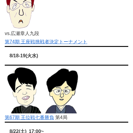
vs.広瀬章人九段
第74期 王座戦挑戦者決定トーナメント
8/18-19(火水)
第67期 王位戦七番勝負
第4局
8/22(土) 17:00~