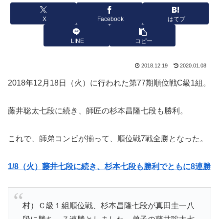
X
Facebook
はてブ
LINE
コピー
2018.12.19
2020.01.08
2018年12月18日（火）に行われた第77期順位戦C級1組。
藤井聡太七段に続き、師匠の杉本昌隆七段も勝利。
これで、師弟コンビが揃って、順位戦7戦全勝となった。
1/8（火）藤井七段に続き、杉本七段も勝利でともに8連勝
村）Ｃ級１組順位戦、杉本昌隆七段が真田圭一八