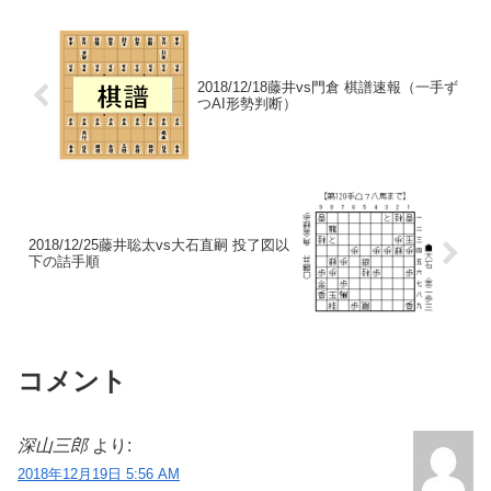
2018/12/18藤井vs門倉 棋譜速報（一手ず
つAI形勢判断）
2018/12/25藤井聡太vs大石直嗣 投了図以
下の詰手順
コメント
深山三郎
より:
2018年12月19日 5:56 AM