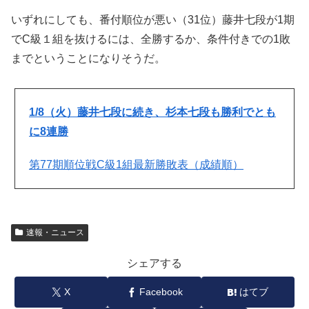
いずれにしても、番付順位が悪い（31位）藤井七段が1期
でC級１組を抜けるには、全勝するか、条件付きでの1敗
までということになりそうだ。
1/8（火）藤井七段に続き、杉本七段も勝利でとも
に8連勝
第77期順位戦C級1組最新勝敗表（成績順）
速報・ニュース
シェアする
X
Facebook
はてブ