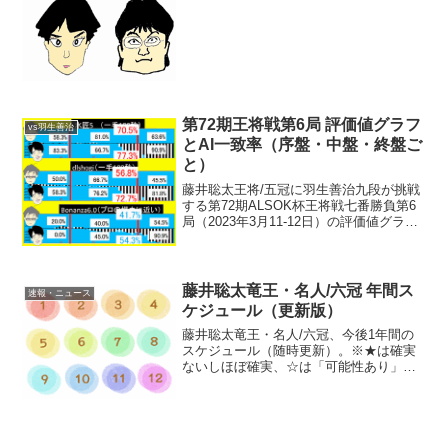
績1位。昇級枠2名の中に入るためには、2
人以上に追い抜かれなければよいこと...
第72期王将戦第6局 評価値グラフ
vs羽生善治
とAI一致率（序盤・中盤・終盤ご
と）
藤井聡太王将/五冠に羽生善治九段が挑戦
する第72期ALSOK杯王将戦七番勝負第6
局（2023年3月11-12日）の評価値グラフ
と両対局者のAI一致率を序盤・中盤・終
盤ごとに。水匠5、dlshogi、Bonanza6.0
で。※数値は、パソコン...
藤井聡太竜王・名人/六冠 年間ス
速報・ニュース
ケジュール（更新版）
藤井聡太竜王・名人/六冠、今後1年間の
スケジュール（随時更新）。※★は確実
ないしほぼ確実、☆は「可能性あり」※
銀河戦、NHK杯は放送日ベース
SUNTORY将棋オールスター：12月
ABEMAトーナメント：4月~9月頃放送