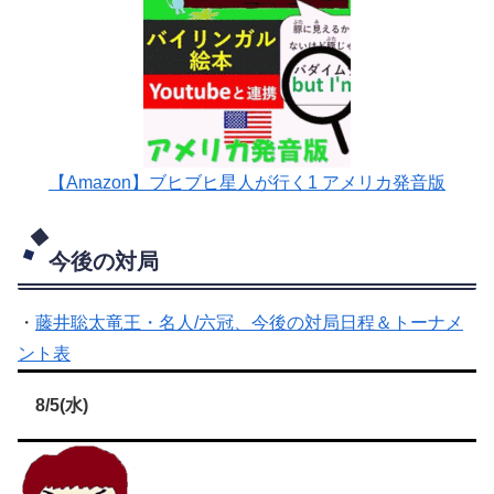
【Amazon】ブヒブヒ星人が行く1 アメリカ発音版
今後の対局
・
藤井聡太竜王・名人/六冠、今後の対局日程＆トーナメ
ント表
8/5(水)