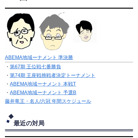
ABEMA地域ーナメント 準決勝
・
第67期 王位戦七番勝負
・
第74期 王座戦挑戦者決定トーナメント
・
ABEMA地域ーナメント 本戦T
・
ABEMA地域ーナメント 予選B
藤井竜王・名人/六冠 年間スケジュール
最近の対局