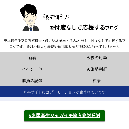
史上最年少プロ将棋棋士・藤井聡太竜王・名人/六冠を、忖度なしで応援するブ
ログです。※針小棒大な表現や藤井聡太氏の神格化は行っておりません
新着
今後の対局
イベント他
AI形勢判断
勝負の記録
棋譜
※本サイトにはプロモーションが含まれています
#米国産生ジャガイモ輸入絶対反対