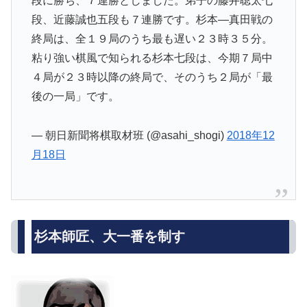
段に勝ち、７連勝としました。弟子の藤井聡太七
段、近藤誠也五段も７連勝です。杉本―真田戦の
終局は、全１９局のうち最も遅い２３時３５分。
粘り強い棋風で知られる杉本七段は、今期７局中
４局が２３時以降の終局で、そのうち２局が「最
後の一局」です。
— 朝日新聞将棋取材班 (@asahi_shogi)
2018年12
月18日
杉本師匠、大一番を制す