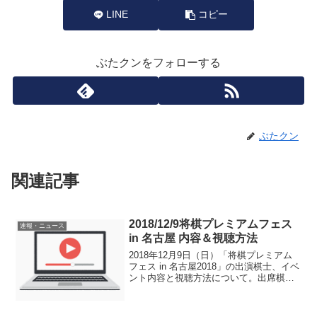
LINE
コピー
ぶたクンをフォローする
ぶたクン
関連記事
2018/12/9将棋プレミアムフェス
速報・ニュース
in 名古屋 内容＆視聴方法
2018年12月9日（日）「将棋プレミアム
フェス in 名古屋2018」の出演棋士、イベ
ント内容と視聴方法について。出席棋士
藤井聡太七段佐藤天彦名人斎藤慎太郎王
座山口恵梨子女流二段中澤沙耶女流初段
杉本昌隆七段イベント内容（スケジュー