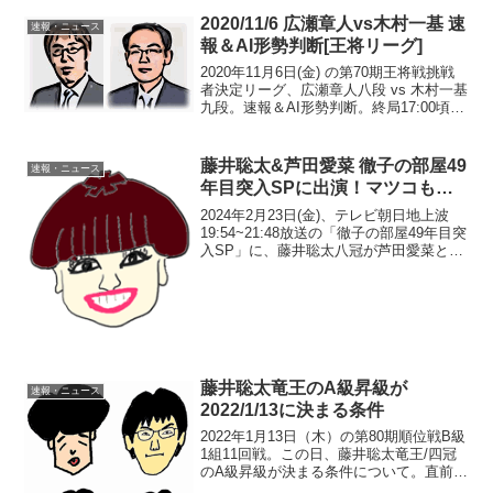
ル）20...
2020/11/6 広瀬章人vs木村一基 速
速報・ニュース
報＆AI形勢判断[王将リーグ]
2020年11月6日(金) の第70期王将戦挑戦
者決定リーグ、広瀬章人八段 vs 木村一基
九段。速報＆AI形勢判断。終局17:00頃確
認60手目 △7七銀まで。広瀬八段の勝
ち。棋譜中継・解説この結果…豊島 4-
0（番付2位）永瀬 4-0（番...
藤井聡太&芦田愛菜 徹子の部屋49
速報・ニュース
年目突入SPに出演！マツコも…
2024年2月23日(金)、テレビ朝日地上波
19:54~21:48放送の「徹子の部屋49年目突
入SP」に、藤井聡太八冠が芦田愛菜と共
にゲスト出演する。※追記：番組終了
後、Tverで「1週間以上配信」とある
>>49年目突入SP 前人未到の八...
藤井聡太竜王のA級昇級が
速報・ニュース
2022/1/13に決まる条件
2022年1月13日（木）の第80期順位戦B級
1組11回戦。この日、藤井聡太竜王/四冠
のA級昇級が決まる条件について。直前の
状況昇級2名1/13直前時点で藤井竜王は成