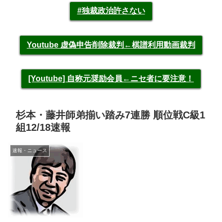
#独裁政治許さない
Youtube 虚偽申告削除裁判←棋譜利用動画裁判
[Youtube] 自称元奨励会員←ニセ者に要注意！
杉本・藤井師弟揃い踏み7連勝 順位戦C級1
組12/18速報
速報・ニュース