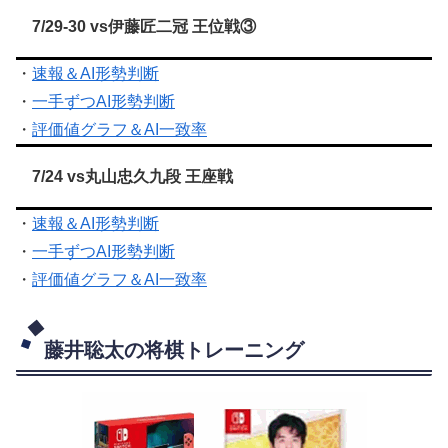
7/29-30 vs伊藤匠二冠 王位戦③
・
速報＆AI形勢判断
・
一手ずつAI形勢判断
・
評価値グラフ＆AI一致率
7/24 vs丸山忠久九段 王座戦
・
速報＆AI形勢判断
・
一手ずつAI形勢判断
・
評価値グラフ＆AI一致率
藤井聡太の将棋トレーニング