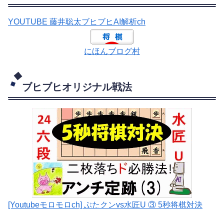
YOUTUBE 藤井聡太ブヒブヒAI解析ch
にほんブログ村
ブヒブヒオリジナル戦法
[Youtubeモロモロch] ぶたクンvs水匠U ③ 5
秒将棋対決