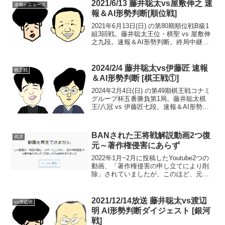
21:00頃確認まで、藤井竜王・名人の...
2021/6/13 藤井聡太vs屋敷伸之 速
速報・ニュース
報＆AI形勢判断[順位戦]
2021年6月13日(日) の第80期順位戦B級1
組3回戦。藤井聡太王位・棋聖 vs 屋敷伸
之九段。速報＆AI形勢判断。終局中継・
解説・消費時間ほか情報24:40頃まで、藤
井二冠の勝ち。一手ずつAI形勢判断はコ
チラ>>24:30頃確認SEO...
2024/2/4 藤井聡太vs伊藤匠 速報
棋王戦
＆AI形勢判断 [棋王戦①]
2024年2月4日(日) の第49期棋王戦コナミ
グループ杯五番勝負第1局。藤井聡太棋
王/八冠 vs 伊藤匠七段。速報＆AI形勢判
断です。現在の形勢（終局）中継・解
説・消費時間ほか情報17:40頃確認まで持
将棋（藤井 0.5-0.5 伊藤）。...
BANされた王将戦解説動画2つ復
棋譜
元～著作権侵害にあらず
2022年1月~2月に投稿したYoutube2つの
動画、「著作権侵害の申し立てにより削
除」されていましたが、このほど、元通
り視聴できるようになりましたので、お
知らせいたします。※Youtube・グーグル
に対して申立がなされたことで動画が削
2021/12/14放送 藤井聡太vs渡辺
vs渡辺明
除...
明 AI形勢判断ダイジェスト [銀河
戦]