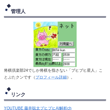
管理人
将棋倶楽部24でしか将棋を指さない「ブヒブヒ星人」こ
とぶたクンです（
プロフィール詳細
）。
リンク
YOUTUBE 藤井聡太ブヒブヒAI解析ch