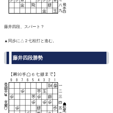
藤井四段、スパート？
▲同歩に△２七桂打と進む。
藤井四段勝勢