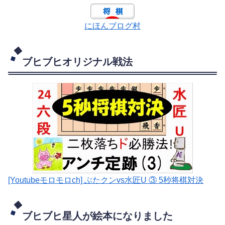
にほんブログ村
ブヒブヒオリジナル戦法
[Youtubeモロモロch] ぶたクンvs水匠U ③ 5
秒将棋対決
ブヒブヒ星人が絵本になりました