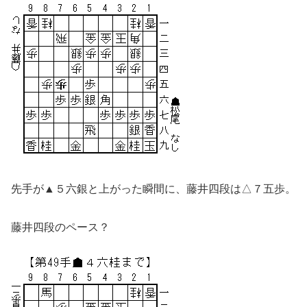
先手が▲５六銀と上がった瞬間に、藤井四段は△７五歩。
藤井四段のペース？