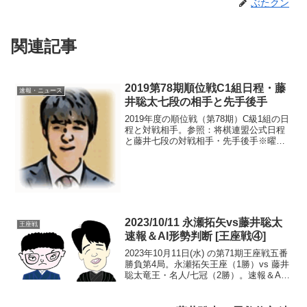
ぶたクン
関連記事
2019第78期順位戦C1組日程・藤
速報・ニュース
井聡太七段の相手と先手後手
2019年度の順位戦（第78期）C級1組の日
程と対戦相手。参照：将棋連盟公式日程
と藤井七段の対戦相手・先手後手※曜日
は第8戦以外、火曜日。※藤井七段の番付
は3位。１.（勝）6/18 村田顕弘六段（番
付29位）・藤井後手２.（勝）7/2 堀口...
2023/10/11 永瀬拓矢vs藤井聡太
王座戦
速報＆AI形勢判断 [王座戦④]
2023年10月11日(水) の第71期王座戦五番
勝負第4局。永瀬拓矢王座（1勝）vs 藤井
聡太竜王・名人/七冠（2勝）。速報＆AI
形勢判断。藤井竜王・名人が勝てば八冠
達成となる一局。現在の形勢（終局）