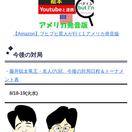
【Amazon】ブヒブヒ星人が行く1 アメリカ発音版
今後の対局
・
藤井聡太竜王・名人/六冠、今後の対局日程＆トーナメ
ント表
8/18-19(火水)