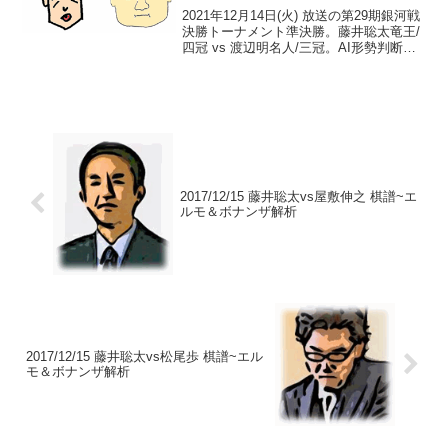
2021年12月14日(火) 放送の第29期銀河戦
決勝トーナメント準決勝。藤井聡太竜王/
四冠 vs 渡辺明名人/三冠。AI形勢判断ダ
イジェスト。トーナメント表 銀河戦 vs渡
辺名人 序盤のかけ引きはデートと同じ？
銀河戦 今後の放送日程準決勝...
2017/12/15 藤井聡太vs屋敷伸之 棋譜~エ
ルモ＆ボナンザ解析
2017/12/15 藤井聡太vs松尾歩 棋譜~エル
モ＆ボナンザ解析