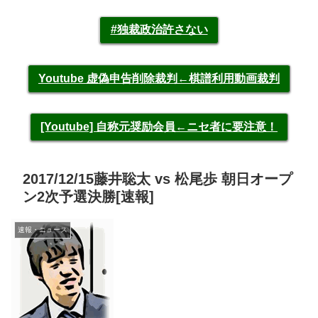
#独裁政治許さない
Youtube 虚偽申告削除裁判←棋譜利用動画裁判
[Youtube] 自称元奨励会員←ニセ者に要注意！
2017/12/15藤井聡太 vs 松尾歩 朝日オープ
ン2次予選決勝[速報]
速報・ニュース