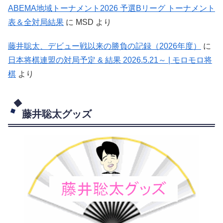
ABEMA地域トーナメント2026 予選Bリーグ トーナメント
表＆全対局結果
に
MSD
より
藤井聡太、デビュー戦以来の勝負の記録（2026年度）
に
日本将棋連盟の対局予定 & 結果 2026.5.21～ | モロモロ将
棋
より
藤井聡太グッズ