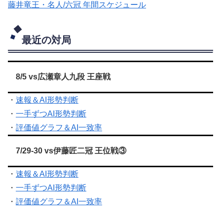
藤井竜王・名人/六冠 年間スケジュール
最近の対局
8/5 vs広瀬章人九段 王座戦
・
速報＆AI形勢判断
・
一手ずつAI形勢判断
・
評価値グラフ＆AI一致率
7/29-30 vs伊藤匠二冠 王位戦③
・
速報＆AI形勢判断
・
一手ずつAI形勢判断
・
評価値グラフ＆AI一致率