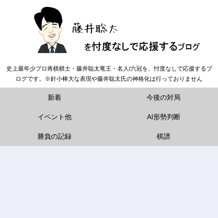
史上最年少プロ将棋棋士・藤井聡太竜王・名人/六冠を、忖度なしで応援するブ
ログです。※針小棒大な表現や藤井聡太氏の神格化は行っておりません
新着
今後の対局
イベント他
AI形勢判断
勝負の記録
棋譜