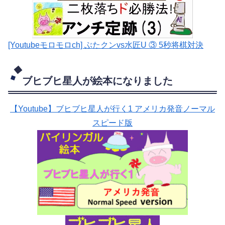
[Youtubeモロモロch] ぶたクンvs水匠U ③ 5
秒将棋対決
ブヒブヒ星人が絵本になりました
【Youtube】ブヒブヒ星人が行く1 アメリカ発音ノーマル
スピード版