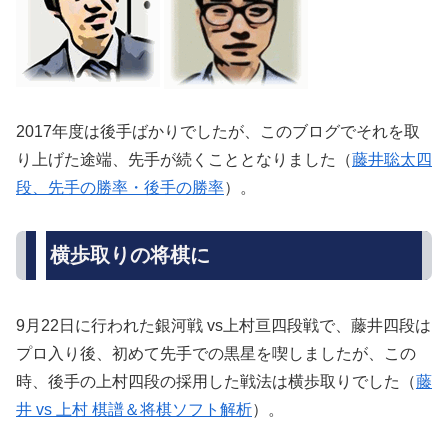
2017年度は後手ばかりでしたが、このブログでそれを取
り上げた途端、先手が続くこととなりました（
藤井聡太四
段、先手の勝率・後手の勝率
）。
横歩取りの将棋に
9月22日に行われた銀河戦 vs上村亘四段戦で、藤井四段は
プロ入り後、初めて先手での黒星を喫しましたが、この
時、後手の上村四段の採用した戦法は横歩取りでした（
藤
井 vs 上村 棋譜＆将棋ソフト解析
）。