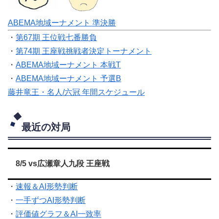
ABEMA地域ーナメント 準決勝
・
第67期 王位戦七番勝負
・
第74期 王座戦挑戦者決定トーナメント
・
ABEMA地域ーナメント 本戦T
・
ABEMA地域ーナメント 予選B
藤井竜王・名人/六冠 年間スケジュール
最近の対局
8/5 vs広瀬章人九段 王座戦
・
速報＆AI形勢判断
・
一手ずつAI形勢判断
・
評価値グラフ＆AI一致率