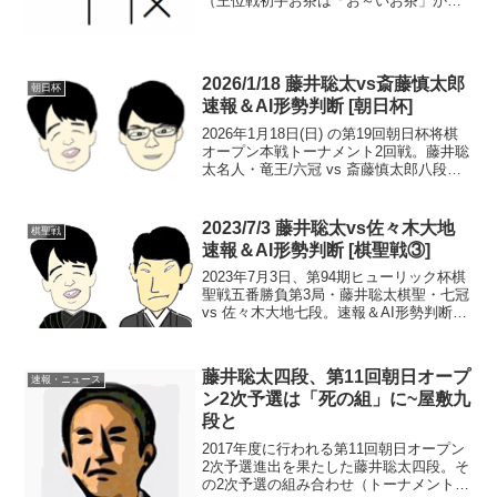
（王位戦初手お茶は「お～いお茶」か
「伊右衛門」か？）。第63期王位戦リー
グはコチラ>>七番勝負日程はコチラ>>紅
組・白組の成績順の星取表（勝敗表）＆
日程。星取表紅組優...
2026/1/18 藤井聡太vs斎藤慎太郎
朝日杯
速報＆AI形勢判断 [朝日杯]
2026年1月18日(日) の第19回朝日杯将棋
オープン本戦トーナメント2回戦。藤井聡
太名人・竜王/六冠 vs 斎藤慎太郎八段。
速報＆AI形勢判断。<<1回戦 藤井vs菅井
現在の形勢（終局）中継・解説・消費時
間ほか情報16:15頃確認まで、...
2023/7/3 藤井聡太vs佐々木大地
棋聖戦
速報＆AI形勢判断 [棋聖戦③]
2023年7月3日、第94期ヒューリック杯棋
聖戦五番勝負第3局・藤井聡太棋聖・七冠
vs 佐々木大地七段。速報＆AI形勢判断。
現在の形勢（終局）中継・解説・消費時
間ほか情報18:40頃確認まで、藤井棋聖の
勝ち（藤井2-1佐々木）。第4局は7...
藤井聡太四段、第11回朝日オープ
速報・ニュース
ン2次予選は「死の組」に~屋敷九
段と
2017年度に行われる第11回朝日オープン
2次予選進出を果たした藤井聡太四段。そ
の2次予選の組み合わせ（トーナメント