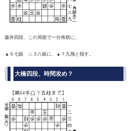
藤井四段、この局面で一分将棋に。
▲６七銀 △３八銀に、▲７九飛と指す。
大橋四段、時間攻め？