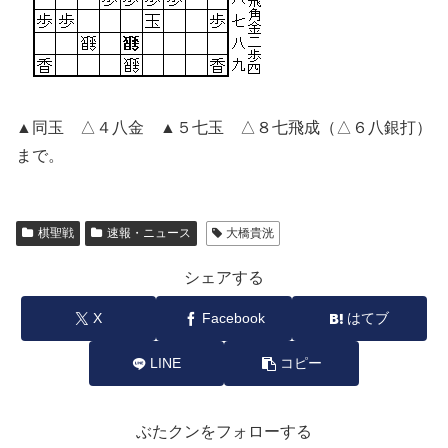
▲同玉 △４八金 ▲５七玉 △８七飛成（△６八銀打）
まで。
棋聖戦
速報・ニュース
大橋貴洸
シェアする
X
Facebook
はてブ
LINE
コピー
ぶたクンをフォローする