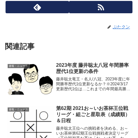
ぶたクン
関連記事
2023年度 藤井聡太八冠 年間勝率
速報・ニュース
歴代1位更新の条件
藤井聡太竜王・名人/八冠、2023年度に年
間勝率歴代1位更新なるか？※2024/3/17
更新歴代1位は…これまでの年間最高勝率
は、1967年度、中原誠十六世名人（当時
五段）の.8545（47勝8敗）。歴代1位更新
のための皮算用藤井八冠が20...
第62期 2021お～いお茶杯王位戦
速報・ニュース
リーグ・組ごと星取表（成績順）
＆日程
藤井聡太王位への挑戦者を決める、お～
いお茶杯第62期王位戦挑戦者決定リーグ