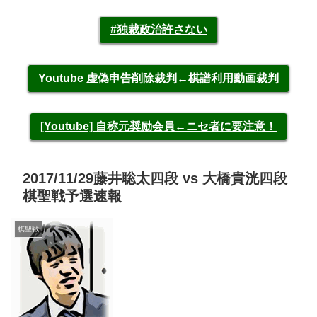
#独裁政治許さない
Youtube 虚偽申告削除裁判←棋譜利用動画裁判
[Youtube] 自称元奨励会員←ニセ者に要注意！
2017/11/29藤井聡太四段 vs 大橋貴洸四段
棋聖戦予選速報
棋聖戦