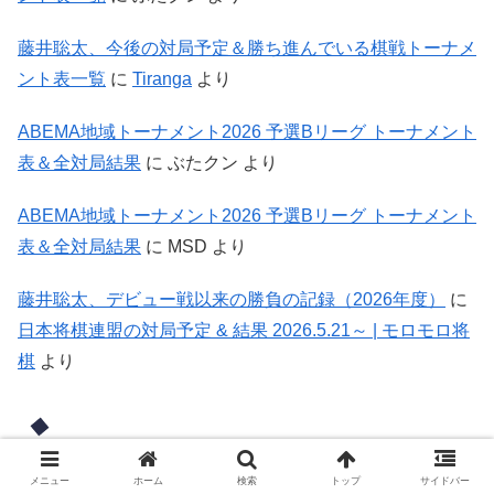
藤井聡太、今後の対局予定＆勝ち進んでいる棋戦トーナメ
ント表一覧
に
Tiranga
より
ABEMA地域トーナメント2026 予選Bリーグ トーナメント
表＆全対局結果
に
ぶたクン
より
ABEMA地域トーナメント2026 予選Bリーグ トーナメント
表＆全対局結果
に
MSD
より
藤井聡太、デビュー戦以来の勝負の記録（2026年度）
に
日本将棋連盟の対局予定 & 結果 2026.5.21～ | モロモロ将
棋
より
藤井聡太グッズ
メニュー
ホーム
検索
トップ
サイドバー