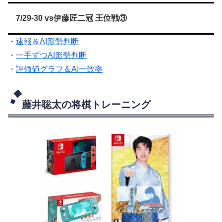
7/29-30 vs伊藤匠二冠 王位戦③
・
速報＆AI形勢判断
・
一手ずつAI形勢判断
・
評価値グラフ＆AI一致率
藤井聡太の将棋トレーニング