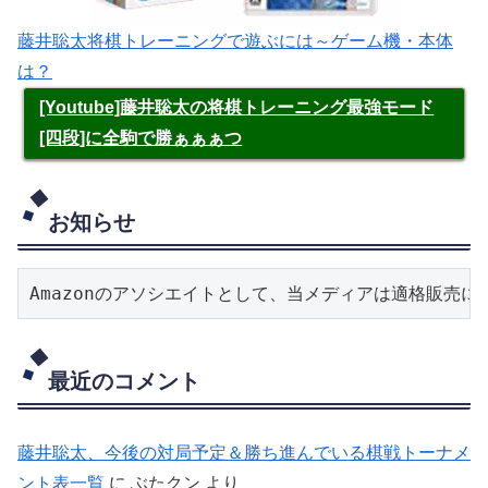
藤井聡太将棋トレーニングで遊ぶには～ゲーム機・本体
は？
[Youtube]藤井聡太の将棋トレーニング最強モード
[四段]に全駒で勝ぁぁぁつ
お知らせ
Amazonのアソシエイトとして、当メディアは適格販売
最近のコメント
藤井聡太、今後の対局予定＆勝ち進んでいる棋戦トーナメ
ント表一覧
に
ぶたクン
より