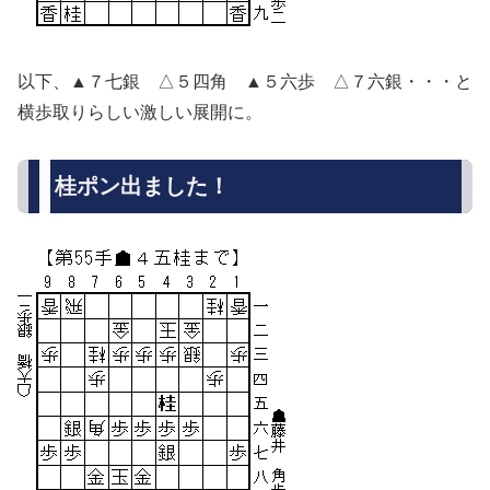
以下、▲７七銀 △５四角 ▲５六歩 △７六銀・・・と
横歩取りらしい激しい展開に。
桂ポン出ました！