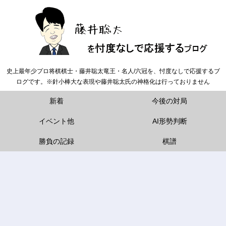
史上最年少プロ将棋棋士・藤井聡太竜王・名人/六冠を、忖度なしで応援するブ
ログです。※針小棒大な表現や藤井聡太氏の神格化は行っておりません
新着
今後の対局
イベント他
AI形勢判断
勝負の記録
棋譜