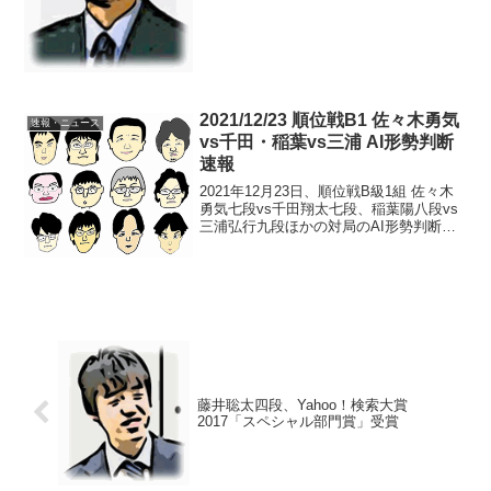
表）が発表され、藤井聡太四段は「死の
組」F組に配置された。vs 屋敷九段戦速
報>>vs 松尾八段戦速報>>屋敷九段と対
戦！藤...
2021/12/23 順位戦B1 佐々木勇気
速報・ニュース
vs千田・稲葉vs三浦 AI形勢判断
速報
2021年12月23日、順位戦B級1組 佐々木
勇気七段vs千田翔太七段、稲葉陽八段vs
三浦弘行九段ほかの対局のAI形勢判断速
報です。直前の順位佐々木vs千田 ▲佐々
木勇気七段△千田翔太七段24:20頃確認
114手目△8八銀打まで、千田七段の...
藤井聡太四段、Yahoo！検索大賞
2017「スペシャル部門賞」受賞