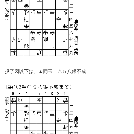
投了図以下は、▲同玉 △５八銀不成