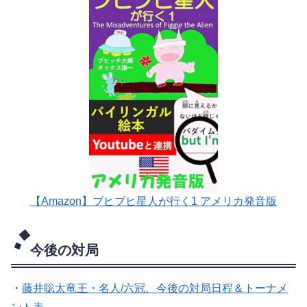
【Amazon】ブヒブヒ星人が行く1 アメリカ発音版
今後の対局
・
藤井聡太竜王・名人/六冠、今後の対局日程＆トーナメ