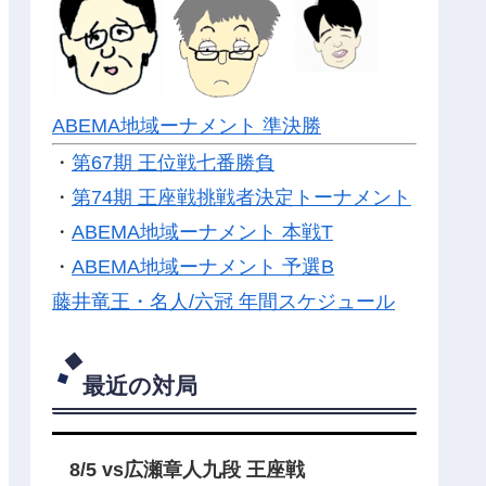
ABEMA地域ーナメント 準決勝
・
第67期 王位戦七番勝負
・
第74期 王座戦挑戦者決定トーナメント
・
ABEMA地域ーナメント 本戦T
・
ABEMA地域ーナメント 予選B
藤井竜王・名人/六冠 年間スケジュール
最近の対局
8/5 vs広瀬章人九段 王座戦