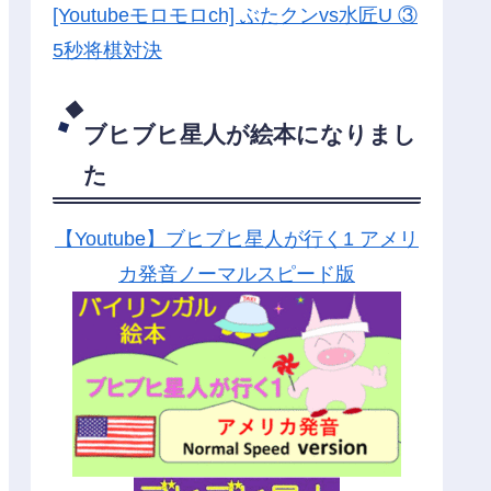
[Youtubeモロモロch] ぶたクンvs水匠U ③
5
秒将棋対決
ブヒブヒ星人が絵本になりまし
た
【Youtube】ブヒブヒ星人が行く1 アメリ
カ発音ノーマルスピード版