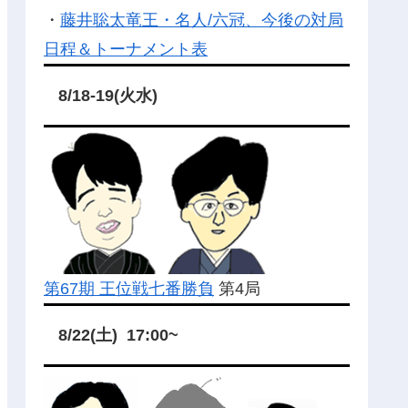
・
藤井聡太竜王・名人/六冠、今後の対局
日程＆トーナメント表
8/18-19(火水)
第67期 王位戦七番勝負
第4局
8/22(土) 17:00~