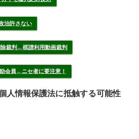
裁政治許さない
申告削除裁判←棋譜利用動画裁判
称元奨励会員←ニセ者に要注意！
個人情報保護法に抵触する可能性