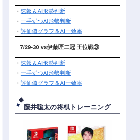
・
速報＆AI形勢判断
・
一手ずつAI形勢判断
・
評価値グラフ＆AI一致率
7/29-30 vs伊藤匠二冠 王位戦③
・
速報＆AI形勢判断
・
一手ずつAI形勢判断
・
評価値グラフ＆AI一致率
藤井聡太の将棋トレーニング