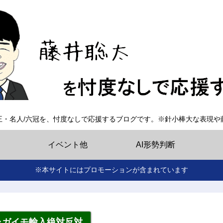
王・名人/六冠を、忖度なしで応援するブログです。※針小棒大な表現や
イベント他
AI形勢判断
※本サイトにはプロモーションが含まれています
ャガイモ輸入絶対反対