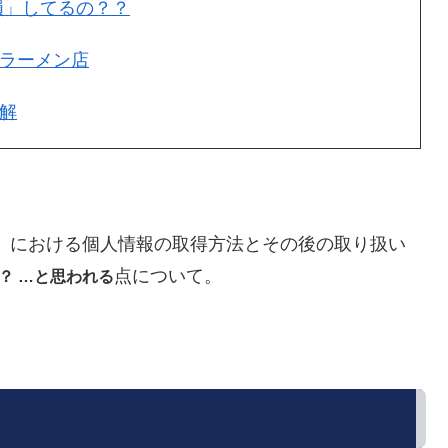
損」してるの？？
気ラーメン店
解
」における個人情報の取得方法とその後の取り扱い
点について。
？ …と思われる