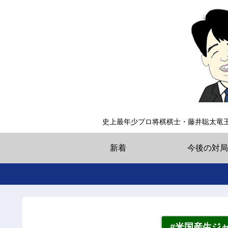
史上最年少プロ将棋棋士・藤井聡太竜
新着
今後の対局
#米国産生ジ