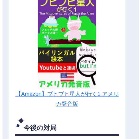
【Amazon】ブヒブヒ星人が行く1 アメリ
カ発音版
今後の対局