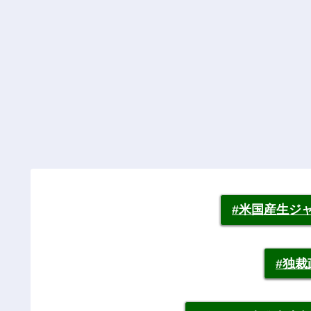
#米国産生ジ
#独