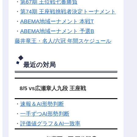
・
第67期 王位戦七番勝負
・
第74期 王座戦挑戦者決定トーナメント
・
ABEMA地域ーナメント 本戦T
・
ABEMA地域ーナメント 予選B
藤井竜王・名人/六冠 年間スケジュール
最近の対局
8/5 vs広瀬章人九段 王座戦
・
速報＆AI形勢判断
・
一手ずつAI形勢判断
・
評価値グラフ＆AI一致率