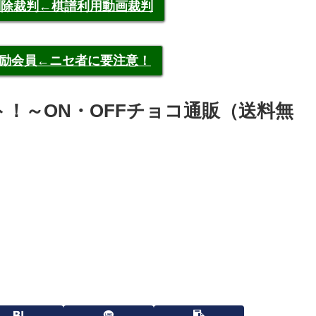
申告削除裁判←棋譜利用動画裁判
称元奨励会員←ニセ者に要注意！
！～ON・OFFチョコ通販（送料無