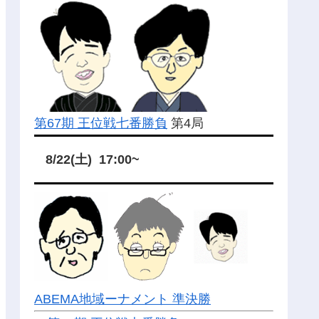
第67期 王位戦七番勝負
第4局
8/22(土) 17:00~
ABEMA地域ーナメント 準決勝