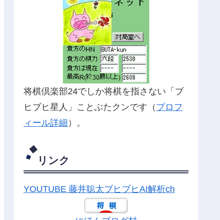
将棋倶楽部24でしか将棋を指さない「ブ
ヒブヒ星人」ことぶたクンです（
プロフ
ィール詳細
）。
リンク
YOUTUBE 藤井聡太ブヒブヒAI解析ch