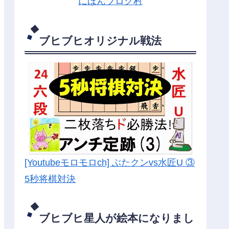
にほんブログ村
ブヒブヒオリジナル戦法
[Youtubeモロモロch] ぶたクンvs水匠U ③
5
秒将棋対決
ブヒブヒ星人が絵本になりまし