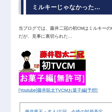
ミルキーじゃなかった…
当ブログでは、藤井二冠の初CMはミルキーの
だが、見事に裏切られた…
[Youtube]藤井聡太TVCMお菓子編[予想]
藤井竜王・名人/六冠、今後の対局予定