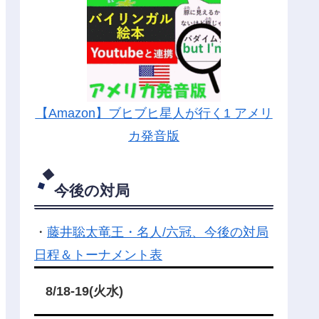
【Amazon】ブヒブヒ星人が行く1 アメリ
カ発音版
今後の対局
・
藤井聡太竜王・名人/六冠、今後の対局
日程＆トーナメント表
8/18-19(火水)