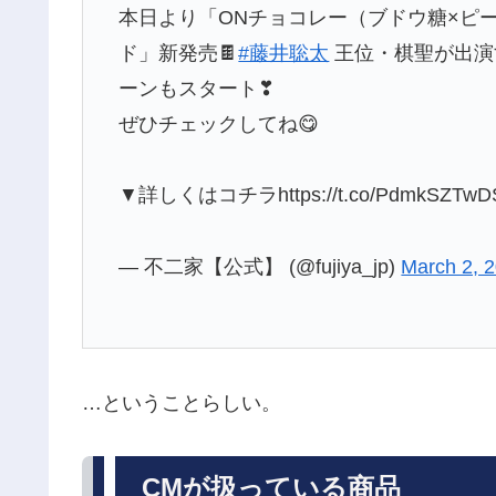
本日より「ONチョコレー（ブドウ糖×ピー
ド」新発売🍫
#藤井聡太
王位・棋聖が出演
ーンもスタート❣
ぜひチェックしてね😋
▼詳しくはコチラhttps://t.co/PdmkSZTw
— 不二家【公式】 (@fujiya_jp)
March 2, 
…ということらしい。
CMが扱っている商品