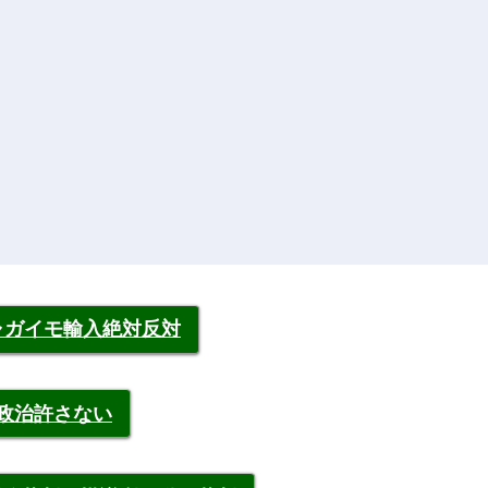
ャガイモ輸入絶対反対
裁政治許さない