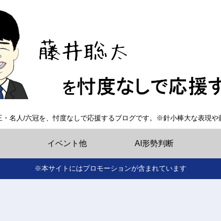
王・名人/六冠を、忖度なしで応援するブログです。※針小棒大な表現や
イベント他
AI形勢判断
※本サイトにはプロモーションが含まれています