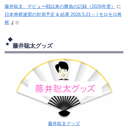
藤井聡太、デビュー戦以来の勝負の記録（2026年度）
に
日本将棋連盟の対局予定 & 結果 2026.5.21～ | モロモロ将
棋
より
藤井聡太グッズ
藤井聡太グッズ