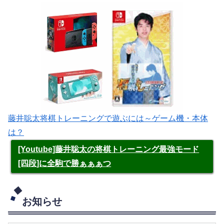
藤井聡太将棋トレーニングで遊ぶには～ゲーム機・本体
は？
[Youtube]藤井聡太の将棋トレーニング最強モード
[四段]に全駒で勝ぁぁぁつ
お知らせ