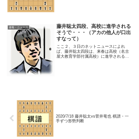
5とdlshogi、及び、Bonanza6.0で一手ず
つ解析しました。※一手あたり3分で解析
棋譜スタート>> 棋聖...
藤井聡太四段、高校に進学される
速報・ニュース
そうで・・・（アカの他人が口出
すなって）
ここ２、３日のネットニュースによれ
ば、藤井聡太四段は、来春は高校（名古
屋大教育学部付属高校）に進学されるそ
うで。これまで、この話題が出てくるた
びに、やれ、人間的な幅がああだの、将
棋の世界は狭いからどうだの、ああでも
ないこうでもないと、「自称...
2020/7/18 藤井聡太vs菅井竜也 棋譜・一
手ずつ形勢判断