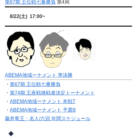
第67期 王位戦七番勝負
第4局
8/22(土) 17:00~
ABEMA地域ーナメント 準決勝
・
第67期 王位戦七番勝負
・
第74期 王座戦挑戦者決定トーナメント
・
ABEMA地域ーナメント 本戦T
・
ABEMA地域ーナメント 予選B
藤井竜王・名人/六冠 年間スケジュール