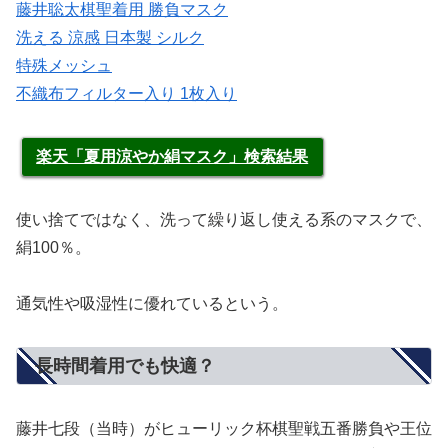
藤井聡太棋聖着用 勝負マスク
洗える 涼感 日本製 シルク
特殊メッシュ
不織布フィルター入り 1枚入り
楽天「夏用涼やか絹マスク」検索結果
使い捨てではなく、洗って繰り返し使える系のマスクで、
絹100％。
通気性や吸湿性に優れているという。
長時間着用でも快適？
藤井七段（当時）がヒューリック杯棋聖戦五番勝負や王位