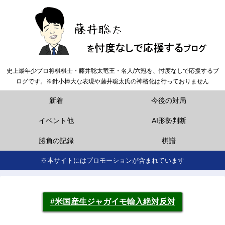
史上最年少プロ将棋棋士・藤井聡太竜王・名人/六冠を、忖度なしで応援するブ
ログです。※針小棒大な表現や藤井聡太氏の神格化は行っておりません
新着
今後の対局
イベント他
AI形勢判断
勝負の記録
棋譜
※本サイトにはプロモーションが含まれています
#米国産生ジャガイモ輸入絶対反対