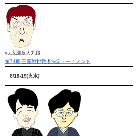
vs.広瀬章人九段
第74期 王座戦挑戦者決定トーナメント
8/18-19(火水)