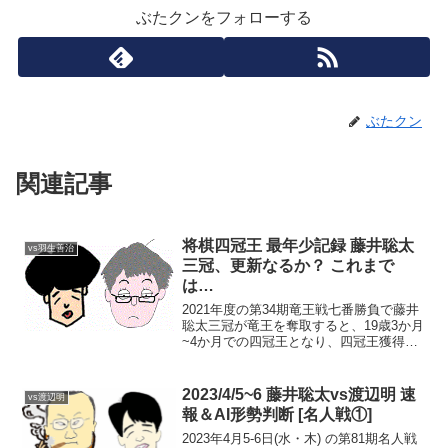
ぶたクンをフォローする
ぶたクン
関連記事
将棋四冠王 最年少記録 藤井聡太
vs羽生善治
三冠、更新なるか？ これまで
は…
2021年度の第34期竜王戦七番勝負で藤井
聡太三冠が竜王を奪取すると、19歳3か月
~4か月での四冠王となり、四冠王獲得の
最年少記録を更新する。藤井三冠の四冠
達成日と年齢※藤井三冠の生年月日は、
2002年7月19日第4局（2021/11/12...
2023/4/5~6 藤井聡太vs渡辺明 速
vs渡辺明
報＆AI形勢判断 [名人戦①]
2023年4月5-6日(水・木) の第81期名人戦