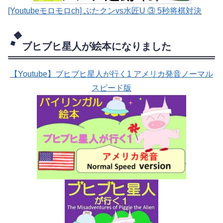
[Youtubeモロモロch] ぶたクンvs水匠U ③ 5
秒将棋対決
ブヒブヒ星人が絵本になりました
【Youtube】ブヒブヒ星人が行く1 アメリカ発音ノーマル
スピード版