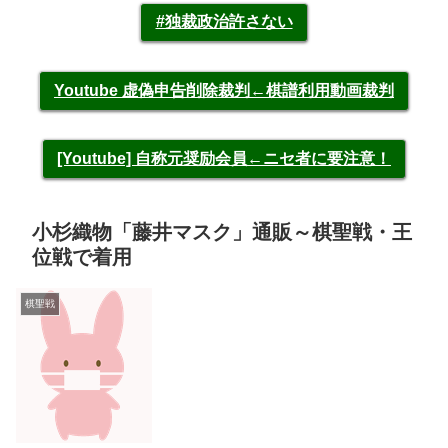
#独裁政治許さない
Youtube 虚偽申告削除裁判←棋譜利用動画裁判
[Youtube] 自称元奨励会員←ニセ者に要注意！
小杉織物「藤井マスク」通販～棋聖戦・王
位戦で着用
棋聖戦