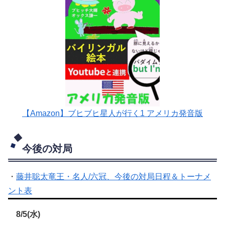
【Amazon】ブヒブヒ星人が行く1 アメリカ発音版
今後の対局
・
藤井聡太竜王・名人/六冠、今後の対局日程＆トーナメ
ント表
8/5(水)