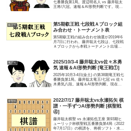
七番勝負第1局。渡辺明名人 vs 藤井聡太
王将/六冠。速報＆AI形勢判断です。現在
の形勢（終局）中継・解説・消費時間ほ
か情報20:40頃確認まで、藤井竜王の勝
ち。一手ずつAI形勢判断>>評価...
第5期叡王戦 七段戦Ａブロック組
叡王戦
み合わせ・トーナメント表
第5期叡王戦の組み合わせ抽選が2019年6
月7日に行われ、藤井聡太七段は、七段戦
Ａブロックから本戦トーナメント出場を
目指すことになった。七段戦Ａブロック
トーナメント表※優勝者は、本戦トーナ
メント出場※8/29の対局、藤井七段は、
2025/10/3-4 藤井聡太vs佐々木勇
竜王戦
19:00に...
気 速報＆AI形勢判断 [竜王戦①]
2025年10月3-4日(金土) の第38期竜王戦七
番勝負第1局。藤井聡太竜王/七冠 vs 佐々
木勇気八段。速報＆AI形勢判断。現在の
形勢（終局）中継・解説・消費時間ほか
情報16:25頃確認まで藤井竜王の勝ち（藤
井1-0佐々木）。第2局は1...
2022/7/17 藤井聡太vs永瀬拓矢 棋
棋聖戦
譜・一手ずつAI形勢判断 [棋聖戦
④]
藤井聡太棋聖 vs 永瀬拓也王座 第93期ヒ
ューリック杯棋聖戦五番勝負第4局（2022
年7月17日）の棋譜を、将棋ソフト・水匠