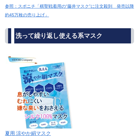
参照：スポニチ「棋聖戦着用の“藤井マスク”に注文殺到 発売以降
約45万枚の売り上げ」
洗って繰り返し使える系マスク
夏用 涼やか絹マスク