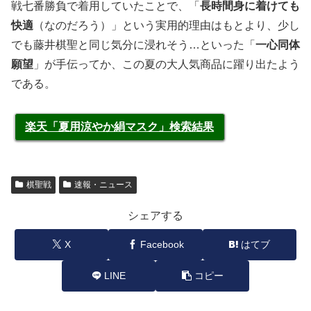
戦七番勝負で着用していたことで、「
長時間身に着けても
快適
（なのだろう）」という実用的理由はもとより、少し
でも藤井棋聖と同じ気分に浸れそう…といった「
一心同体
願望
」が手伝ってか、この夏の大人気商品に躍り出たよう
である。
楽天「夏用涼やか絹マスク」検索結果
棋聖戦
速報・ニュース
シェアする
X
Facebook
はてブ
LINE
コピー