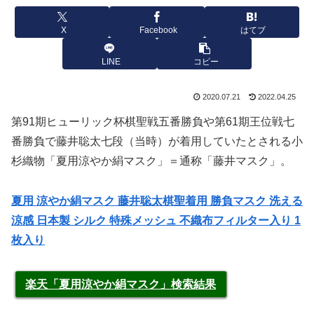
X
Facebook
はてブ
LINE
コピー
2020.07.21
2022.04.25
第91期ヒューリック杯棋聖戦五番勝負や第61期王位戦七
番勝負で藤井聡太七段（当時）が着用していたとされる小
杉織物「夏用涼やか絹マスク」＝通称「藤井マスク」。
夏用 涼やか絹マスク 藤井聡太棋聖着用 勝負マスク 洗える
涼感 日本製 シルク 特殊メッシュ 不織布フィルター入り 1
枚入り
楽天「夏用涼やか絹マスク」検索結果