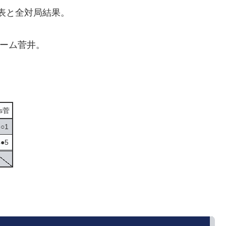
取表と全対局結果。
ーム菅井。
vs菅
5○1
4●5