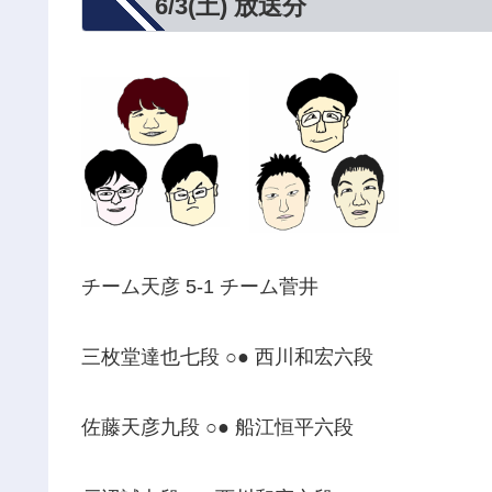
6/3(土) 放送分
チーム天彦 5-1 チーム菅井
三枚堂達也七段 ○● 西川和宏六段
佐藤天彦九段 ○● 船江恒平六段