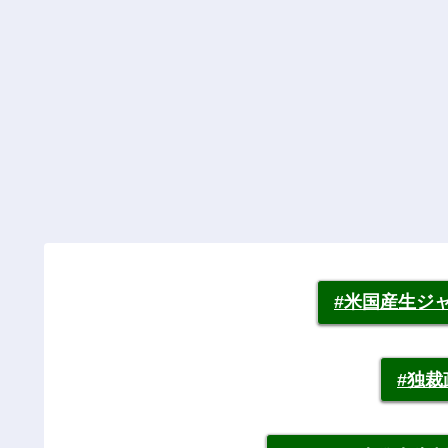
#米国産生ジ
#独