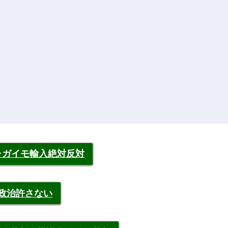
ャガイモ輸入絶対反対
裁政治許さない