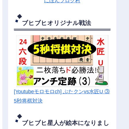
にほんブログ村
ブヒブヒオリジナル戦法
[Youtubeモロモロch] ぶたクンvs水匠U ③
5
秒将棋対決
ブヒブヒ星人が絵本になりまし