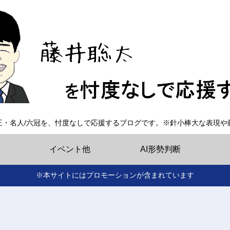
王・名人/六冠を、忖度なしで応援するブログです。※針小棒大な表現や
イベント他
AI形勢判断
※本サイトにはプロモーションが含まれています