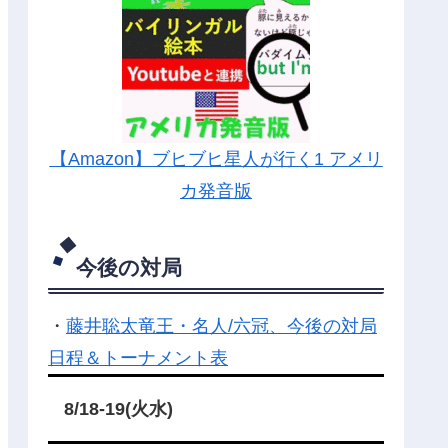
【Amazon】ブヒブヒ星人が行く1 アメリ
カ発音版
今後の対局
・
藤井聡太竜王・名人/六冠、今後の対局
日程＆トーナメント表
8/18-19(火水)