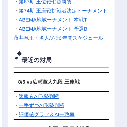
・
第67期 王位戦七番勝負
・
第74期 王座戦挑戦者決定トーナメント
・
ABEMA地域ーナメント 本戦T
・
ABEMA地域ーナメント 予選B
藤井竜王・名人/六冠 年間スケジュール
最近の対局
8/5 vs広瀬章人九段 王座戦
・
速報＆AI形勢判断
・
一手ずつAI形勢判断
・
評価値グラフ＆AI一致率