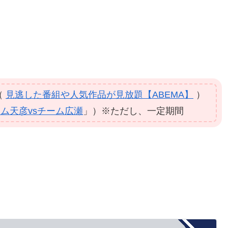
（
見逃した番組や人気作品が見放題【ABEMA】
）
チーム天彦vsチーム広瀬
」）※ただし、一定期間