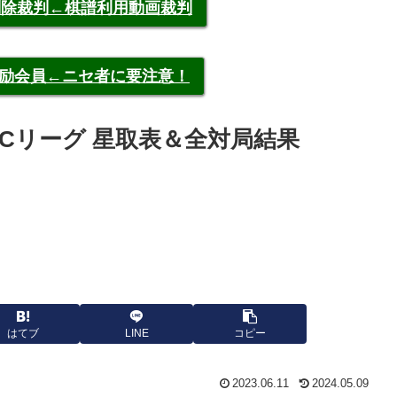
申告削除裁判←棋譜利用動画裁判
称元奨励会員←ニセ者に要注意！
予選Cリーグ 星取表＆全対局結果
はてブ
LINE
コピー
2023.06.11
2024.05.09