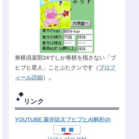
将棋倶楽部24でしか将棋を指さない「ブ
ヒブヒ星人」ことぶたクンです（
プロフ
ィール詳細
）。
リンク
YOUTUBE 藤井聡太ブヒブヒAI解析ch