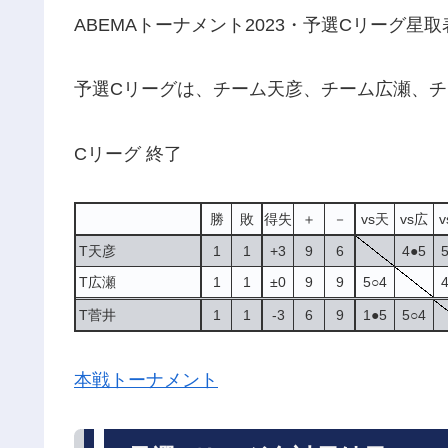
ABEMAトーナメント2023・予選Cリーグ星
予選Cリーグは、チーム天彦、チーム広瀬、チ
Cリーグ 終了
勝
敗
得失
＋
－
vs天
vs広
T天彦
1
1
+3
9
6
4●5
T広瀬
1
1
±0
9
9
5○4
T菅井
1
1
-3
6
9
1●5
5○4
本戦トーナメント