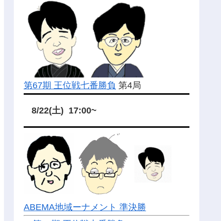
第67期 王位戦七番勝負
第4局
8/22(土) 17:00~
ABEMA地域ーナメント 準決勝