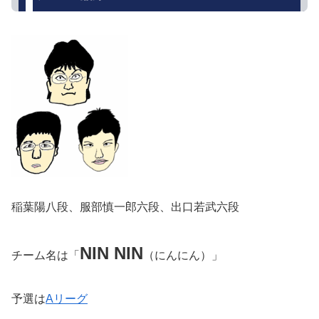
稲葉陽八段、服部慎一郎六段、出口若武六段
NIN NIN
チーム名は「
（にんにん）」
予選は
Aリーグ