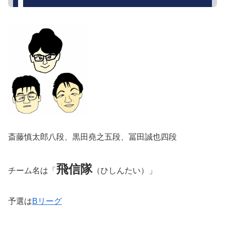
斎藤慎太郎八段、黒田堯之五段、冨田誠也四段
飛信隊
チーム名は「
（ひしんたい）」
予選は
Bリーグ