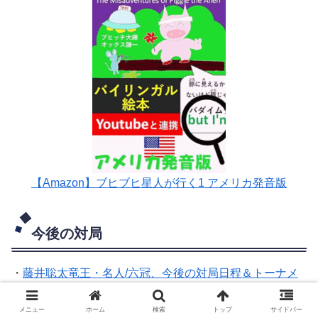
【Amazon】ブヒブヒ星人が行く1 アメリカ発音版
今後の対局
・
藤井聡太竜王・名人/六冠、今後の対局日程＆トーナメ
ント表
メニュー
ホーム
検索
トップ
サイドバー