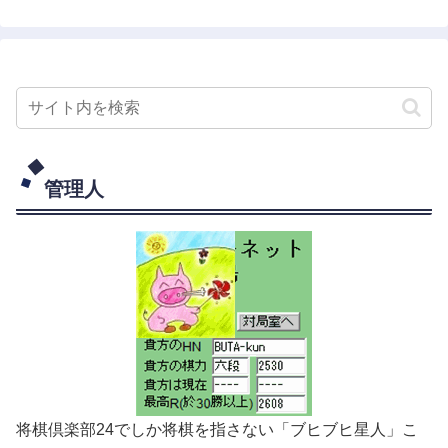
管理人
将棋倶楽部24でしか将棋を指さない「ブヒブヒ星人」こ