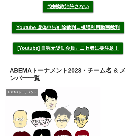
#独裁政治許さない
Youtube 虚偽申告削除裁判←棋譜利用動画裁判
[Youtube] 自称元奨励会員←ニセ者に要注意！
ABEMAトーナメント2023・チーム名 & メ
ンバー一覧
ABEMAトーナメント