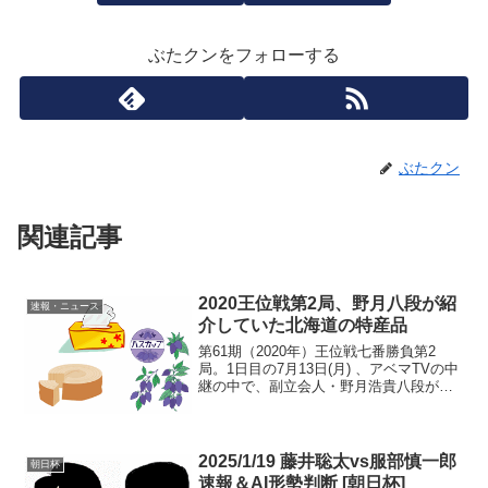
ぶたクンをフォローする
ぶたクン
関連記事
2020王位戦第2局、野月八段が紹
速報・ニュース
介していた北海道の特産品
第61期（2020年）王位戦七番勝負第2
局。1日目の7月13日(月) 、アベマTVの中
継の中で、副立会人・野月浩貴八段が紹
介していた北海道の特産品。野月八段
「お菓子は、おやつタイム以外の時間に
対局者に提供されたもの…」↓7時間18分
あたりか...
2025/1/19 藤井聡太vs服部慎一郎
朝日杯
速報＆AI形勢判断 [朝日杯]