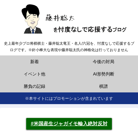
史上最年少プロ将棋棋士・藤井聡太竜王・名人/六冠を、忖度なしで応援するブ
ログです。※針小棒大な表現や藤井聡太氏の神格化は行っておりません
新着
今後の対局
イベント他
AI形勢判断
勝負の記録
棋譜
※本サイトにはプロモーションが含まれています
#米国産生ジャガイモ輸入絶対反対