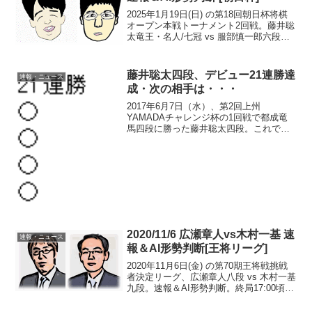
2025年1月19日(日) の第18回朝日杯将棋
オープン本戦トーナメント2回戦。藤井聡
太竜王・名人/七冠 vs 服部慎一郎六段。
速報＆AI形勢判断。現在の形勢（終局）
中継・解説・消費時間ほか情報16:05頃確
認まで、服部六段の勝ち。準決勝・...
藤井聡太四段、デビュー21連勝達
速報・ニュース
成・次の相手は・・・
2017年6月7日（水）、第2回上州
YAMADAチャレンジ杯の1回戦で都成竜
馬四段に勝った藤井聡太四段。これで、
プロデビュー以来21連勝（無敗）。藤井
聡太四段、危なげなく２１連勝達成との
こと‼— 加藤一二三@６／８アウトデラ
ックス (@hi...
2020/11/6 広瀬章人vs木村一基 速
速報・ニュース
報＆AI形勢判断[王将リーグ]
2020年11月6日(金) の第70期王将戦挑戦
者決定リーグ、広瀬章人八段 vs 木村一基
九段。速報＆AI形勢判断。終局17:00頃確
認60手目 △7七銀まで。広瀬八段の勝
ち。棋譜中継・解説この結果…豊島 4-