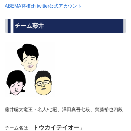
ABEMA将棋ch twitter公式アカウント
チーム藤井
藤井聡太竜王・名人/七冠、澤田真吾七段、齊藤裕也四段
トウカイテイオー
チーム名は「
」