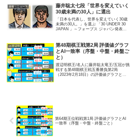
0（番付2位）永瀬 4-0（番...
藤井聡太七段「世界を変えていく
速報・ニュース
30歳未満の30人」に選出
「日本を代表し、世界を変えていく30歳
未満の30人。」を選ぶ 「30 UNDER 30
JAPAN 」～フォーブス ジャパン発表。
第2回となる「30 UNDER 30 JAPAN
2019」で、藤井聡太七段が、
「DOU（道）」部門で選出され...
第48期棋王戦第2局 評価値グラフ
vs渡辺明
とAI一致率（序盤・中盤・終盤ご
と）
渡辺明棋王/名人に藤井聡太竜王/五冠が挑
戦する第48期棋王戦五番勝負第2局
（2023年2月18日）の評価値グラフと両
対局者のAI一致率を序盤・中盤・終盤ご
とに。水匠5、dlshogi、Bonanza6.0で。
※数値は、パソコン環境や解析条件...
第64期王位戦戦第1局 評価値グラフとAI
一致率（序盤・中盤・終盤ごと）