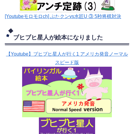
[Youtubeモロモロch] ぶたクンvs水匠U ③ 5
秒将棋対決
ブヒブヒ星人が絵本になりました
【Youtube】ブヒブヒ星人が行く1 アメリカ発音ノーマル
スピード版