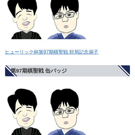
ヒューリック杯第97期棋聖戦 対局記念扇子
第97期棋聖戦 缶バッジ