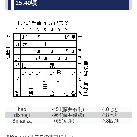
15:40頃
hao
-451
(藤井有利)
△8七と
dlshogi
-964
(藤井優勢)
△8七と
Bonanza
+65
(互角)
△8四飛
※Bonanzaはプロの棋力に近い