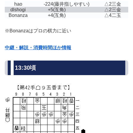
hao
-224
(藤井指しやすい)
△2三金
dlshogi
+5
(互角)
△2三金
Bonanza
+4
(互角)
△4二玉
※Bonanzaはプロの棋力に近い
中継・解説・消費時間ほか情報
13:30頃