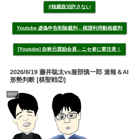
#独裁政治許さない
Youtube 虚偽申告削除裁判←棋譜利用動画裁判
[Youtube] 自称元奨励会員←ニセ者に要注意！
2026/6/19 藤井聡太vs服部慎一郎 速報＆AI
形勢判断 [棋聖戦②]
棋聖戦