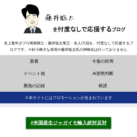
史上最年少プロ将棋棋士・藤井聡太竜王・名人/六冠を、忖度なしで応援するブ
ログです。※針小棒大な表現や藤井聡太氏の神格化は行っておりません
新着
今後の対局
イベント他
AI形勢判断
勝負の記録
棋譜
※本サイトにはプロモーションが含まれています
#米国産生ジャガイモ輸入絶対反対