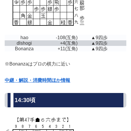
hao
-108
(互角)
▲9四歩
dlshogi
+4
(互角)
▲9四歩
Bonanza
+11
(互角)
▲9四歩
※Bonanzaはプロの棋力に近い
中継・解説・消費時間ほか情報
14:30頃