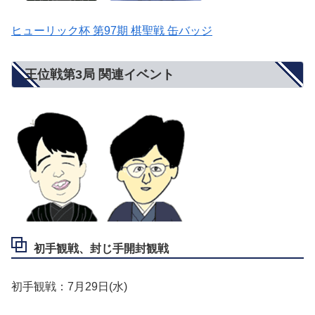
ヒューリック杯 第97期 棋聖戦 缶バッジ
王位戦第3局 関連イベント
初手観戦、封じ手開封観戦
初手観戦：7月29日(水)