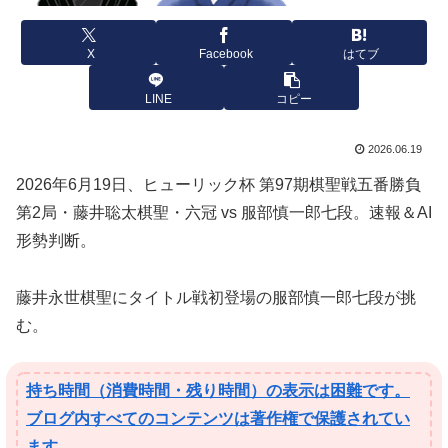
X
Facebook
はてブ
LINE
コピー
2026.06.19
2026年6月19日、ヒューリック杯 第97期棋聖戦五番勝負
第2局・藤井聡太棋聖・六冠 vs 服部慎一郎七段。速報＆AI
形勢判断。
藤井永世棋聖にタイトル戦初登場の服部慎一郎七段が挑
む。
持ち時間（消費時間・残り時間）の表示は困難です。
ブログ内すべてのコンテンツは著作権で保護されてい
ます。