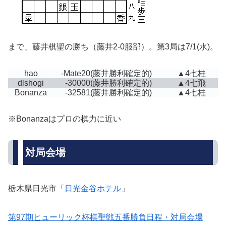
まで、藤井棋聖の勝ち（藤井2-0服部）。第3局は7/1(水)。
hao
-Mate20
(藤井勝利確定的)
▲4七桂
dlshogi
-30000
(藤井勝利確定的)
▲4七飛
Bonanza
-32581
(藤井勝利確定的)
▲4七桂
※Bonanzaはプロの棋力に近い
対局会場
栃木県日光市「
日光金谷ホテル
」
第97期ヒューリック杯棋聖戦五番勝負日程・対局会場