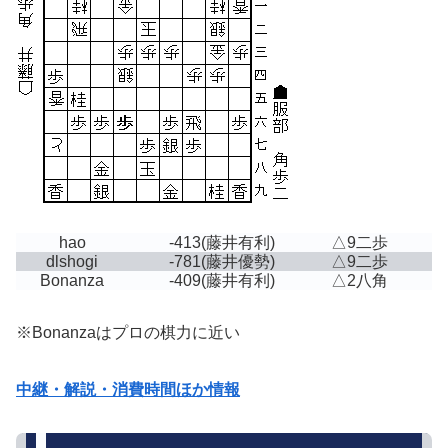
hao
-413
(藤井有利)
△9二歩
dlshogi
-781
(藤井優勢)
△9二歩
Bonanza
-409
(藤井有利)
△2八角
※Bonanzaはプロの棋力に近い
中継・解説・消費時間ほか情報