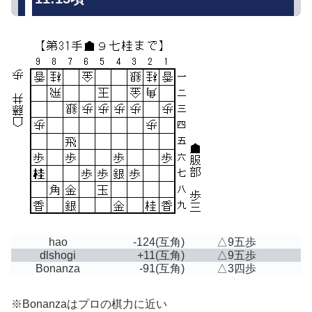
hao
-124
(互角)
△9五歩
dlshogi
+11
(互角)
△9五歩
Bonanza
-91
(互角)
△3四歩
※Bonanzaはプロの棋力に近い