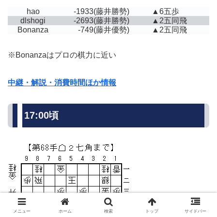
hao
-1933
(藤井勝勢)
▲6五歩
dlshogi
-2693
(藤井勝勢)
▲2五同飛
Bonanza
-749
(藤井優勢)
▲2五同飛
※Bonanzaはプロの棋力に近い
中継・解説・消費時間ほか情報
17:00頃
メニュー
ホーム
検索
トップ
サイドバー