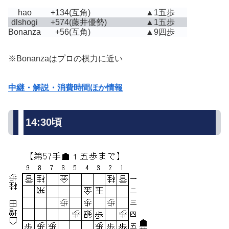
hao
+134
(互角)
▲1五歩
dlshogi
+574
(藤井優勢)
▲1五歩
Bonanza
+56
(互角)
▲9四歩
※Bonanzaはプロの棋力に近い
中継・解説・消費時間ほか情報
14:30頃