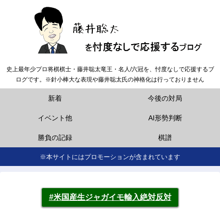
史上最年少プロ将棋棋士・藤井聡太竜王・名人/六冠を、忖度なしで応援するブ
ログです。※針小棒大な表現や藤井聡太氏の神格化は行っておりません
新着
今後の対局
イベント他
AI形勢判断
勝負の記録
棋譜
※本サイトにはプロモーションが含まれています
#米国産生ジャガイモ輸入絶対反対