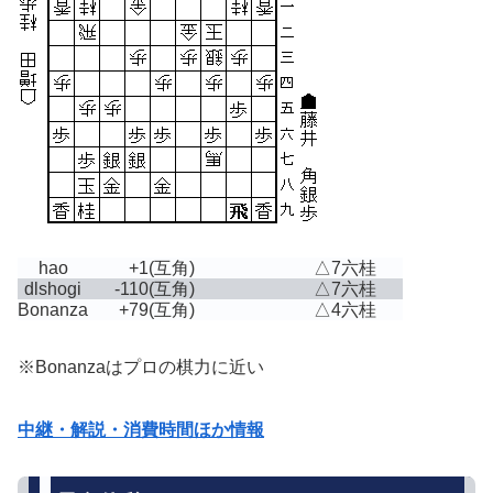
hao
+1
(互角)
△7六桂
dlshogi
-110
(互角)
△7六桂
Bonanza
+79
(互角)
△4六桂
※Bonanzaはプロの棋力に近い
中継・解説・消費時間ほか情報