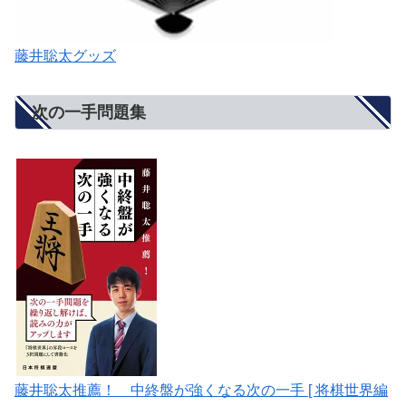
藤井聡太グッズ
次の一手問題集
藤井聡太推薦！ 中終盤が強くなる次の一手 [ 将棋世界編