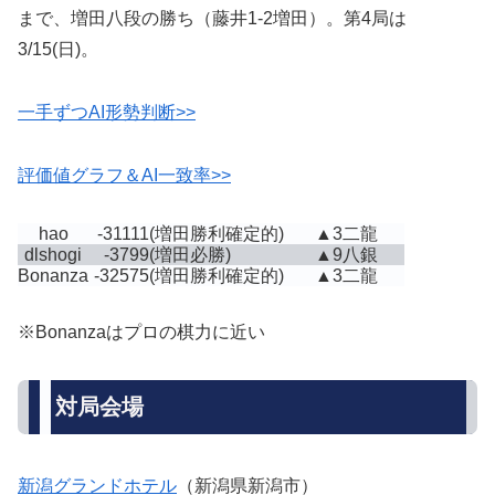
まで、増田八段の勝ち（藤井1-2増田）。第4局は
3/15(日)。
一手ずつAI形勢判断>>
評価値グラフ＆AI一致率>>
hao
-31111
(増田勝利確定的)
▲3二龍
dlshogi
-3799
(増田必勝)
▲9八銀
Bonanza
-32575
(増田勝利確定的)
▲3二龍
※Bonanzaはプロの棋力に近い
対局会場
新潟グランドホテル
（新潟県新潟市）