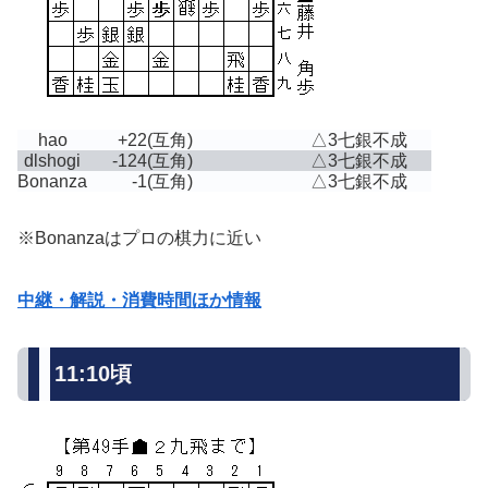
hao
+22
(互角)
△3七銀不成
dlshogi
-124
(互角)
△3七銀不成
Bonanza
-1
(互角)
△3七銀不成
※Bonanzaはプロの棋力に近い
中継・解説・消費時間ほか情報
11:10頃