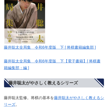
藤井聡太全局集 令和6年度版 下 [ 将棋書籍編集部 ]
藤井聡太全局集 令和6年度版 下【電子書籍】[ 将棋書
籍編集部：編 ]
藤井聡太がやさしく教えるシリーズ
藤井聡太監修。将棋の基本を
藤井聡太がやさしく教えるシ
リーズ
。