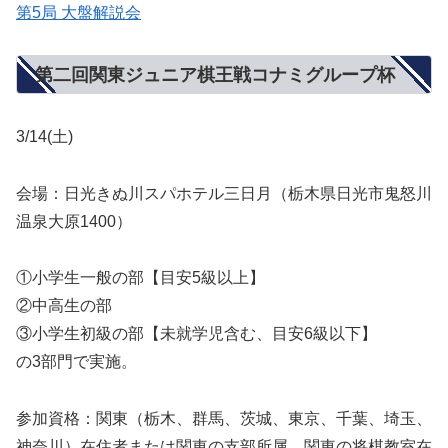
第5局 大盤解説会
第二回関東ジュニア棋王戦コナミグループ杯
3/14(土)
会場：日光きぬ川スパホテル三日月（栃木県日光市鬼怒川
温泉大原1400）
①小学生一般の部【目安5級以上】
②中高生の部
③小学生初級の部【未就学児含む、目安6級以下】
の3部門で実施。
参加資格：関東（栃木、群馬、茨城、東京、千葉、埼玉、
神奈川）在住者または関東の支部所属、関東の将棋教室在