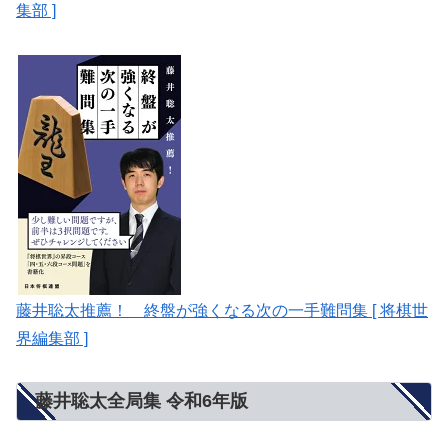
集部 ]
藤井聡太推薦！ 終盤が強くなる次の一手難問集 [ 将棋世
界編集部 ]
藤井聡太全局集 令和6年版