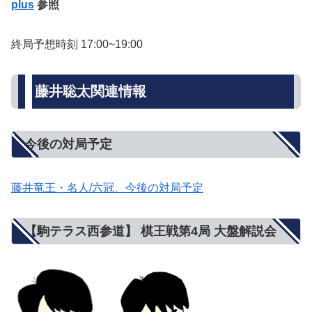
plus
参照
終局予想時刻 17:00~19:00
藤井聡太関連情報
今後の対局予定
藤井竜王・名人/六冠、今後の対局予定
【駒テラス西参道】 棋王戦第4局 大盤解説会