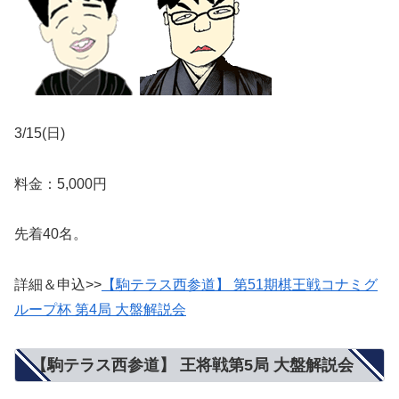
3/15(日)
料金：5,000円
先着40名。
詳細＆申込>>
【駒テラス西参道】 第51期棋王戦コナミグ
ループ杯 第4局 大盤解説会
【駒テラス西参道】 王将戦第5局 大盤解説会