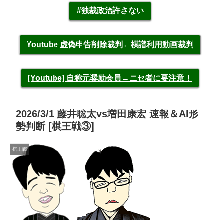
#独裁政治許さない
Youtube 虚偽申告削除裁判←棋譜利用動画裁判
[Youtube] 自称元奨励会員←ニセ者に要注意！
2026/3/1 藤井聡太vs増田康宏 速報＆AI形
勢判断 [棋王戦③]
棋王戦