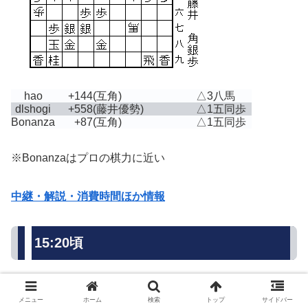
hao
+144
(互角)
△3八馬
dlshogi
+558
(藤井優勢)
△1五同歩
Bonanza
+87
(互角)
△1五同歩
※Bonanzaはプロの棋力に近い
中継・解説・消費時間ほか情報
15:20頃
メニュー
ホーム
検索
トップ
サイドバー