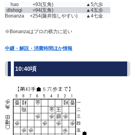
hao
+93
(互角)
▲5六歩
dlshogi
+94
(互角)
▲4五歩
Bonanza
+254
(藤井指しやすい)
▲4七金
※Bonanzaはプロの棋力に近い
中継・解説・消費時間ほか情報
10:40頃