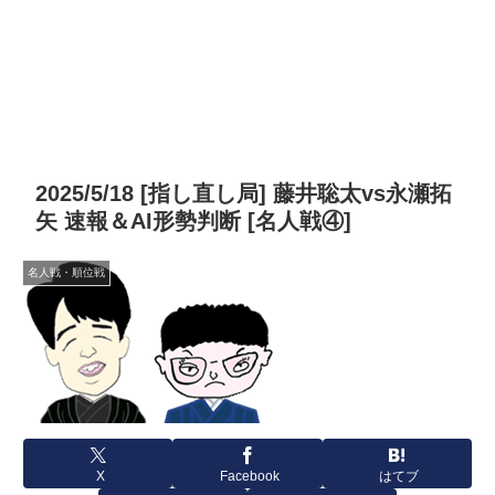
2025/5/18 [指し直し局] 藤井聡太vs永瀬拓
矢 速報＆AI形勢判断 [名人戦④]
名人戦・順位戦
X
Facebook
はてブ