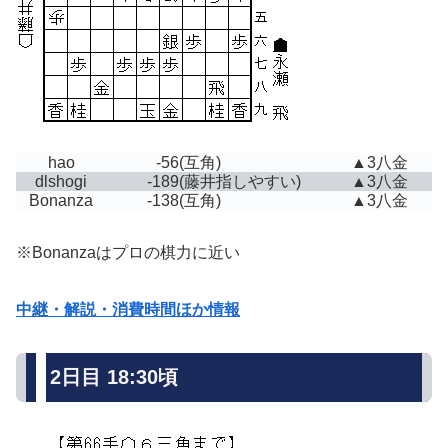
hao
-56
(互角)
▲3八金
dlshogi
-189
(藤井指しやすい)
▲3八金
Bonanza
-138
(互角)
▲3八金
※Bonanzaはプロの棋力に近い
中継・解説・消費時間ほか情報
2日目 18:30頃