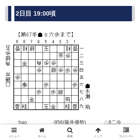
2日目 19:00頃
hao
-956
(藤井優勢)
△8二歩
dlshogi
-1746
(藤井勝勢)
△8二歩
Bonanza
-580
(藤井優勢)
△9六歩
メニュー
ホーム
検索
トップ
サイドバー