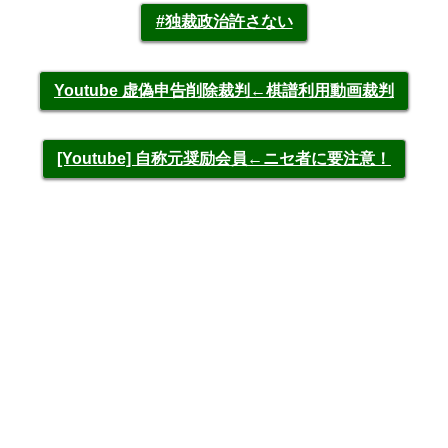
#独裁政治許さない
Youtube 虚偽申告削除裁判←棋譜利用動画裁判
[Youtube] 自称元奨励会員←ニセ者に要注意！