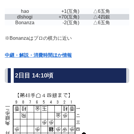
hao
+1
(互角)
△6五角
dlshogi
+70
(互角)
△4四銀
Bonanza
-2
(互角)
△6五角
※Bonanzaはプロの棋力に近い
中継・解説・消費時間ほか情報
2日目 14:10頃