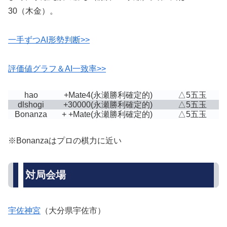
30（木金）。
一手ずつAI形勢判断>>
評価値グラフ＆AI一致率>>
hao
+Mate4
(永瀬勝利確定的)
△5五玉
dlshogi
+30000
(永瀬勝利確定的)
△5五玉
Bonanza
+ +Mate
(永瀬勝利確定的)
△5五玉
※Bonanzaはプロの棋力に近い
対局会場
宇佐神宮
（大分県宇佐市）