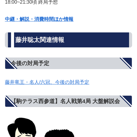
18:00~21:30頃 終局予想
中継・解説・消費時間ほか情報
藤井聡太関連情報
今後の対局予定
藤井竜王・名人/六冠、今後の対局予定
【駒テラス西参道】名人戦第4局 大盤解説会