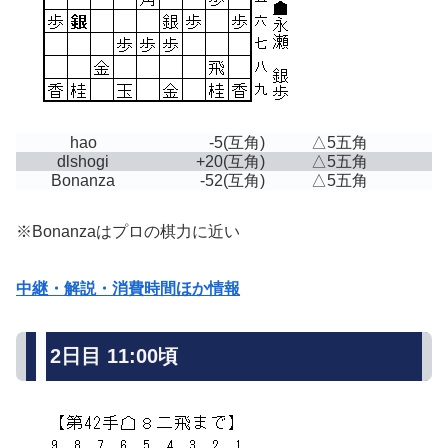
hao
-5
(互角)
△5五角
dlshogi
+20
(互角)
△5五角
Bonanza
-52
(互角)
△5五角
※Bonanzaはプロの棋力に近い
中継・解説・消費時間ほか情報
2日目 11:00頃