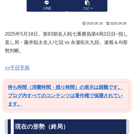
LINE
コピー
2025.05.18
2026.08.08
2025年5月18日。第83期名人戦七番勝負第4局2日目~指し
直し局・藤井聡太名人/七冠 vs 永瀬拓矢九段。速報＆AI形
勢判断。
<<千日手局
持ち時間（消費時間・残り時間）の表示は困難です。
ブログ内すべてのコンテンツは著作権で保護されてい
ます。
現在の形勢（終局）