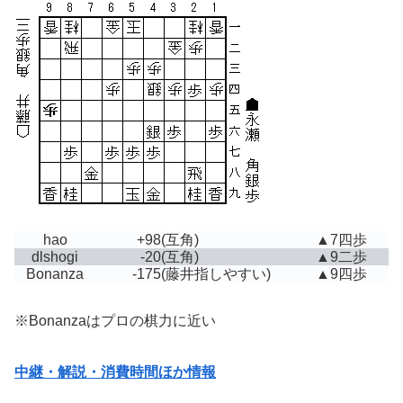
hao
+98
(互角)
▲7四歩
dlshogi
-20
(互角)
▲9二歩
Bonanza
-175
(藤井指しやすい)
▲9四歩
※Bonanzaはプロの棋力に近い
中継・解説・消費時間ほか情報