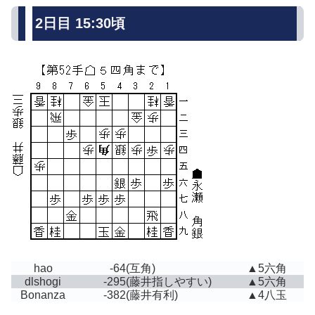
2日目 15:30頃
hao
-64
(互角)
▲5六角
dlshogi
-295
(藤井指しやすい)
▲5六角
Bonanza
-382
(藤井有利)
▲4八玉