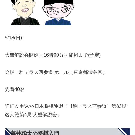
5/18(日)
大盤解説会開始：16時00分～終局まで(予定)
会場：駒テラス西参道 ホール（東京都渋谷区）
先着40名
詳細＆申込>>日本将棋連盟「【駒テラス西参道】第83期
名人戦第4局 大盤解説会」
藤井聡太の将棋入門