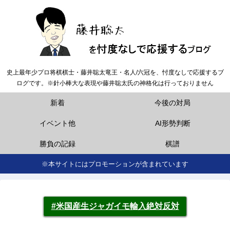
史上最年少プロ将棋棋士・藤井聡太竜王・名人/六冠を、忖度なしで応援するブ
ログです。※針小棒大な表現や藤井聡太氏の神格化は行っておりません
新着
今後の対局
イベント他
AI形勢判断
勝負の記録
棋譜
※本サイトにはプロモーションが含まれています
#米国産生ジャガイモ輸入絶対反対