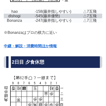
hao
-158
(藤井指しやすい)
△7五飛
dlshogi
-545
(藤井優勢)
△7五飛
Bonanza
-247
(藤井指しやすい)
△7三飛
※Bonanzaはプロの棋力に近い
中継・解説・消費時間ほか情報
2日目 夕食休憩