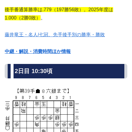
後手番通算勝率は.779（197勝56敗）。2025年度は
1.000（2勝0敗）
。
藤井竜王・名人/七冠、先手後手別の勝率・勝敗
中継・解説・消費時間ほか情報
2日目 10:30頃