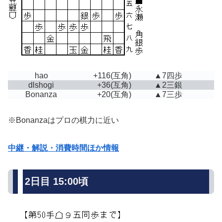
hao
+116
(互角)
▲7四歩
dlshogi
+36
(互角)
▲2三銀
Bonanza
+20
(互角)
▲7三歩
※Bonanzaはプロの棋力に近い
中継・解説・消費時間ほか情報
2日目 15:00頃