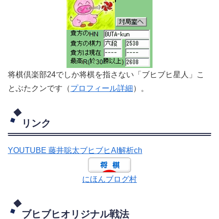
将棋倶楽部24でしか将棋を指さない「ブヒブヒ星人」こ
とぶたクンです（
プロフィール詳細
）。
リンク
YOUTUBE 藤井聡太ブヒブヒAI解析ch
にほんブログ村
ブヒブヒオリジナル戦法