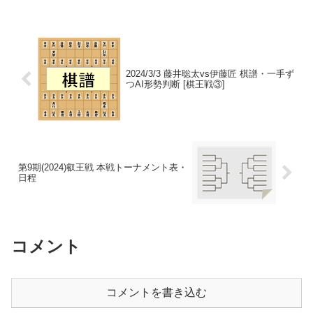
盤・終盤ごとに。hao、dlshogi、
Bonanza6.0で。※数値は、パソ...
2024/3/3 藤井聡太vs伊藤匠 棋譜・一手ず
つAI形勢判断 [棋王戦③]
第9期(2024)叡王戦 本戦トーナメント表・
日程
コメント
コメントを書き込む