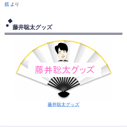
棋
より
藤井聡太グッズ
藤井聡太グッズ