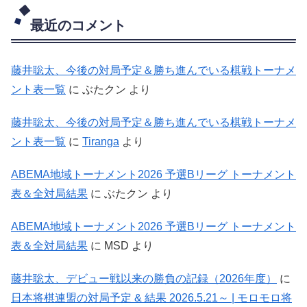
最近のコメント
藤井聡太、今後の対局予定＆勝ち進んでいる棋戦トーナメ
ント表一覧
に
ぶたクン
より
藤井聡太、今後の対局予定＆勝ち進んでいる棋戦トーナメ
ント表一覧
に
Tiranga
より
ABEMA地域トーナメント2026 予選Bリーグ トーナメント
表＆全対局結果
に
ぶたクン
より
ABEMA地域トーナメント2026 予選Bリーグ トーナメント
表＆全対局結果
に
MSD
より
藤井聡太、デビュー戦以来の勝負の記録（2026年度）
に
日本将棋連盟の対局予定 & 結果 2026.5.21～ | モロモロ将