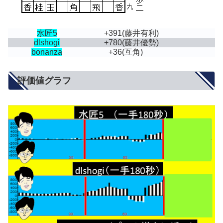
水匠5
+391
(藤井有利)
dlshogi
+780
(藤井優勢)
bonanza
+36
(互角)
評価値グラフ