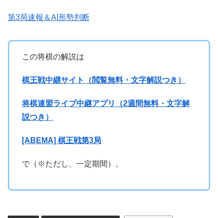
第3局速報＆AI形勢判断
この将棋の解説は
棋王戦中継サイト（閲覧無料・文字解説つき）
将棋連盟ライブ中継アプリ（2週間無料・文字解
説つき）
[ABEMA] 棋王戦第3局
で（※ただし、一定期間）。