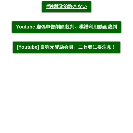
#独裁政治許さない
Youtube 虚偽申告削除裁判←棋譜利用動画裁判
[Youtube] 自称元奨励会員←ニセ者に要注意！