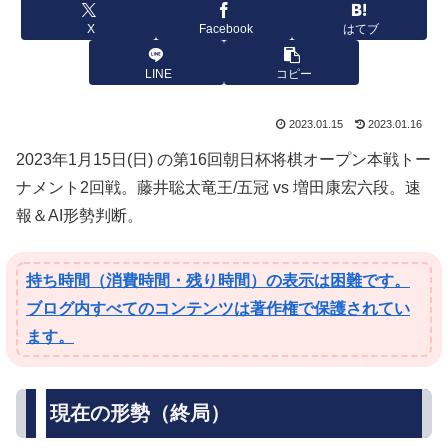
X
Facebook
はてブ
LINE
コピー
2023.01.15
2023.01.16
2023年1月15日(日) の第16回朝日杯将棋オープン本戦トー
ナメント2回戦。藤井聡太竜王/五冠 vs 増田康宏六段。速
報＆AI形勢判断。
持ち時間（消費時間・残り時間）の表示は困難です。
ブログ内すべてのコンテンツは著作権で保護されてい
ます。
現在の形勢（終局）