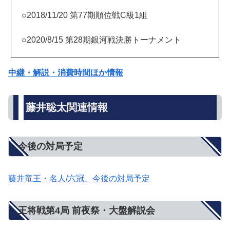
○2018/11/20 第77期順位戦C級1組
○2020/8/15 第28期銀河戦決勝トーナメント
中継・解説・消費時間ほか情報
藤井聡太関連情報
今後の対局予定
藤井竜王・名人/六冠、今後の対局予定
王将戦第4局 前夜祭・大盤解説会