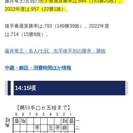
藤井竜王/五冠の
先手番通算勝率は.884（153勝20敗）。
2022年度は.957（22勝1敗）
。
後手番通算勝率は.793（149勝39敗）。2022年度
は.714（15勝6敗）。
藤井竜王・名人/七冠、先手後手別の勝率・勝敗
中継・解説・消費時間ほか情報
14:15頃