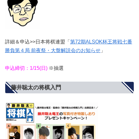
詳細＆申込>>日本将棋連盟「
第72期ALSOK杯王将戦七番
勝負第４局 前夜祭・大盤解説会のお知らせ
」
申込締切：1/15(日)
※抽選
藤井聡太の将棋入門