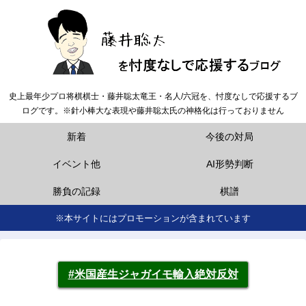
史上最年少プロ将棋棋士・藤井聡太竜王・名人/六冠を、忖度なしで応援するブ
ログです。※針小棒大な表現や藤井聡太氏の神格化は行っておりません
新着
今後の対局
イベント他
AI形勢判断
勝負の記録
棋譜
※本サイトにはプロモーションが含まれています
#米国産生ジャガイモ輸入絶対反対