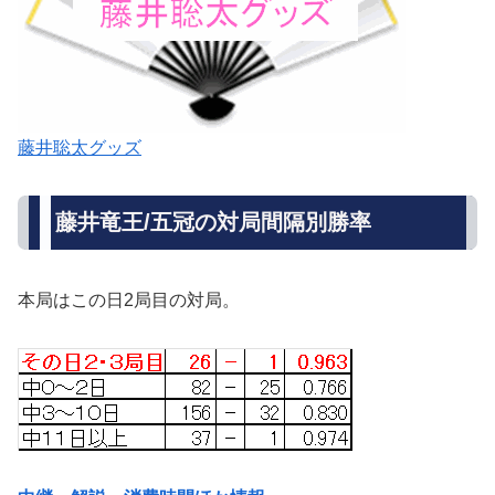
藤井聡太グッズ
藤井竜王/五冠の対局間隔別勝率
本局はこの日2局目の対局。