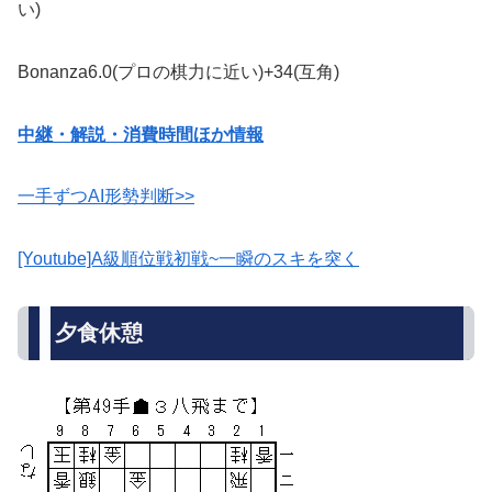
い)
Bonanza6.0(プロの棋力に近い)+34(互角)
中継・解説・消費時間ほか情報
一手ずつAI形勢判断>>
[Youtube]A級順位戦初戦~一瞬のスキを突く
夕食休憩