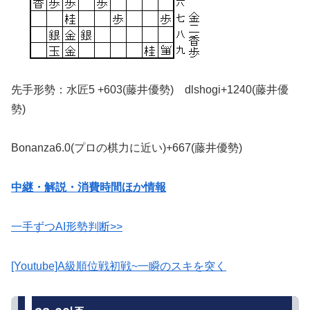
先手形勢：水匠5 +603(藤井優勢) dlshogi+1240(藤井優
勢)
Bonanza6.0(プロの棋力に近い)+667(藤井優勢)
中継・解説・消費時間ほか情報
一手ずつAI形勢判断>>
[Youtube]A級順位戦初戦~一瞬のスキを突く