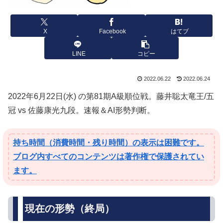
X
Facebook
はてブ
LINE
コピー
2022.06.22
2022.06.24
2022年6月22日(水) の第81期A級順位戦。藤井聡太竜王/五
冠 vs 佐藤康光九段。速報＆AI形勢判断。
持ち時間（消費時間・残り時間）の表示は困難です。
ブログ内すべてのコンテンツは著作権で保護されてい
ます。
現在の形勢（終局）