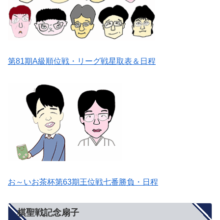
第81期A級順位戦・リーグ戦星取表＆日程
お～いお茶杯第63期王位戦七番勝負・日程
棋聖戦記念扇子