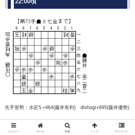
22:00頃
先手形勢：水匠5 +464(藤井有利) dlshogi+895(藤井優勢)
Bonanza6.0(プロの棋力に近い)+553(藤井優勢)
メニュー
ホーム
検索
トップ
サイドバー