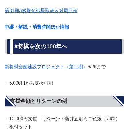
第81期A級順位戦星取表＆対局日程
中継・解説・消費時間ほか情報
#将棋を次の100年へ
新将棋会館建設プロジェクト（第二期）
6/26まで
・5,000円から支援可能
支援金額とリターンの例
・10,000円支援 リターン：藤井五冠ミニ色紙（印刷）
＋根付セット