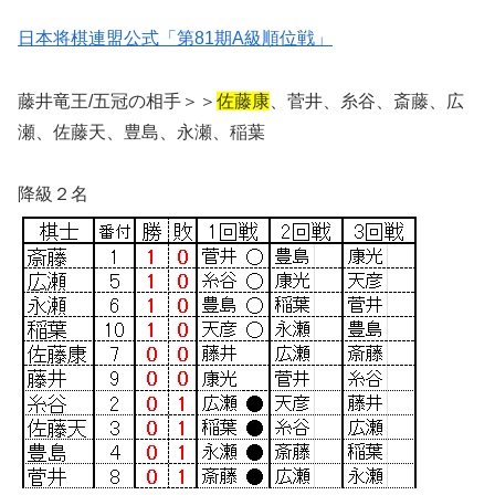
日本将棋連盟公式「第81期A級順位戦」
藤井竜王/五冠の相手＞＞
佐藤康
、菅井、糸谷、斎藤、広
瀬、佐藤天、豊島、永瀬、稲葉
降級２名