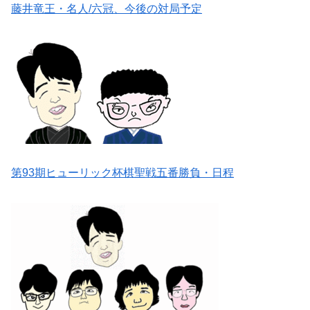
藤井竜王・名人/六冠、今後の対局予定
第93期ヒューリック杯棋聖戦五番勝負・日程