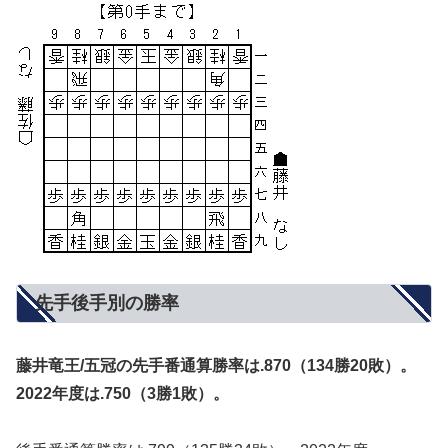
先手後手別の勝率
藤井竜王/五冠の先手番通算勝率は.870（134勝20敗）。
2022年度は.750（3勝1敗）。