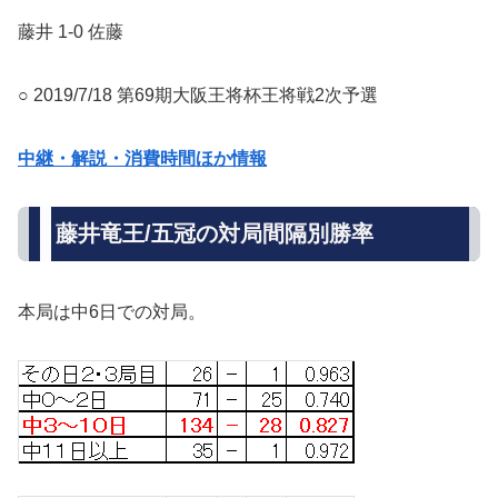
藤井 1-0 佐藤
○ 2019/7/18 第69期大阪王将杯王将戦2次予選
中継・解説・消費時間ほか情報
藤井竜王/五冠の対局間隔別勝率
本局は中6日での対局。