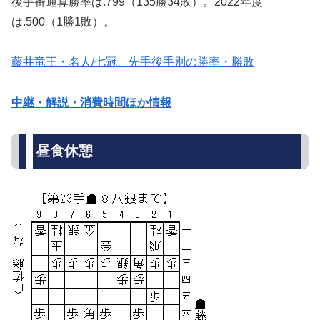
後手番通算勝率は.799（135勝34敗）。2022年度
は.500（1勝1敗）。
藤井竜王・名人/七冠、先手後手別の勝率・勝敗
中継・解説・消費時間ほか情報
昼食休憩