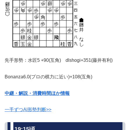
先手形勢：水匠5 +90(互角) dlshogi+351(藤井有利)
Bonanza6.0(プロの棋力に近い)+108(互角)
中継・解説・消費時間ほか情報
一手ずつAI形勢判断>>
19:15頃