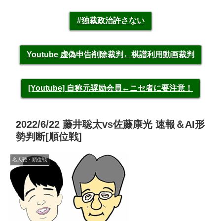
#独裁政治許さない
Youtube 虚偽申告削除裁判←棋譜利用動画裁判
[Youtube] 自称元奨励会員←ニセ者に要注意！
2022/6/22 藤井聡太vs佐藤康光 速報＆AI形
勢判断[順位戦]
名人戦・順位戦