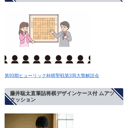
第93期ヒューリック杯棋聖戦第3局大盤解説会
藤井聡太直筆詰将棋デザインケース付 ムアツ
クッション