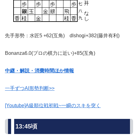
先手形勢：水匠5 +62(互角) dlshogi+382(藤井有利)
Bonanza6.0(プロの棋力に近い)+85(互角)
中継・解説・消費時間ほか情報
一手ずつAI形勢判断>>
[Youtube]A級順位戦初戦~一瞬のスキを突く
13:45頃