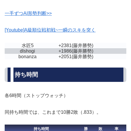
一手ずつAI形勢判断>>
[Youtube]A級順位戦初戦~一瞬のスキを突く
水匠5
+2381
(藤井勝勢)
dlshogi
+1986
(藤井勝勢)
bonanza
+2051
(藤井勝勢)
持ち時間
各6時間（ストップウォッチ）
同持ち時間では、これまで10勝2敗（.833）。
持ち時間
勝
敗
率