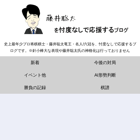
史上最年少プロ将棋棋士・藤井聡太竜王・名人/六冠を、忖度なしで応援するブ
ログです。※針小棒大な表現や藤井聡太氏の神格化は行っておりません
新着
今後の対局
イベント他
AI形勢判断
勝負の記録
棋譜