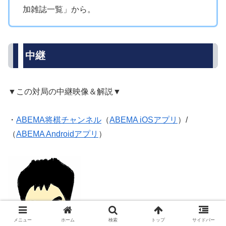
加雑誌一覧」から。
中継
▼この対局の中継映像＆解説▼
・
ABEMA将棋チャンネル
（
ABEMA iOSアプリ
）/
（
ABEMA Androidアプリ
）
メニュー
ホーム
検索
トップ
サイドバー