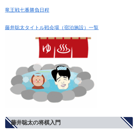
竜王戦七番勝負日程
藤井聡太タイトル戦会場（宿泊施設）一覧
藤井聡太の将棋入門