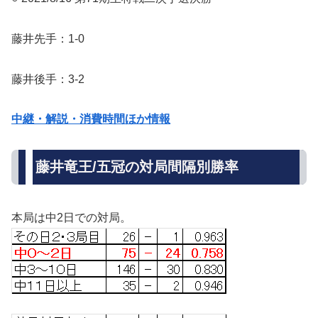
藤井先手：1-0
藤井後手：3-2
中継・解説・消費時間ほか情報
藤井竜王/五冠の対局間隔別勝率
本局は中2日での対局。