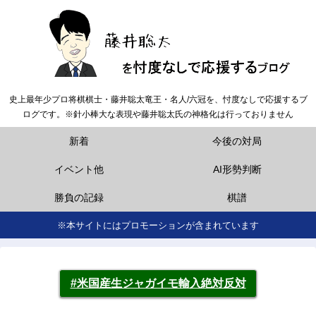
史上最年少プロ将棋棋士・藤井聡太竜王・名人/六冠を、忖度なしで応援するブ
ログです。※針小棒大な表現や藤井聡太氏の神格化は行っておりません
新着
今後の対局
イベント他
AI形勢判断
勝負の記録
棋譜
※本サイトにはプロモーションが含まれています
#米国産生ジャガイモ輸入絶対反対