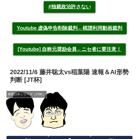
#独裁政治許さない
Youtube 虚偽申告削除裁判←棋譜利用動画裁判
[Youtube] 自称元奨励会員←ニセ者に要注意！
2022/11/6 藤井聡太vs稲葉陽 速報＆AI形勢
判断 [JT杯]
将棋日本シリーズ（JT杯）