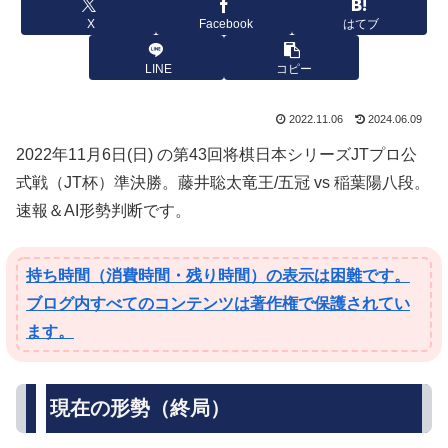
X
Facebook
はてブ
LINE
コピー
2022.11.06
2024.06.09
2022年11月6日(日) の第43回将棋日本シリーズJTプロ公
式戦（JT杯）準決勝。藤井聡太竜王/五冠 vs 稲葉陽八段。
速報＆AI形勢判断です。
持ち時間（消費時間・残り時間）の表示は困難です。
ブログ内すべてのコンテンツは著作権で保護されてい
ます。
現在の形勢（終局）