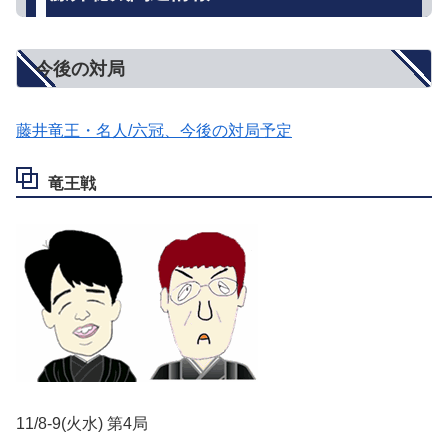
今後の対局
藤井竜王・名人/六冠、今後の対局予定
竜王戦
11/8-9(火水) 第4局