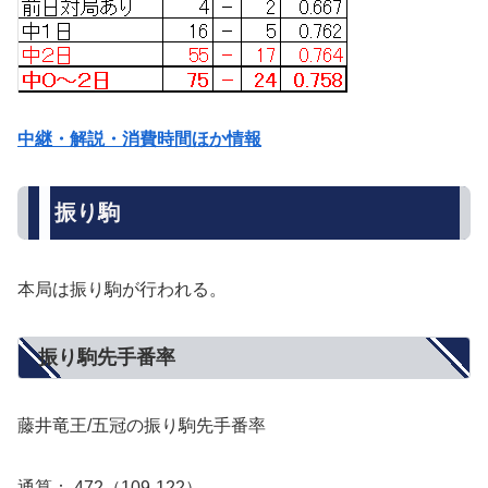
中継・解説・消費時間ほか情報
振り駒
本局は振り駒が行われる。
振り駒先手番率
藤井竜王/五冠の振り駒先手番率
通算：.472（109-122）。