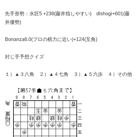
先手形勢：水匠5 +238(藤井指しやすい) dlshogi+601(藤
井優勢)
Bonanza6.0(プロの棋力に近い)+124(互角)
封じ手予想クイズ
１）▲３八角 ２）▲４七角 ３）▲５六歩 ４）その他