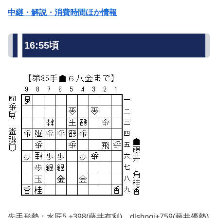
中継・解説・消費時間ほか情報
16:55頃
先手形勢：水匠5 +398(藤井有利) dlshogi+759(藤井優勢)