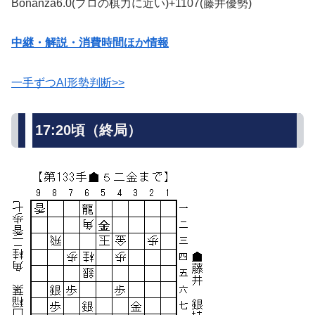
Bonanza6.0(プロの棋力に近い)+1107(藤井優勢)
中継・解説・消費時間ほか情報
一手ずつAI形勢判断>>
17:20頃（終局）