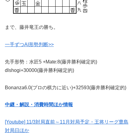
まで、藤井竜王の勝ち。
一手ずつAI形勢判断>>
先手形勢：水匠5 +Mate:8(藤井勝利確定的)
dlshogi+30000(藤井勝利確定的)
Bonanza6.0(プロの棋力に近い)+32593(藤井勝利確定的)
中継・解説・消費時間ほか情報
[Youtube] 11/3対局直前～11月対局予定・王将リーグ豊島
対局日ほか