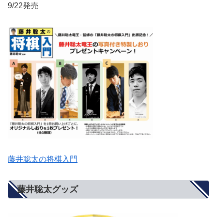
9/22発売
藤井聡太の将棋入門
藤井聡太グッズ