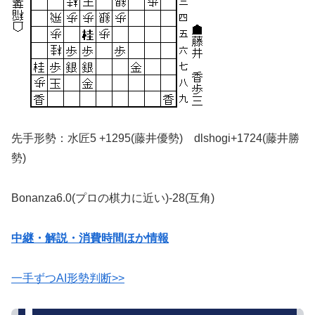
先手形勢：水匠5 +1295(藤井優勢) dlshogi+1724(藤井勝
勢)
Bonanza6.0(プロの棋力に近い)-28(互角)
中継・解説・消費時間ほか情報
一手ずつAI形勢判断>>