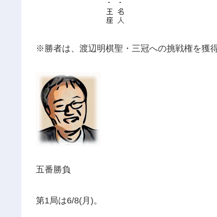
※勝者は、渡辺明棋聖・三冠への挑戦権を獲
五番勝負
第1局は6/8(月)。