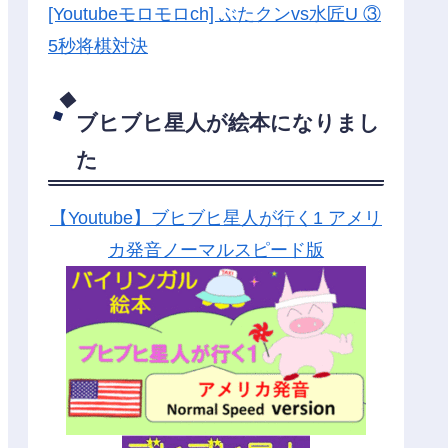
[Youtubeモロモロch] ぶたクンvs水匠U ③
5
秒将棋対決
ブヒブヒ星人が絵本になりまし
た
【Youtube】ブヒブヒ星人が行く1 アメリ
カ発音ノーマルスピード版