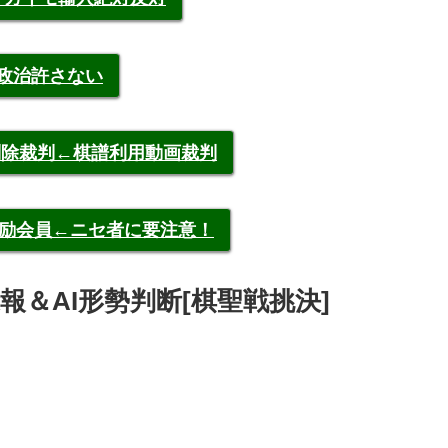
裁政治許さない
申告削除裁判←棋譜利用動画裁判
称元奨励会員←ニセ者に要注意！
 速報＆AI形勢判断[棋聖戦挑決]