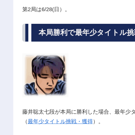
第2局は6/28(日）。
本局勝利で最年少タイトル挑
藤井聡太七段が本局に勝利した場合、最年少タ
（
最年少タイトル挑戦・獲得
）。