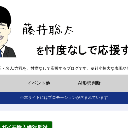
王・名人/六冠を、忖度なしで応援するブログです。※針小棒大な表現や
イベント他
AI形勢判断
※本サイトにはプロモーションが含まれています
ャガイモ輸入絶対反対