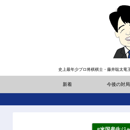
史上最年少プロ将棋棋士・藤井聡太竜
新着
今後の対局
#米国産生ジ