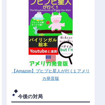
【Amazon】ブヒブヒ星人が行く1 アメリ
カ発音版
今後の対局