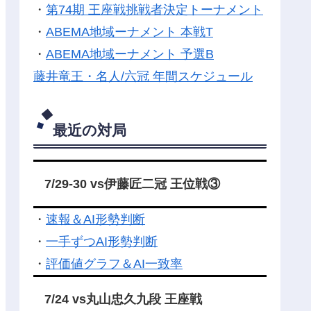
・
第74期 王座戦挑戦者決定トーナメント
・
ABEMA地域ーナメント 本戦T
・
ABEMA地域ーナメント 予選B
藤井竜王・名人/六冠 年間スケジュール
最近の対局
7/29-30 vs伊藤匠二冠 王位戦③
・
速報＆AI形勢判断
・
一手ずつAI形勢判断
・
評価値グラフ＆AI一致率
7/24 vs丸山忠久九段 王座戦