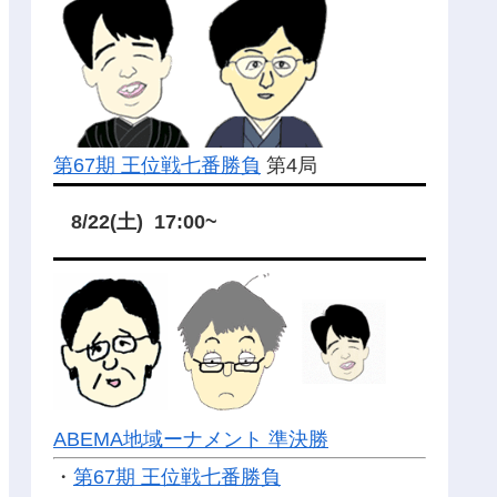
第67期 王位戦七番勝負
第4局
8/22(土) 17:00~
ABEMA地域ーナメント 準決勝
・
第67期 王位戦七番勝負