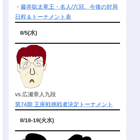
・
藤井聡太竜王・名人/六冠、今後の対局
日程＆トーナメント表
8/5(水)
vs.広瀬章人九段
第74期 王座戦挑戦者決定トーナメント
8/18-19(火水)