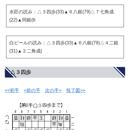
水匠の読み：△３四歩(33)▲６八銀(79)△７七角成
(22)▲同銀(6
白ビールの読み：△３四歩(33)▲６八銀(79)△４二銀
(31)▲２二角成(
△３四歩
<<初手
<前の手
次の手>
投了図>>