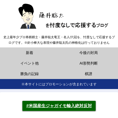
史上最年少プロ将棋棋士・藤井聡太竜王・名人/六冠を、忖度なしで応援するブ
ログです。※針小棒大な表現や藤井聡太氏の神格化は行っておりません
新着
今後の対局
イベント他
AI形勢判断
勝負の記録
棋譜
※本サイトにはプロモーションが含まれています
#米国産生ジャガイモ輸入絶対反対