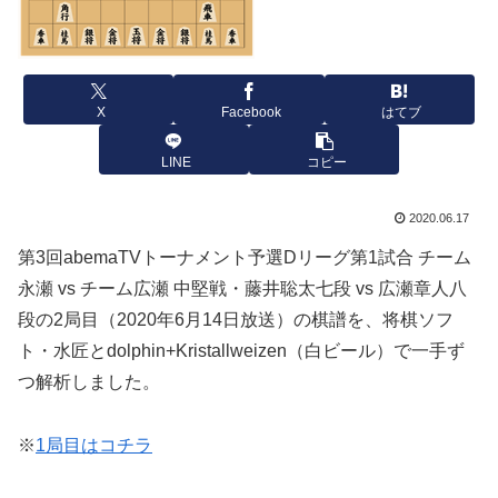
X
Facebook
はてブ
LINE
コピー
2020.06.17
第3回abemaTVトーナメント予選Dリーグ第1試合 チーム
永瀬 vs チーム広瀬 中堅戦・藤井聡太七段 vs 広瀬章人八
段の2局目（2020年6月14日放送）の棋譜を、将棋ソフ
ト・水匠とdolphin+Kristallweizen（白ビール）で一手ず
つ解析しました。
※
1局目はコチラ