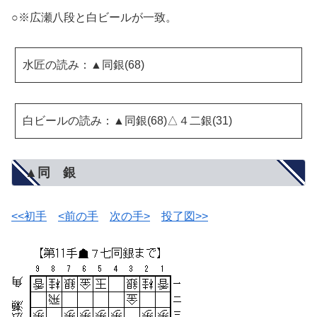
○※広瀬八段と白ビールが一致。
水匠の読み：▲同銀(68)
白ビールの読み：▲同銀(68)△４二銀(31)
▲同 銀
<<初手
<前の手
次の手>
投了図>>