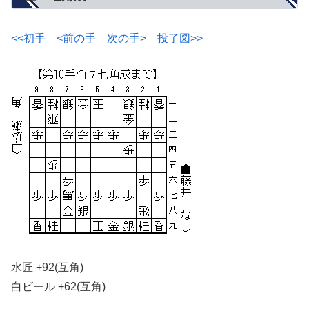
<<初手
<前の手
次の手>
投了図>>
水匠 +92(互角)
白ビール +62(互角)