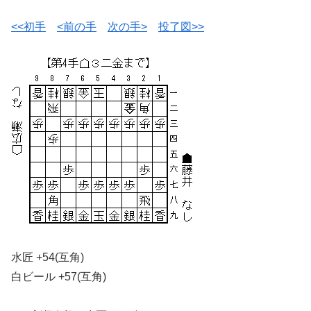
<<初手
<前の手
次の手>
投了図>>
水匠 +54(互角)
白ビール +57(互角)