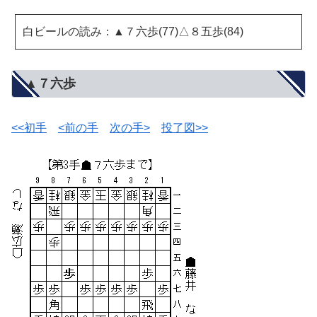
白ビールの読み：▲７六歩(77)△８五歩(84)
▲７六歩
<<初手
<前の手
次の手>
投了図>>