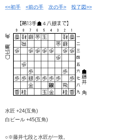
<<初手
<前の手
次の手>
投了図>>
水匠 +24(互角)
白ビール +45(互角)
○※藤井七段と水匠が一致。