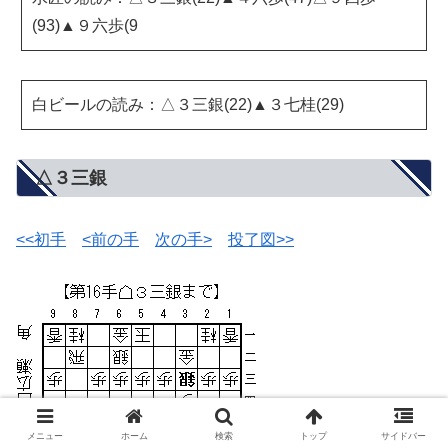
(93)▲９六歩(9
白ビールの読み：△３三銀(22)▲３七桂(29)
△３三銀
<<初手
<前の手
次の手>
投了図>>
メニュー
ホーム
検索
トップ
サイドバー