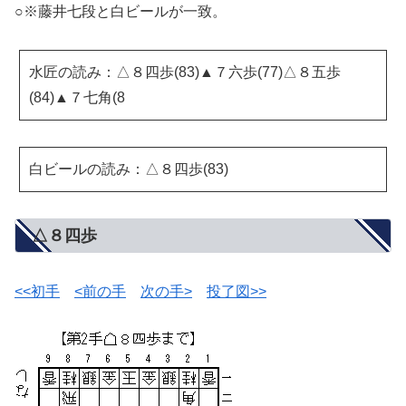
○※藤井七段と白ビールが一致。
水匠の読み：△８四歩(83)▲７六歩(77)△８五歩
(84)▲７七角(8
白ビールの読み：△８四歩(83)
△８四歩
<<初手
<前の手
次の手>
投了図>>