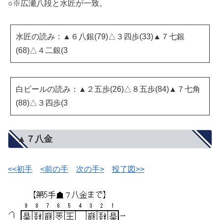
○※広瀬八段と水匠が一致。
水匠の読み：▲６八銀(79)△３四歩(33)▲７七銀
(68)△４二銀(3
白ビールの読み：▲２五歩(26)△８五歩(84)▲７七角
(88)△３四歩(3
▲７八金
<<初手
<前の手
次の手>
投了図>>