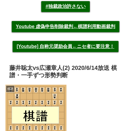
#独裁政治許さない
Youtube 虚偽申告削除裁判←棋譜利用動画裁判
[Youtube] 自称元奨励会員←ニセ者に要注意！
藤井聡太vs広瀬章人(2) 2020/6/14放送 棋
譜・一手ずつ形勢判断
棋譜