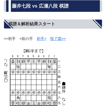
藤井七段 vs 広瀬八段 棋譜
棋譜＆解析結果スタート
<<初手 <前の手
初手>
投了図>>