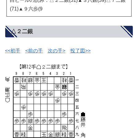
白ビールの読み：△２二銀(31)▲３八銀(39)△７二銀
(71)▲９六歩(9
△２二銀
<<初手
<前の手
次の手>
投了図>>