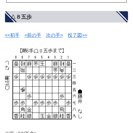
△８五歩
<<初手
<前の手
次の手>
投了図>>