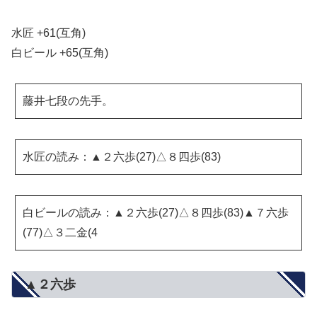
水匠 +61(互角)
白ビール +65(互角)
藤井七段の先手。
水匠の読み：▲２六歩(27)△８四歩(83)
白ビールの読み：▲２六歩(27)△８四歩(83)▲７六歩
(77)△３二金(4
▲２六歩