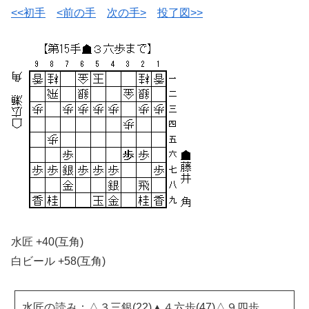
<<初手
<前の手
次の手>
投了図>>
水匠 +40(互角)
白ビール +58(互角)
水匠の読み：△３三銀(22)▲４六歩(47)△９四歩