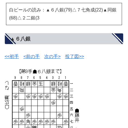
白ビールの読み：▲６八銀(79)△７七角成(22)▲同銀
(68)△２二銀(3
▲６八銀
<<初手
<前の手
次の手>
投了図>>