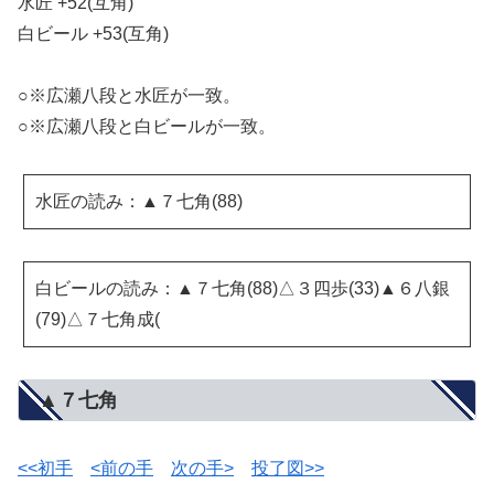
水匠 +52(互角)
白ビール +53(互角)
○※広瀬八段と水匠が一致。
○※広瀬八段と白ビールが一致。
水匠の読み：▲７七角(88)
白ビールの読み：▲７七角(88)△３四歩(33)▲６八銀
(79)△７七角成(
▲７七角
<<初手
<前の手
次の手>
投了図>>