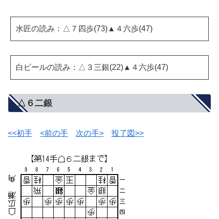
水匠の読み：△７四歩(73)▲４六歩(47)
白ビールの読み：△３三銀(22)▲４六歩(47)
△６二銀
<<初手
<前の手
次の手>
投了図>>