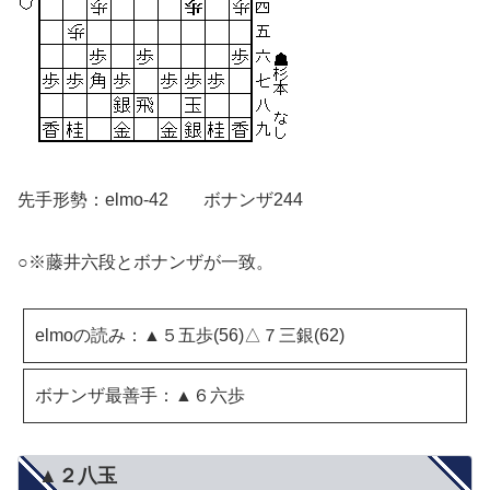
先手形勢：elmo-42 ボナンザ244
○※藤井六段とボナンザが一致。
elmoの読み：▲５五歩(56)△７三銀(62)
ボナンザ最善手：▲６六歩
▲２八玉