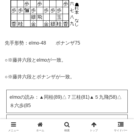
先手形勢：elmo-48 ボナンザ75
○※藤井六段とelmoが一致。
○※藤井六段とボナンザが一致。
elmoの読み：▲同桂(89)△７三桂(81)▲５九飛(58)△
８六歩(85
ボナンザ最善手：▲７七桂
メニュー
ホーム
検索
トップ
サイドバー