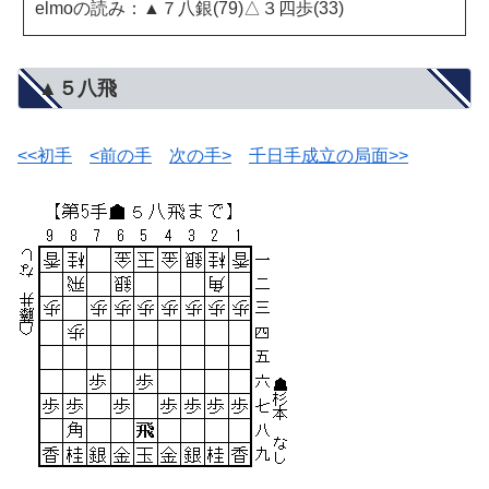
elmoの読み：▲７八銀(79)△３四歩(33)
▲５八飛
<<初手
<前の手
次の手>
千日手成立の局面>>