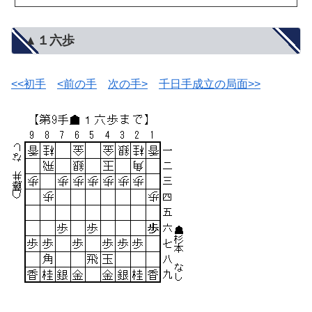
▲１六歩
<<初手
<前の手
次の手>
千日手成立の局面>>