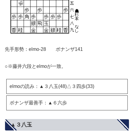
先手形勢：elmo-28 ボナンザ141
○※藤井六段とelmoが一致。
elmoの読み：▲３八玉(48)△３四歩(33)
ボナンザ最善手：▲６六歩
▲３八玉