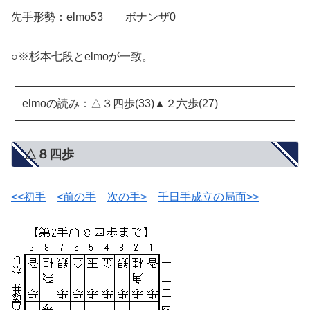
先手形勢：elmo53 ボナンザ0
○※杉本七段とelmoが一致。
elmoの読み：△３四歩(33)▲２六歩(27)
△８四歩
<<初手
<前の手
次の手>
千日手成立の局面>>