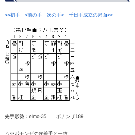
<<初手
<前の手
次の手>
千日手成立の局面>>
先手形勢：elmo-35 ボナンザ189
△※ボナンザの次善手と一致。