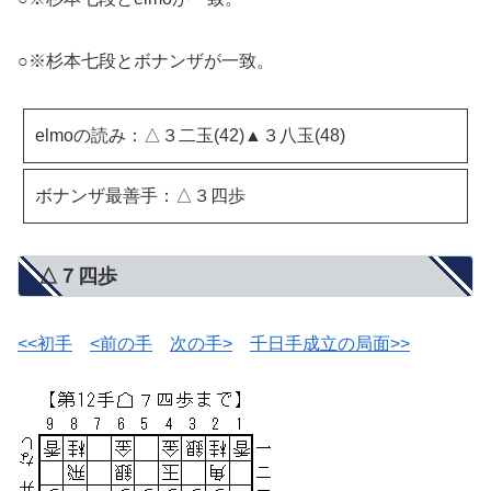
○※杉本七段とボナンザが一致。
elmoの読み：△３二玉(42)▲３八玉(48)
ボナンザ最善手：△３四歩
△７四歩
<<初手
<前の手
次の手>
千日手成立の局面>>