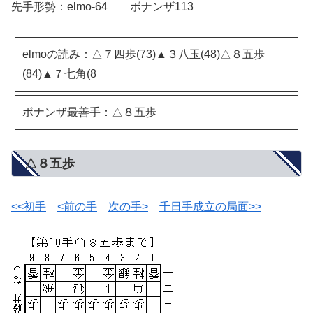
先手形勢：elmo-64 ボナンザ113
elmoの読み：△７四歩(73)▲３八玉(48)△８五歩
(84)▲７七角(8
ボナンザ最善手：△８五歩
△８五歩
<<初手
<前の手
次の手>
千日手成立の局面>>