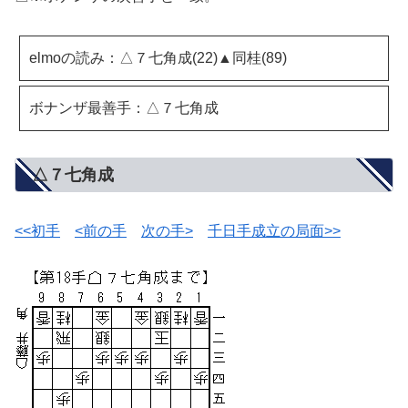
elmoの読み：△７七角成(22)▲同桂(89)
ボナンザ最善手：△７七角成
△７七角成
<<初手
<前の手
次の手>
千日手成立の局面>>