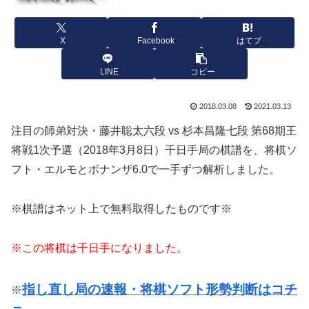
X
Facebook
はてブ
LINE
コピー
2018.03.08
2021.03.13
注目の師弟対決・藤井聡太六段 vs 杉本昌隆七段 第68期王
将戦1次予選（2018年3月8日）千日手局の棋譜を、将棋ソ
フト・エルモとボナンザ6.0で一手ずつ解析しました。
※棋譜はネット上で無料取得したものです※
※この将棋は千日手になりました。
指し直し局の速報・将棋ソフト形勢判断はコチ
※