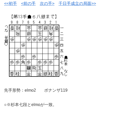
<<初手
<前の手
次の手>
千日手成立の局面>>
先手形勢：elmo2 ボナンザ119
○※杉本七段とelmoが一致。