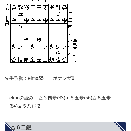
先手形勢：elmo55 ボナンザ0
elmoの読み：△３四歩(33)▲５五歩(56)△８五歩
(84)▲５八飛(2
△６二銀