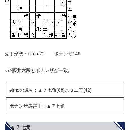
先手形勢：elmo-72 ボナンザ146
○※藤井六段とボナンザが一致。
elmoの読み：▲７七角(88)△３二玉(42)
ボナンザ最善手：▲７七角
▲７七角