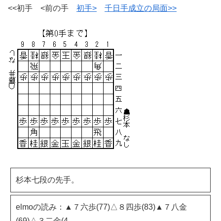
<<初手 <前の手
初手>
千日手成立の局面>>
杉本七段の先手。
elmoの読み：▲７六歩(77)△８四歩(83)▲７八金
(69)△３二金(4