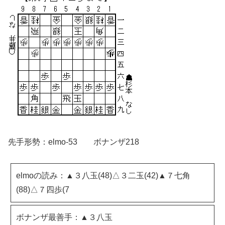
先手形勢：elmo-53 ボナンザ218
elmoの読み：▲３八玉(48)△３二玉(42)▲７七角
(88)△７四歩(7
ボナンザ最善手：▲３八玉