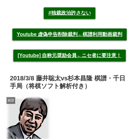
#独裁政治許さない
Youtube 虚偽申告削除裁判←棋譜利用動画裁判
[Youtube] 自称元奨励会員←ニセ者に要注意！
2018/3/8 藤井聡太vs杉本昌隆 棋譜・千日
手局（将棋ソフト解析付き）
棋譜