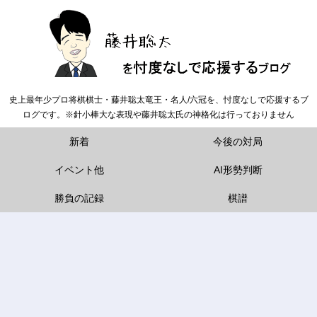
史上最年少プロ将棋棋士・藤井聡太竜王・名人/六冠を、忖度なしで応援するブ
ログです。※針小棒大な表現や藤井聡太氏の神格化は行っておりません
新着
今後の対局
イベント他
AI形勢判断
勝負の記録
棋譜