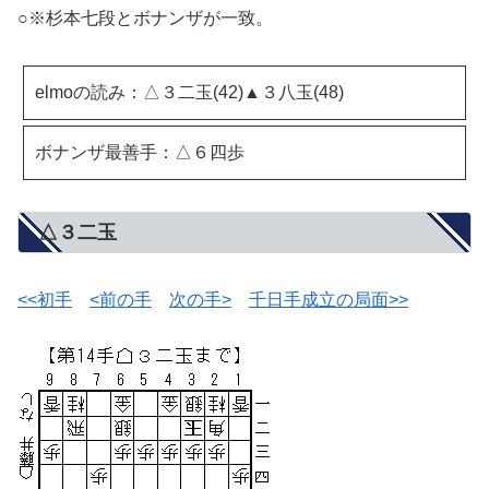
○※杉本七段とボナンザが一致。
elmoの読み：△３二玉(42)▲３八玉(48)
ボナンザ最善手：△６四歩
△３二玉
<<初手
<前の手
次の手>
千日手成立の局面>>