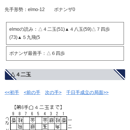
先手形勢：elmo-12 ボナンザ0
elmoの読み：△４二玉(51)▲４八玉(59)△７四歩
(73)▲５九飛(5
ボナンザ最善手：△６四歩
△４二玉
<<初手
<前の手
次の手>
千日手成立の局面>>