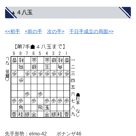
▲４八玉
<<初手
<前の手
次の手>
千日手成立の局面>>
先手形勢：elmo-42 ボナンザ46