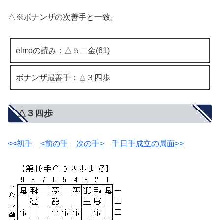
△※ボナンザの次善手と一致。
elmoの読み：△５二金(61)
ボナンザ最善手：△３四歩
△３四歩
<<初手
<前の手
次の手>
千日手成立の局面>>