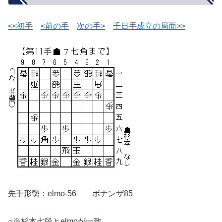
<<初手
<前の手
次の手>
千日手成立の局面>>
先手形勢：elmo-56 ボナンザ85
○※杉本七段とelmoが一致。