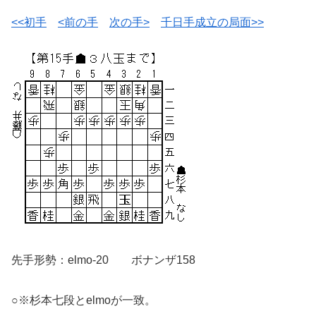
<<初手
<前の手
次の手>
千日手成立の局面>>
先手形勢：elmo-20 ボナンザ158
○※杉本七段とelmoが一致。