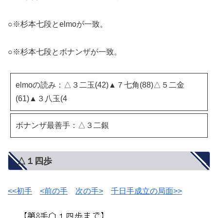
○※杉本七段とelmoが一致。
○※杉本七段とボナンザが一致。
elmoの読み：△３二玉(42)▲７七角(88)△５二金
(61)▲３八玉(4
ボナンザ最善手：△３二銀
△１四歩
<<初手
<前の手
次の手>
千日手成立の局面>>