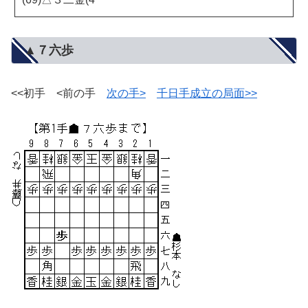
▲７六歩
<<初手 <前の手
次の手>
千日手成立の局面>>