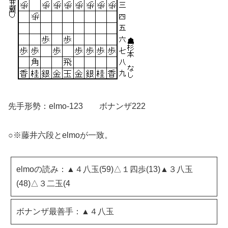
先手形勢：elmo-123 ボナンザ222
○※藤井六段とelmoが一致。
elmoの読み：▲４八玉(59)△１四歩(13)▲３八玉
(48)△３二玉(4
ボナンザ最善手：▲４八玉