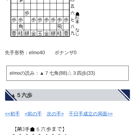
先手形勢：elmo40 ボナンザ0
elmoの読み：▲７七角(88)△３四歩(33)
▲５六歩
<<初手
<前の手
次の手>
千日手成立の局面>>