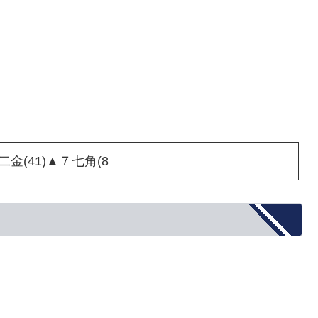
二金(41)▲７七角(8