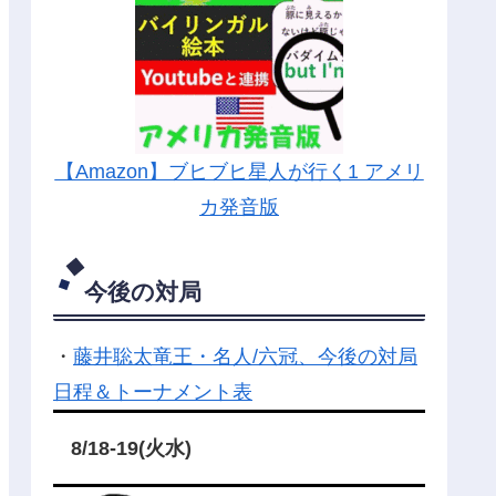
【Amazon】ブヒブヒ星人が行く1 アメリ
カ発音版
今後の対局
・
藤井聡太竜王・名人/六冠、今後の対局
日程＆トーナメント表
8/18-19(火水)