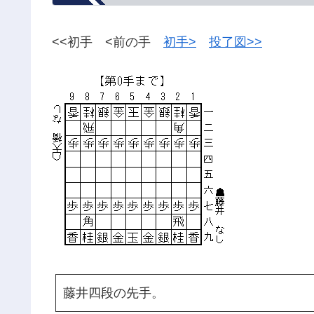
<<初手 <前の手
初手>
投了図>>
藤井四段の先手。