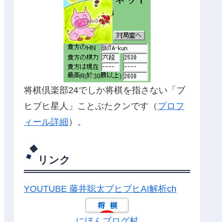
将棋倶楽部24でしか将棋を指さない「ブ
ヒブヒ星人」ことぶたクンです（
プロフ
ィール詳細
）。
リンク
YOUTUBE 藤井聡太ブヒブヒAI解析ch
にほんブログ村