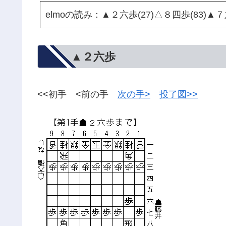
elmoの読み：▲２六歩(27)△８四歩(83)▲７
▲２六歩
<<初手 <前の手
次の手>
投了図>>