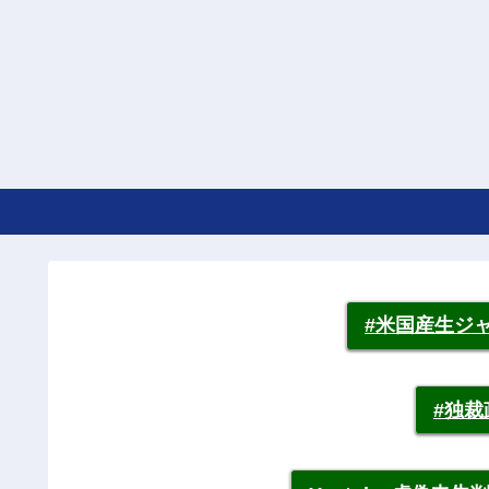
#米国産生ジ
#独