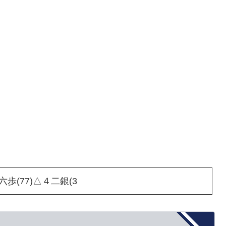
六歩(77)△４二銀(3