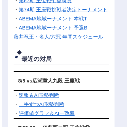
・
第67期 王位戦七番勝負
・
第74期 王座戦挑戦者決定トーナメント
・
ABEMA地域ーナメント 本戦T
・
ABEMA地域ーナメント 予選B
藤井竜王・名人/六冠 年間スケジュール
最近の対局
8/5 vs広瀬章人九段 王座戦
・
速報＆AI形勢判断
・
一手ずつAI形勢判断
・
評価値グラフ＆AI一致率