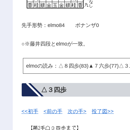
先手形勢：elmo84 ボナンザ0
○※藤井四段とelmoが一致。
elmoの読み：△８四歩(83)▲７六歩(77)△３
△３四歩
<<初手
<前の手
次の手>
投了図>>