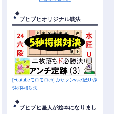
ブヒブヒオリジナル戦法
[Youtubeモロモロch] ぶたクンvs水匠U ③
5
秒将棋対決
ブヒブヒ星人が絵本になりまし