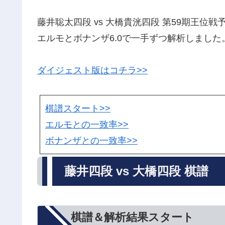
藤井聡太四段 vs 大橋貴洸四段 第59期王位
エルモとボナンザ6.0で一手ずつ解析しました
ダイジェスト版はコチラ>>
棋譜スタート>>
エルモとの一致率>>
ボナンザとの一致率>>
藤井四段 vs 大橋四段 棋譜
棋譜＆解析結果スタート