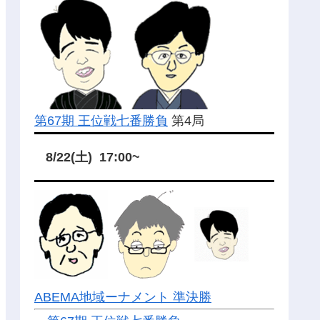
第67期 王位戦七番勝負
第4局
8/22(土) 17:00~
ABEMA地域ーナメント 準決勝