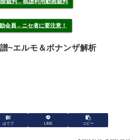
申告削除裁判←棋譜利用動画裁判
称元奨励会員←ニセ者に要注意！
洸 棋譜~エルモ＆ボナンザ解析
はてブ
LINE
コピー