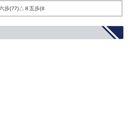
六歩(77)△８五歩(8