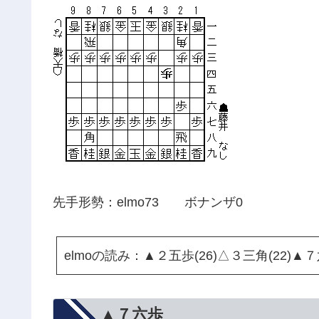
先手形勢：elmo73 ボナンザ0
elmoの読み：▲２五歩(26)△３三角(22)▲７
▲７六歩