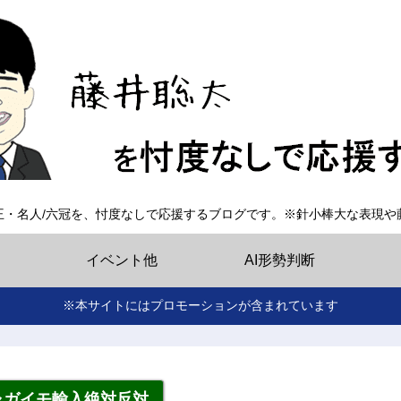
王・名人/六冠を、忖度なしで応援するブログです。※針小棒大な表現や
イベント他
AI形勢判断
※本サイトにはプロモーションが含まれています
ャガイモ輸入絶対反対