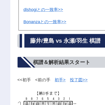
dlshogiとの一致率>>
Bonanzaとの一致率>>
藤井/豊島 vs 永瀬/羽生 棋譜
棋譜＆解析結果スタート
<<初手 <前の手
初手>
投了図>>