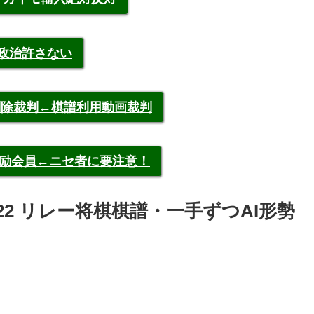
裁政治許さない
申告削除裁判←棋譜利用動画裁判
称元奨励会員←ニセ者に要注意！
022 リレー将棋棋譜・一手ずつAI形勢