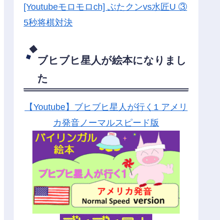
[Youtubeモロモロch] ぶたクンvs水匠U ③
5
秒将棋対決
ブヒブヒ星人が絵本になりまし
た
【Youtube】ブヒブヒ星人が行く1 アメリ
カ発音ノーマルスピード版