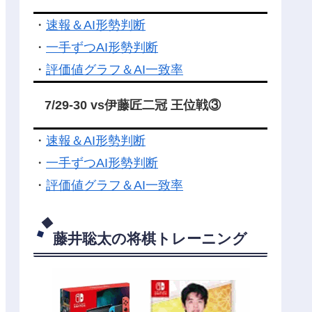
・
速報＆AI形勢判断
・
一手ずつAI形勢判断
・
評価値グラフ＆AI一致率
7/29-30 vs伊藤匠二冠 王位戦③
・
速報＆AI形勢判断
・
一手ずつAI形勢判断
・
評価値グラフ＆AI一致率
藤井聡太の将棋トレーニング