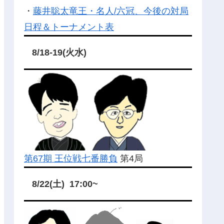
・
藤井聡太竜王・名人/六冠、今後の対局
日程＆トーナメント表
8/18-19(火水)
第67期 王位戦七番勝負
第4局
8/22(土) 17:00~