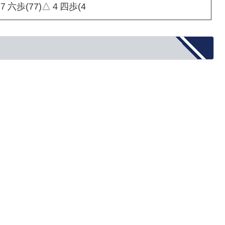
▲７六歩(77)△４四歩(4