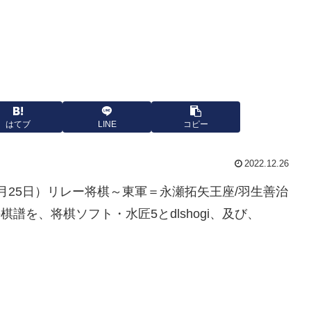
はてブ
LINE
コピー
2022.12.26
年12月25日）リレー将棋～東軍＝永瀬拓矢王座/羽生善治
棋譜を、将棋ソフト・水匠5とdlshogi、及び、