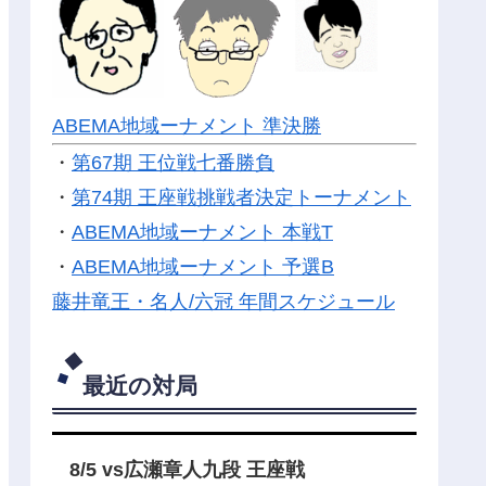
ABEMA地域ーナメント 準決勝
・
第67期 王位戦七番勝負
・
第74期 王座戦挑戦者決定トーナメント
・
ABEMA地域ーナメント 本戦T
・
ABEMA地域ーナメント 予選B
藤井竜王・名人/六冠 年間スケジュール
最近の対局
8/5 vs広瀬章人九段 王座戦