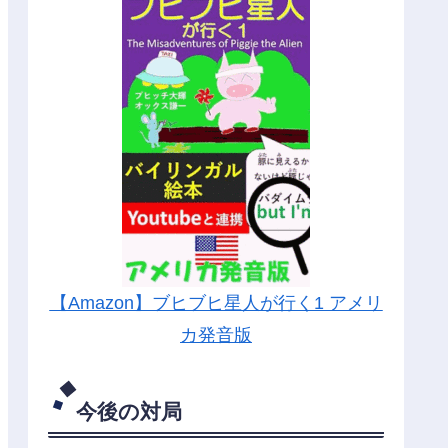
【Amazon】ブヒブヒ星人が行く1 アメリ
カ発音版
今後の対局