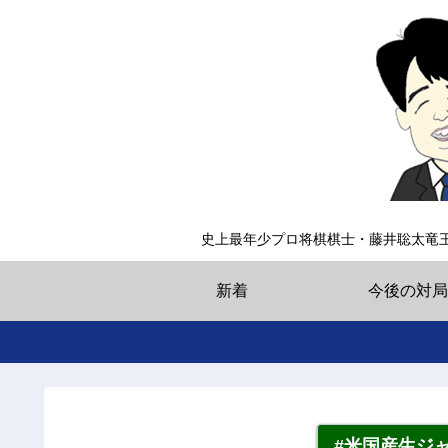
史上最年少プロ将棋棋士・藤井聡太竜
新着
今後の対局
#米国産生ジ