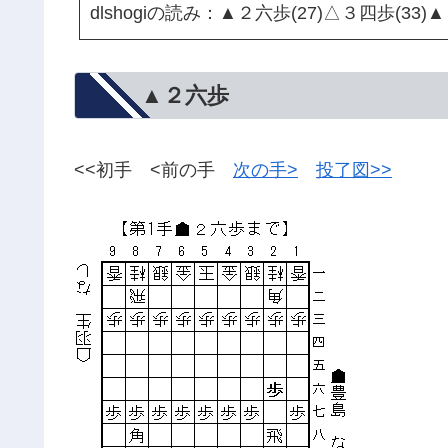
dlshogiの読み：▲２六歩(27)△３四歩(33)
▲２六歩
<<初手 <前の手
次の手>
投了図>>