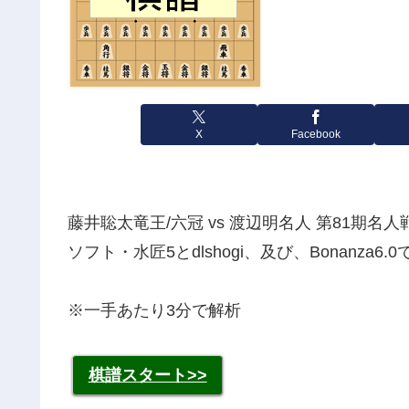
X
Facebook
藤井聡太竜王/六冠 vs 渡辺明名人 第81期名人
ソフト・水匠5とdlshogi、及び、Bonanza
※一手あたり3分で解析
棋譜スタート>>