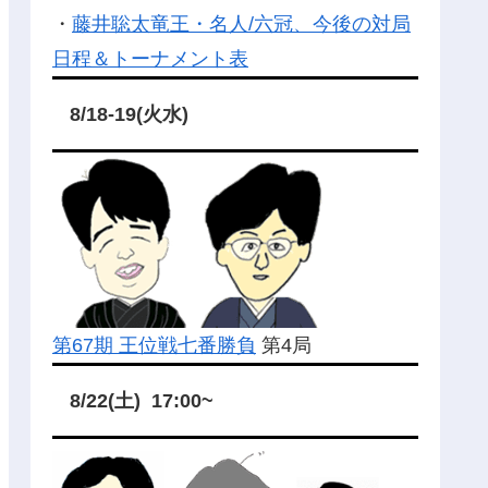
・
藤井聡太竜王・名人/六冠、今後の対局
日程＆トーナメント表
8/18-19(火水)
第67期 王位戦七番勝負
第4局
8/22(土) 17:00~