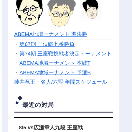
ABEMA地域ーナメント 準決勝
・
第67期 王位戦七番勝負
・
第74期 王座戦挑戦者決定トーナメント
・
ABEMA地域ーナメント 本戦T
・
ABEMA地域ーナメント 予選B
藤井竜王・名人/六冠 年間スケジュール
最近の対局
8/5 vs広瀬章人九段 王座戦