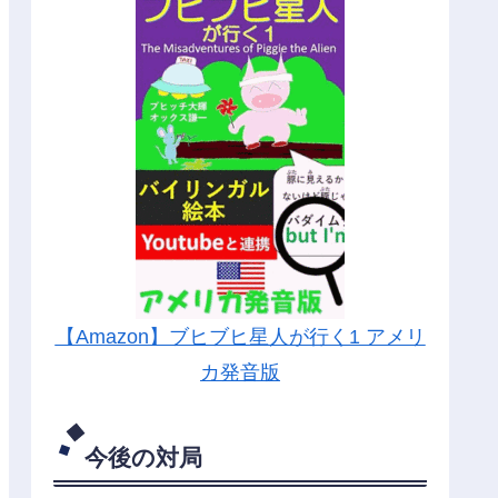
【Amazon】ブヒブヒ星人が行く1 アメリ
カ発音版
今後の対局