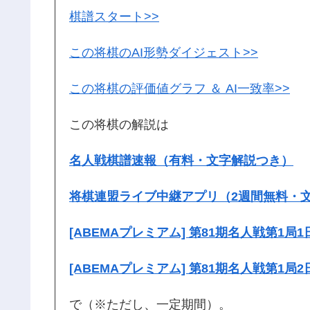
棋譜スタート>>
この将棋のAI形勢ダイジェスト>>
この将棋の評価値グラフ ＆ AI一致率>>
この将棋の解説は
名人戦棋譜速報（有料・文字解説つき）
将棋連盟ライブ中継アプリ（2週間無料・
[ABEMAプレミアム] 第81期名人戦第1局1
[ABEMAプレミアム] 第81期名人戦第1局2
で（※ただし、一定期間）。