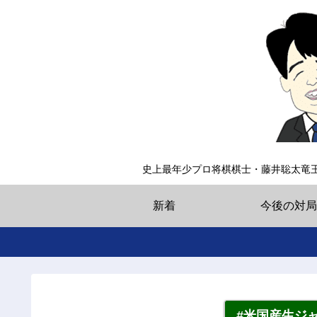
史上最年少プロ将棋棋士・藤井聡太竜
新着
今後の対局
#米国産生ジ