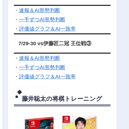
・
速報＆AI形勢判断
・
一手ずつAI形勢判断
・
評価値グラフ＆AI一致率
7/29-30 vs伊藤匠二冠 王位戦③
・
速報＆AI形勢判断
・
一手ずつAI形勢判断
・
評価値グラフ＆AI一致率
藤井聡太の将棋トレーニング