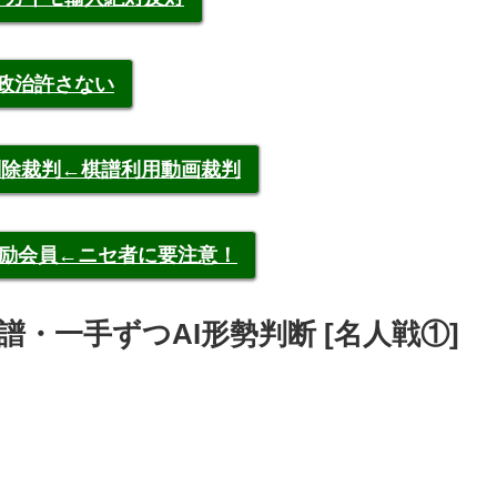
裁政治許さない
申告削除裁判←棋譜利用動画裁判
称元奨励会員←ニセ者に要注意！
明 棋譜・一手ずつAI形勢判断 [名人戦①]