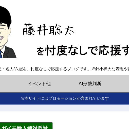
王・名人/六冠を、忖度なしで応援するブログです。※針小棒大な表現や
イベント他
AI形勢判断
※本サイトにはプロモーションが含まれています
ャガイモ輸入絶対反対