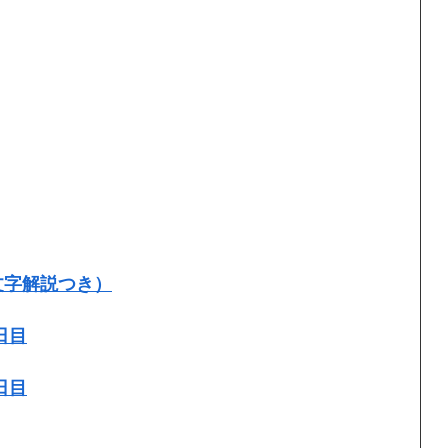
文字解説つき）
日目
日目