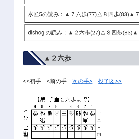
水匠5の読み：▲７六歩(77)△８四歩(83)▲７
dlshogiの読み：▲２六歩(27)△８四歩(83)
▲２六歩
<<初手 <前の手
次の手>
投了図>>