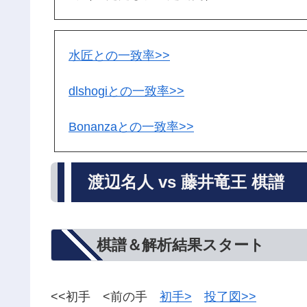
水匠との一致率>>
dlshogiとの一致率>>
Bonanzaとの一致率>>
渡辺名人 vs 藤井竜王 棋譜
棋譜＆解析結果スタート
<<初手 <前の手
初手>
投了図>>