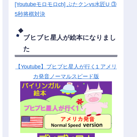
[Youtubeモロモロch] ぶたクンvs水匠U ③
5
秒将棋対決
ブヒブヒ星人が絵本になりまし
た
【Youtube】ブヒブヒ星人が行く1 アメリ
カ発音ノーマルスピード版