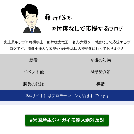
史上最年少プロ将棋棋士・藤井聡太竜王・名人/六冠を、忖度なしで応援するブ
ログです。※針小棒大な表現や藤井聡太氏の神格化は行っておりません
新着
今後の対局
イベント他
AI形勢判断
勝負の記録
棋譜
※本サイトにはプロモーションが含まれています
#米国産生ジャガイモ輸入絶対反対