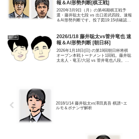
報＆AI形勢判断[棋王戦]
2020年3月9日（月）の第46期棋王戦予
選・藤井聡太七段 vs 出口若武四段。速報
＆AI形勢判断です。投了図19:15頃確認中
継・解説・消費時間ほか情報まで出口四
段の勝ち。先手形勢：白ビール
+mate:8(出口勝利確定的)一手ずつ形勢
2026/1/18 藤井聡太vs菅井竜也 速
朝日杯
判...
報＆AI形勢判断 [朝日杯]
2026年1月18日(日) の第19回朝日杯将棋
オープン本戦トーナメント1回戦。藤井聡
太名人・竜王/六冠 vs 菅井竜也八段。速
報＆AI形勢判断。>>2回戦 藤井vs斎藤慎
現在の形勢（終局）中継・解説・消費時
間ほか情報12:20頃確認まで藤...
2018/1/14 藤井聡太vs澤田真吾 棋譜~エ
ルモ＆ボナンザ解析