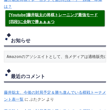
は？
[Youtube]藤井聡太の将棋トレーニング最強モード
[四段]に全駒で勝ぁぁぁつ
お知らせ
Amazonのアソシエイトとして、当メディアは適格販売
最近のコメント
藤井聡太、今後の対局予定＆勝ち進んでいる棋戦トーナメ
ント表一覧
に
ぶたクン
より