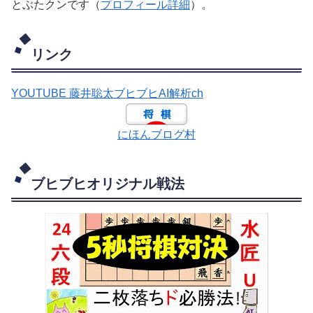
とぶたクンです（
プロフィール詳細
）。
リンク
YOUTUBE 藤井聡太ブヒブヒAI解析ch
にほんブログ村
ブヒブヒオリジナル戦法