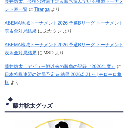
藤井聡太、今後の対局予定＆勝ち進んでいる棋戦トーナメ
ント表一覧
に
Tiranga
より
ABEMA地域トーナメント2026 予選Bリーグ トーナメント
表＆全対局結果
に
ぶたクン
より
ABEMA地域トーナメント2026 予選Bリーグ トーナメント
表＆全対局結果
に
MSD
より
藤井聡太、デビュー戦以来の勝負の記録（2026年度）
に
日本将棋連盟の対局予定 & 結果 2026.5.21～ | モロモロ将
棋
より
藤井聡太グッズ