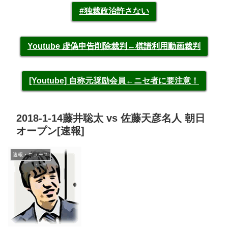
#独裁政治許さない
Youtube 虚偽申告削除裁判←棋譜利用動画裁判
[Youtube] 自称元奨励会員←ニセ者に要注意！
2018-1-14藤井聡太 vs 佐藤天彦名人 朝日
オープン[速報]
速報・ニュース