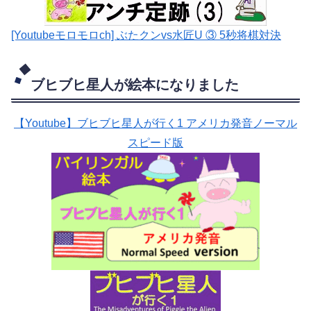
[Youtubeモロモロch] ぶたクンvs水匠U ③ 5
秒将棋対決
ブヒブヒ星人が絵本になりました
【Youtube】ブヒブヒ星人が行く1 アメリカ発音ノーマル
スピード版