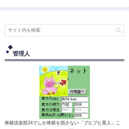
管理人
将棋倶楽部24でしか将棋を指さない「ブヒブヒ星人」こ