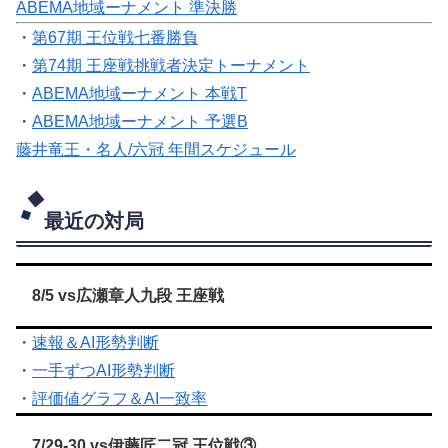
ABEMA地域ーナメント 準決勝
・
第67期 王位戦七番勝負
・
第74期 王座戦挑戦者決定トーナメント
・
ABEMA地域ーナメント 本戦T
・
ABEMA地域ーナメント 予選B
藤井竜王・名人/六冠 年間スケジュール
最近の対局
8/5 vs広瀬章人九段 王座戦
・
速報＆AI形勢判断
・
一手ずつAI形勢判断
・
評価値グラフ＆AI一致率
7/29-30 vs伊藤匠二冠 王位戦③