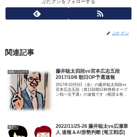
ぶたクンをフォローする
ぶたクン
関連記事
藤井聡太四段vs宮本広志五段
速報・ニュース
2017/10/6 朝日OP予選速報
2017年10月6日（金）の藤井聡太四段vs
宮本広志五段（第11回朝日杯将棋オープ
ン戦一次予選）の速報です（棋譜＆将棋
ソフト解析はコチラ>>）。対ゴキゲン中
飛車藤井四段の先手でスタート。後手番
の宮本五段がゴキゲン中飛車を採用。こ
の戦型の時、...
2022/11/25-26 藤井聡太vs広瀬章
竜王戦
人 速報＆AI形勢判断 [竜王戦⑤]