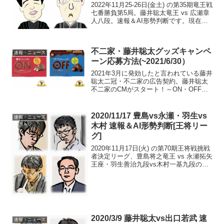
2022年11月25-26日(金土) の第35期竜王戦
七番勝負第5局。藤井聡太竜王 vs 広瀬章
人八段。速報＆AI形勢判断です。現在の
形勢（終局）中継・解説・消費時間ほか
情報 竜王戦第5局 △３五角はやむなし…
2日目展開予想～棋戦情報（王...
不二家・藤井聡太グッズキャンペ
速報・ニュース
ーン応募方法(~2021/6/30）
2021年3月に発効したと言われている藤井
聡太二冠・不二家の広告契約。藤井聡太
不二家のCMがスタート！～ON・OFFチ
ョコ通販（送料無料）3月2日、さっそ
く、藤井聡太オリジナルグッズ等が合計
1,000名に当選するキャンペーンがスター
2020/11/17 豊島vs永瀬・羽生vs
速報・ニュース
トした。...
木村 速報＆AI形勢判断[王将リー
グ]
2020年11月17日(火) の第70期王将戦挑戦
者決定リーグ、豊島将之竜王 vs 永瀬拓矢
王座・羽生善治九段vs木村一基九段の速
報＆AI形勢判断。11/20 藤井vs木村 速報
＆AI形勢判断11/20 永瀬vs広瀬、豊島vs
羽生 AI形勢...
2020/3/9 藤井聡太vs出口若武 速
速報・ニュース