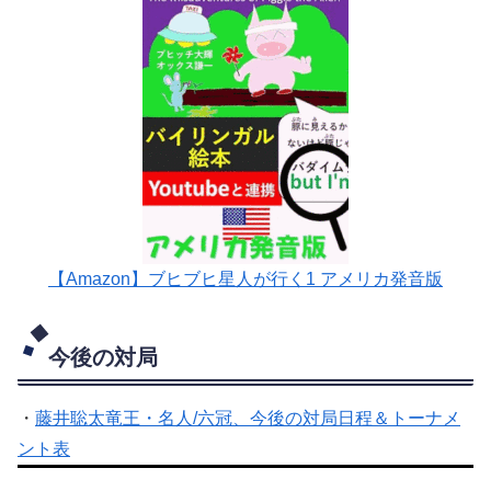
【Amazon】ブヒブヒ星人が行く1 アメリカ発音版
今後の対局
・
藤井聡太竜王・名人/六冠、今後の対局日程＆トーナメ
ント表