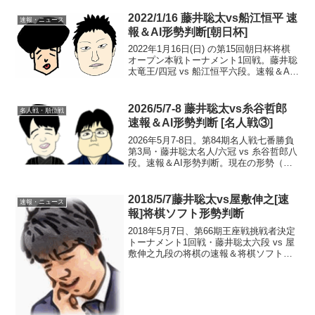
まで、永瀬九段の勝ち（藤井 0...
2022/1/16 藤井聡太vs船江恒平 速
速報・ニュース
報＆AI形勢判断[朝日杯]
2022年1月16日(日) の第15回朝日杯将棋
オープン本戦トーナメント1回戦。藤井聡
太竜王/四冠 vs 船江恒平六段。速報＆AI
形勢判断。現在の形勢（終局）中継・解
説・消費時間ほか情報12:10頃確認まで、
藤井竜王の勝ち一手ずつAI形勢判...
2026/5/7-8 藤井聡太vs糸谷哲郎
名人戦・順位戦
速報＆AI形勢判断 [名人戦③]
2026年5月7-8日。第84期名人戦七番勝負
第3局・藤井聡太名人/六冠 vs 糸谷哲郎八
段。速報＆AI形勢判断。現在の形勢（終
局）中継・解説・消費時間ほか情報18:15
頃確認まで、藤井名人の勝ち（藤井3-0糸
谷）。第4局は、5/16-17...
2018/5/7藤井聡太vs屋敷伸之[速
速報・ニュース
報]将棋ソフト形勢判断
2018年5月7日、第66期王座戦挑戦者決定
トーナメント1回戦・藤井聡太六段 vs 屋
敷伸之九段の将棋の速報＆将棋ソフト形
勢判断です。持ち時間は5時間。10:00対
局開始。投了図まで100手で藤井六段の勝
ち。形勢判断：Apery－4575（...