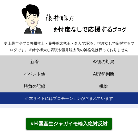
史上最年少プロ将棋棋士・藤井聡太竜王・名人/六冠を、忖度なしで応援するブ
ログです。※針小棒大な表現や藤井聡太氏の神格化は行っておりません
新着
今後の対局
イベント他
AI形勢判断
勝負の記録
棋譜
※本サイトにはプロモーションが含まれています
#米国産生ジャガイモ輸入絶対反対