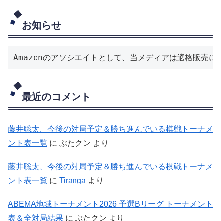
お知らせ
Amazonのアソシエイトとして、当メディアは適格販売
最近のコメント
藤井聡太、今後の対局予定＆勝ち進んでいる棋戦トーナメ
ント表一覧
に
ぶたクン
より
藤井聡太、今後の対局予定＆勝ち進んでいる棋戦トーナメ
ント表一覧
に
Tiranga
より
ABEMA地域トーナメント2026 予選Bリーグ トーナメント
表＆全対局結果
に
ぶたクン
より