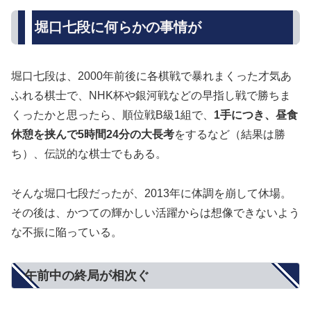
堀口七段に何らかの事情が
堀口七段は、2000年前後に各棋戦で暴れまくった才気あ
ふれる棋士で、NHK杯や銀河戦などの早指し戦で勝ちま
くったかと思ったら、順位戦B級1組で、
1手につき、昼食
休憩を挟んで
5時間24分の大長考
をするなど（結果は勝
ち）、伝説的な棋士でもある。
そんな堀口七段だったが、2013年に体調を崩して休場。
その後は、かつての輝かしい活躍からは想像できないよう
な不振に陥っている。
午前中の終局が相次ぐ