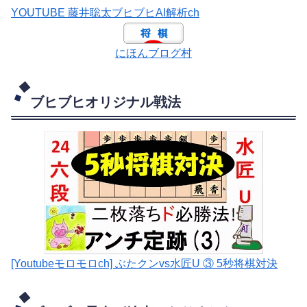
YOUTUBE 藤井聡太ブヒブヒAI解析ch
にほんブログ村
ブヒブヒオリジナル戦法
[Youtubeモロモロch] ぶたクンvs水匠U ③ 5
秒将棋対決