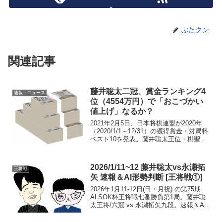
ぶたクン
関連記事
藤井聡太二冠、賞金ランキング4
速報・ニュース
位（4554万円）で「おこづかい
値上げ」なるか？
2021年2月5日、日本将棋連盟が2020年
（2020/1/1～12/31）の獲得賞金・対局料
ベスト10を発表。藤井聡太王位・棋聖
は、4位にランクイン（2019年は9位）。
年間獲得賞金・対局料は
45,540,000（4554万）円だった。参...
2026/1/11~12 藤井聡太vs永瀬拓
王将戦
矢 速報＆AI形勢判断 [王将戦①]
2026年1月11-12日(日・月祝) の第75期
ALSOK杯王将戦七番勝負第1局。藤井聡
太王将/六冠 vs 永瀬拓矢九段。速報＆AI
形勢判断です。現在の形勢（終局）中
継・解説・消費時間ほか情報19:40頃確認