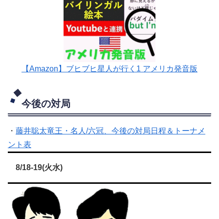
【Amazon】ブヒブヒ星人が行く1 アメリカ発音版
今後の対局
・
藤井聡太竜王・名人/六冠、今後の対局日程＆トーナメ
ント表
8/18-19(火水)