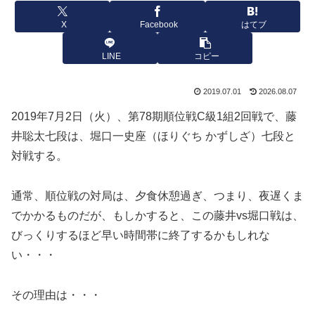
X
Facebook
はてブ
LINE
コピー
2019.07.01
2026.08.07
2019年7月2日（火）、第78期順位戦C級1組2回戦で、藤
井聡太七段は、堀口一史座（ほりぐち かずしざ）七段と
対戦する。
通常、順位戦の対局は、夕食休憩過ぎ、つまり、夜遅くま
でかかるものだが、もしかすると、この藤井vs堀口戦は、
びっくりするほど早い時間帯に終了するかもしれな
い・・・
その理由は・・・