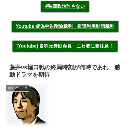
#独裁政治許さない
Youtube 虚偽申告削除裁判←棋譜利用動画裁判
[Youtube] 自称元奨励会員←ニセ者に要注意！
藤井vs堀口戦の終局時刻が何時であれ、感
動ドラマを期待
速報・ニュース