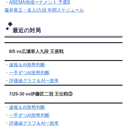
・
ABEMA地域ーナメント 予選B
藤井竜王・名人/六冠 年間スケジュール
最近の対局
8/5 vs広瀬章人九段 王座戦
・
速報＆AI形勢判断
・
一手ずつAI形勢判断
・
評価値グラフ＆AI一致率
7/29-30 vs伊藤匠二冠 王位戦③
・
速報＆AI形勢判断
・
一手ずつAI形勢判断
・
評価値グラフ＆AI一致率