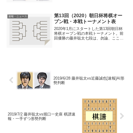
第13回（2020）朝日杯将棋オー
速報・ニュース
プン戦・本戦トーナメント表
2020年1月にスタートした第13回朝日杯
将棋オープン戦の本戦トーナメント。前
回優勝の藤井聡太七段は、勿論、ここ
（本戦）からの参加。地元名古屋会場で
連勝した藤井七段。3年連続で準決勝・決
勝ラウンドに進出。本戦トーナメント表
（チケットは完売）...
2019/6/28 藤井聡太vs近藤誠也[速報]AI形
勢判断
2019/7/2 藤井聡太vs堀口一史座 棋譜速
報・一手ずつ形勢判断