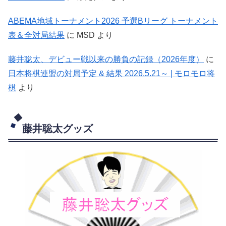
ABEMA地域トーナメント2026 予選Bリーグ トーナメント
表＆全対局結果
に
MSD
より
藤井聡太、デビュー戦以来の勝負の記録（2026年度）
に
日本将棋連盟の対局予定 & 結果 2026.5.21～ | モロモロ将
棋
より
藤井聡太グッズ