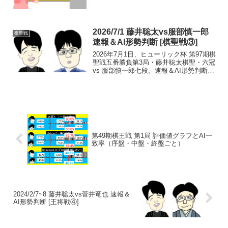
（土）の第4期叡王戦本戦・羽生善治竜王
vs菅井竜也七段というゴールデンカード
が、藤井七段にとっての「公式戦・解説
デビュー...
2026/7/1 藤井聡太vs服部慎一郎
棋聖戦
速報＆AI形勢判断 [棋聖戦③]
2026年7月1日、ヒューリック杯 第97期棋
聖戦五番勝負第3局・藤井聡太棋聖・六冠
vs 服部慎一郎七段。速報＆AI形勢判断。
藤井永世棋聖にタイトル戦初登場の服部
慎一郎七段が挑む。現在の形勢（終局）
中継・解説・消費時間ほか情報17:15頃...
第49期棋王戦 第1局 評価値グラフとAI一
致率（序盤・中盤・終盤ごと）
2024/2/7~8 藤井聡太vs菅井竜也 速報＆
AI形勢判断 [王将戦④]