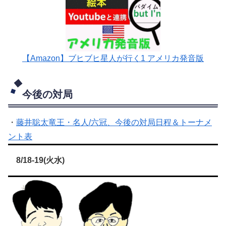
【Amazon】ブヒブヒ星人が行く1 アメリカ発音版
今後の対局
・
藤井聡太竜王・名人/六冠、今後の対局日程＆トーナメ
ント表
8/18-19(火水)