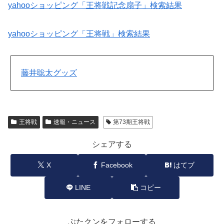
yahooショッピング「王将戦記念扇子」検索結果
yahooショッピング「王将戦」検索結果
藤井聡太グッズ
王将戦
速報・ニュース
第73期王将戦
シェアする
X
Facebook
はてブ
LINE
コピー
ぶたクンをフォローする