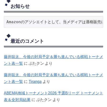
お知らせ
Amazonのアソシエイトとして、当メディアは適格販売
最近のコメント
藤井聡太、今後の対局予定＆勝ち進んでいる棋戦トーナメ
ント表一覧
に
ぶたクン
より
藤井聡太、今後の対局予定＆勝ち進んでいる棋戦トーナメ
ント表一覧
に
Tiranga
より
ABEMA地域トーナメント2026 予選Bリーグ トーナメント
表＆全対局結果
に
ぶたクン
より