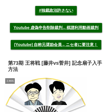
#独裁政治許さない
Youtube 虚偽申告削除裁判←棋譜利用動画裁判
[Youtube] 自称元奨励会員←ニセ者に要注意！
第73期 王将戦 [藤井vs菅井] 記念扇子入手
方法
王将戦