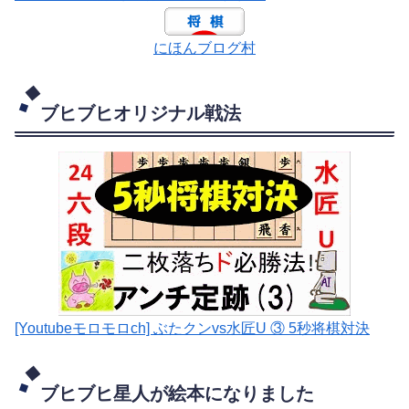
にほんブログ村
ブヒブヒオリジナル戦法
[Youtubeモロモロch] ぶたクンvs水匠U ③ 5
秒将棋対決
ブヒブヒ星人が絵本になりました