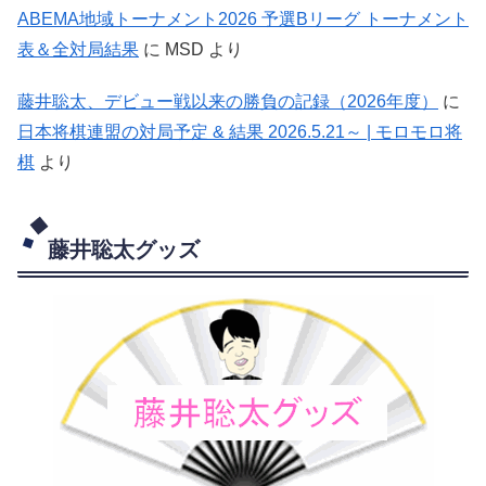
ABEMA地域トーナメント2026 予選Bリーグ トーナメント
表＆全対局結果
に
MSD
より
藤井聡太、デビュー戦以来の勝負の記録（2026年度）
に
日本将棋連盟の対局予定 & 結果 2026.5.21～ | モロモロ将
棋
より
藤井聡太グッズ