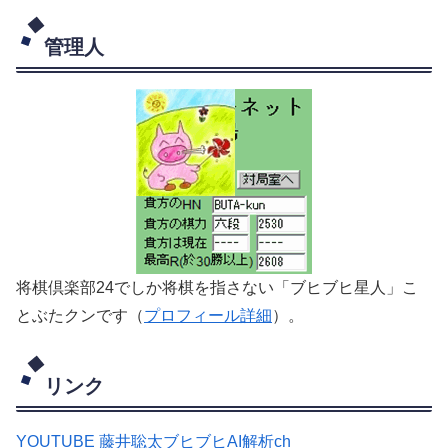
管理人
将棋倶楽部24でしか将棋を指さない「ブヒブヒ星人」こ
とぶたクンです（
プロフィール詳細
）。
リンク
YOUTUBE 藤井聡太ブヒブヒAI解析ch