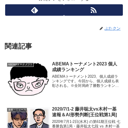
ぶたクン
関連記事
ABEMAトーナメント2023 個人
ABEMAトーナメント
成績ランキング
ABEMAトーナメント2023、個人成績ラ
ンキングです。今回から、個人成績も表
彰される。※全対局終了勝数ランキング
同数の場合、①勝率 ②チーム上位進
出 ③決定局の勝数個人勝敗率チーム決
永瀬拓矢1330.813永瀬1稲葉陽1040.714稲
葉...
2020/7/1-2 藤井聡太vs木村一基
速報・ニュース
速報＆AI形勢判断[王位戦第1局]
2020年7月1-2日(水木) の第61期王位戦 七
番勝負第1局・藤井聡太七段 vs 木村一基