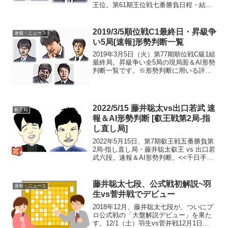
王位。第61期王位戦七番勝負日程・結果
投了図中継・解説・消費時間ほか情報王
位戦第1局1日目AIかんたん解説＋封じ手
予想17:40頃確認まで藤井七段...
2019/3/5順位戦C1最終日・昇級争
速報・ニュース
い5局[速報]形勢判断一覧
2019年3月5日（火）第77期順位戦C級1組
最終局。昇級争い全5局の現局面＆AI形勢
判断一覧です。※形勢判断に用いる評価
値は、将棋ソフト「dolphin」と「平成将
棋合戦ぽんぽこ」のものを使用させてい
ただきます。で近藤-増田、杉本-千葉、...
2022/5/15 藤井聡太vs出口若武 速
叡王戦
報＆AI形勢判断 [叡王戦第2局‐指
し直し局]
2022年5月15日、第7期叡王戦五番勝負第
2局-指し直し局・藤井聡太叡王 vs 出口若
武六段。速報＆AI形勢判断。<<千日手局
はコチラ現在の形勢（終局）中継・解
説・消費時間ほか情報 叡王戦第2局～人
間とソフトの違い？ 勝敗の分岐点19:3...
藤井聡太七段、公式戦初解説~羽
速報・ニュース
生vs菅井戦でデビュー
2018年12月、藤井聡太七段が、ついにプ
ロ公式戦の「大盤解説デビュー」を果た
す。12/1（土）羽生vs菅井戦12月1日