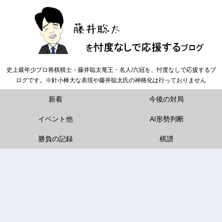
史上最年少プロ将棋棋士・藤井聡太竜王・名人/六冠を、忖度なしで応援するブ
ログです。※針小棒大な表現や藤井聡太氏の神格化は行っておりません
新着
今後の対局
イベント他
AI形勢判断
勝負の記録
棋譜