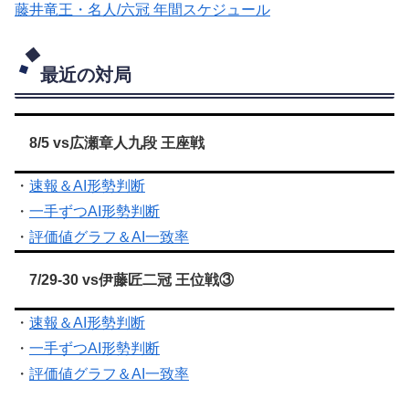
藤井竜王・名人/六冠 年間スケジュール
最近の対局
8/5 vs広瀬章人九段 王座戦
・
速報＆AI形勢判断
・
一手ずつAI形勢判断
・
評価値グラフ＆AI一致率
7/29-30 vs伊藤匠二冠 王位戦③
・
速報＆AI形勢判断
・
一手ずつAI形勢判断
・
評価値グラフ＆AI一致率