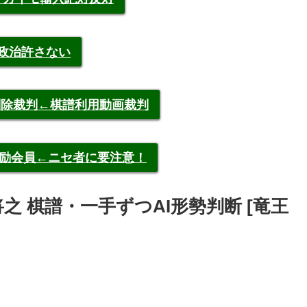
裁政治許さない
申告削除裁判←棋譜利用動画裁判
称元奨励会員←ニセ者に要注意！
s豊島将之 棋譜・一手ずつAI形勢判断 [竜王