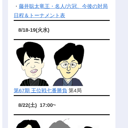
・
藤井聡太竜王・名人/六冠、今後の対局
日程＆トーナメント表
8/18-19(火水)
第67期 王位戦七番勝負
第4局
8/22(土) 17:00~