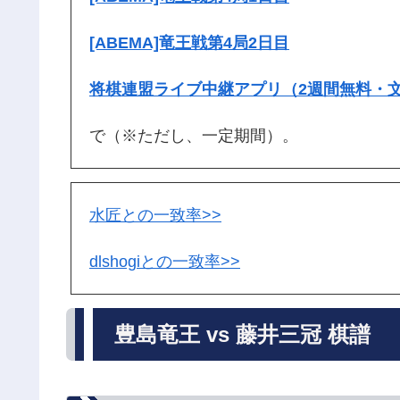
[ABEMA]竜王戦第4局2日目
将棋連盟ライブ中継アプリ（2週間無料・
で（※ただし、一定期間）。
水匠との一致率>>
dlshogiとの一致率>>
豊島竜王 vs 藤井三冠 棋譜