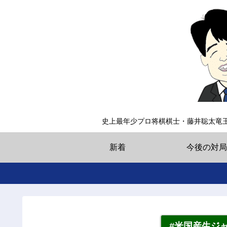
史上最年少プロ将棋棋士・藤井聡太竜
新着
今後の対局
#米国産生ジ