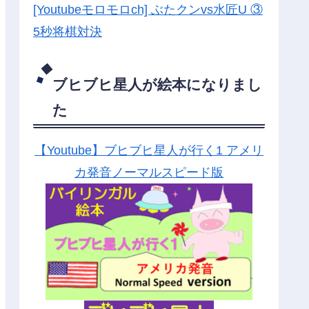
[Youtubeモロモロch] ぶたクンvs水匠U ③
5
秒将棋対決
ブヒブヒ星人が絵本になりまし
た
【Youtube】ブヒブヒ星人が行く1 アメリ
カ発音ノーマルスピード版