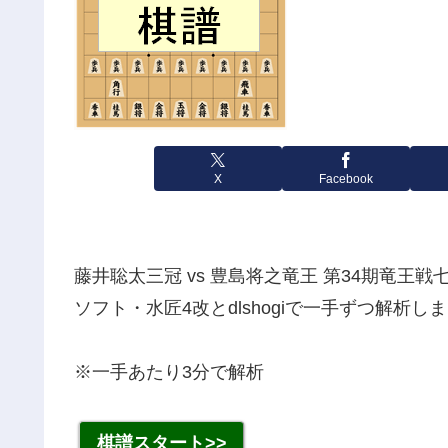
X
Facebook
藤井聡太三冠 vs 豊島将之竜王 第34期竜王戦七
ソフト・水匠4改とdlshogiで一手ずつ解析し
※一手あたり3分で解析
棋譜スタート>>