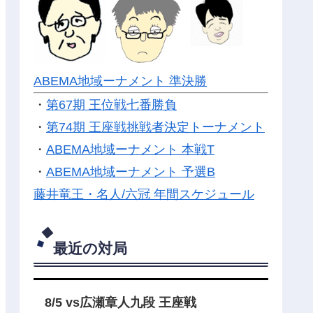
ABEMA地域ーナメント 準決勝
・
第67期 王位戦七番勝負
・
第74期 王座戦挑戦者決定トーナメント
・
ABEMA地域ーナメント 本戦T
・
ABEMA地域ーナメント 予選B
藤井竜王・名人/六冠 年間スケジュール
最近の対局
8/5 vs広瀬章人九段 王座戦