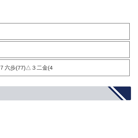
▲７六歩(77)△３二金(4