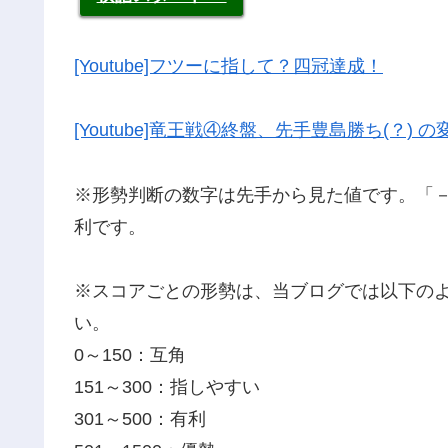
[Youtube]フツーに指して？四冠達成！
[Youtube]竜王戦④終盤、先手豊島勝ち(？) の
※形勢判断の数字は先手から見た値です。「
利です。
※スコアごとの形勢は、当ブログでは以下の
い。
0～150：互角
151～300：指しやすい
301～500：有利