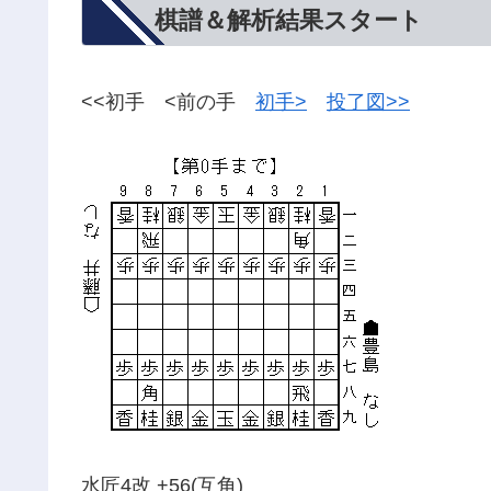
棋譜＆解析結果スタート
<<初手 <前の手
初手>
投了図>>
水匠4改 +56(互角)