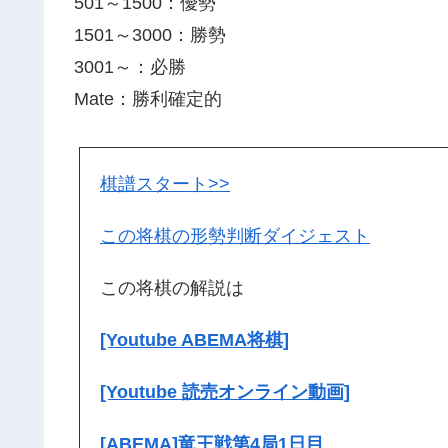
501～1500：優勢
1501～3000：勝勢
3001～：必勝
Mate：勝利確定的
棋譜スタート>>
この将棋の形勢判断ダイジェスト
この将棋の解説は
[Youtube ABEMA将棋]
[Youtube 読売オンライン動画]
[ABEMA]竜王戦第4局1日目