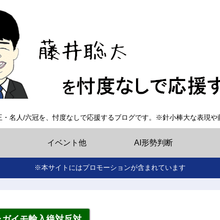
王・名人/六冠を、忖度なしで応援するブログです。※針小棒大な表現や
イベント他
AI形勢判断
※本サイトにはプロモーションが含まれています
ャガイモ輸入絶対反対