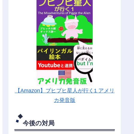
【Amazon】ブヒブヒ星人が行く1 アメリ
カ発音版
今後の対局