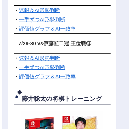
・
速報＆AI形勢判断
・
一手ずつAI形勢判断
・
評価値グラフ＆AI一致率
7/29-30 vs伊藤匠二冠 王位戦③
・
速報＆AI形勢判断
・
一手ずつAI形勢判断
・
評価値グラフ＆AI一致率
藤井聡太の将棋トレーニング