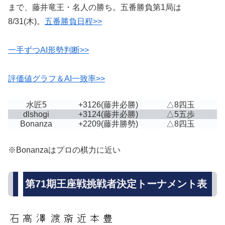
まで、藤井竜王・名人の勝ち。五番勝負第1局は
8/31(木)。
五番勝負日程>>
一手ずつAI形勢判断>>
評価値グラフ＆AI一致率>>
水匠5
+3126
(藤井必勝)
△8四玉
dlshogi
+3124
(藤井必勝)
△5五歩
Bonanza
+2209
(藤井勝勢)
△8四玉
※Bonanzaはプロの棋力に近い
第71期王座戦挑戦者決定トーナメント表