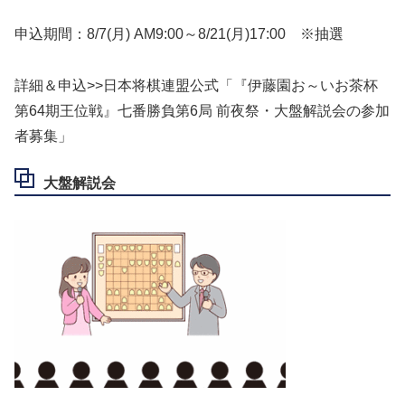
申込期間：8/7(月) AM9:00～8/21(月)17:00 ※抽選
詳細＆申込>>日本将棋連盟公式「『伊藤園お～いお茶杯
第64期王位戦』七番勝負第6局 前夜祭・大盤解説会の参加
者募集」
大盤解説会