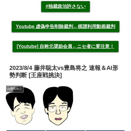
#独裁政治許さない
Youtube 虚偽申告削除裁判←棋譜利用動画裁判
[Youtube] 自称元奨励会員←ニセ者に要注意！
2023/8/4 藤井聡太vs豊島将之 速報＆AI形
勢判断 [王座戦挑決]
vs豊島将之