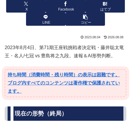
X
Facebook
はてブ
LINE
コピー
2023.08.04
2026.08.08
2023年8月4日、第71期王座戦挑戦者決定戦・藤井聡太竜
王・名人/七冠 vs 豊島将之九段。速報＆AI形勢判断。
持ち時間（消費時間・残り時間）の表示は困難です。
ブログ内すべてのコンテンツは著作権で保護されてい
ます。
現在の形勢（終局）