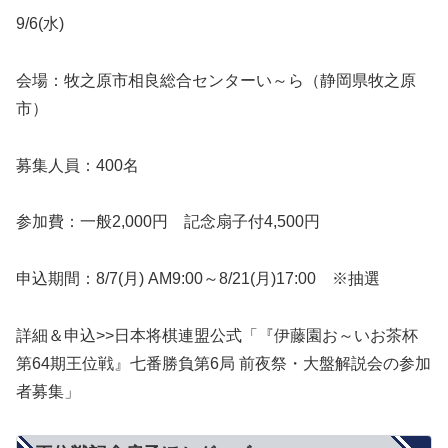
9/6(水)
会場：牧之原市相良総合センターい～ら（静岡県牧之原
市）
募集人員：400名
参加費：一般2,000円 記念扇子付4,500円
申込期間：8/7(月) AM9:00～8/21(月)17:00 ※抽選
詳細＆申込>>日本将棋連盟公式「『伊藤園お～いお茶杯
第64期王位戦』七番勝負第6局 前夜祭・大盤解説会の参加
者募集」