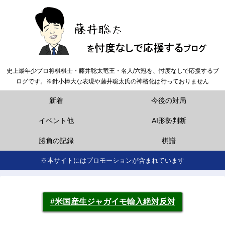
史上最年少プロ将棋棋士・藤井聡太竜王・名人/六冠を、忖度なしで応援するブ
ログです。※針小棒大な表現や藤井聡太氏の神格化は行っておりません
新着
今後の対局
イベント他
AI形勢判断
勝負の記録
棋譜
※本サイトにはプロモーションが含まれています
#米国産生ジャガイモ輸入絶対反対