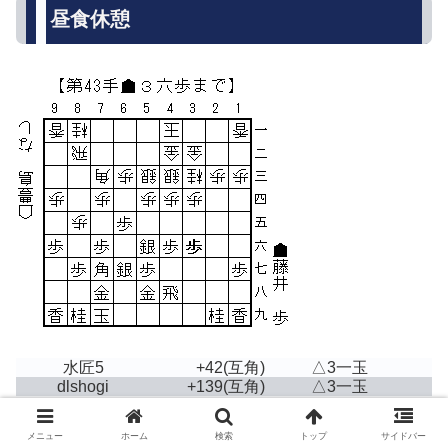
昼食休憩
水匠5
+42
(互角)
△3一玉
dlshogi
+139
(互角)
△3一玉
Bonanza
+23
(互角)
△3一玉
メニュー
ホーム
検索
トップ
サイドバー