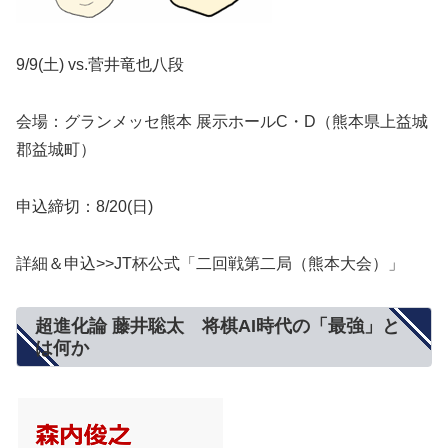
9/9(土) vs.菅井竜也八段
会場：グランメッセ熊本 展示ホールC・D（熊本県上益城
郡益城町）
申込締切：8/20(日)
詳細＆申込>>JT杯公式「二回戦第二局（熊本大会）」
超進化論 藤井聡太 将棋AI時代の「最強」と
は何か