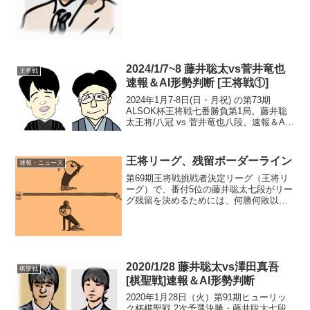
七...
2024/1/7~8 藤井聡太vs菅井竜也
王将戦
速報＆AI形勢判断 [王将戦①]
2024年1月7-8日(日・月祝) の第73期
ALSOK杯王将戦七番勝負第1局。藤井聡
太王将/八冠 vs 菅井竜也八段。速報＆AI
形勢判断です。現在の形勢（終局）中
継・解説・消費時間ほか情報18:30頃確認
まで、藤井王将の勝ち（藤井 1-0...
王将リーグ、残留ボーダーライン
速報・ニュース
第69期王将戦挑戦者決定リーグ（王将リ
ーグ）で、番付5位の藤井聡太七段がリー
グ残留を決めるためには、何勝何敗以上
が必要か？通常、残留決定は挑戦決定よ
り先に訪れるもの。果たして、そのボー
ダーラインは…王将リーグ残留ボーダー
ライン解説動画以下、...
2020/1/28 藤井聡太vs澤田真吾
棋聖戦
[棋聖戦]速報＆AI形勢判断
2020年1月28日（火）第91期ヒューリッ
ク杯棋聖戦 2次予選決勝・藤井聡太七段