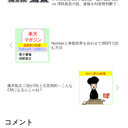
vs 澤田真吾六段。速報＆AI形勢判断で
す。投了図17:20頃確認中継・解説・消費
時間ほか情報一手ずつ形勢判断はコチラ
>>まで藤井七段の勝ち。先手形勢：白
ビ...
Numberと将棋世界を合わせて380円で読
む方法
藤井聡太二冠が2社と広告契約～こんな
CMになるんじゃね？
コメント