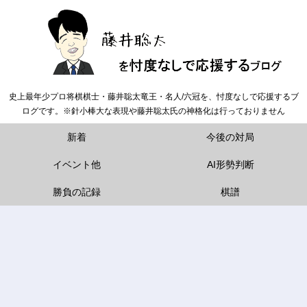
史上最年少プロ将棋棋士・藤井聡太竜王・名人/六冠を、忖度なしで応援するブ
ログです。※針小棒大な表現や藤井聡太氏の神格化は行っておりません
新着
今後の対局
イベント他
AI形勢判断
勝負の記録
棋譜