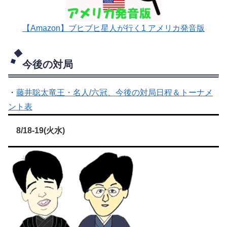
【Amazon】ブヒブヒ星人が行く1 アメリカ発音版
今後の対局
・
藤井聡太竜王・名人/六冠、今後の対局日程＆トーナメ
ント表
8/18-19(火水)