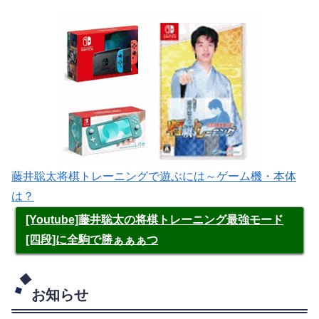
藤井聡太将棋トレーニングで遊ぶには～ゲーム機・本体
は？
[Youtube]藤井聡太の将棋トレーニング最強モード
[四段]に全駒で勝ぁぁぁつ
お知らせ