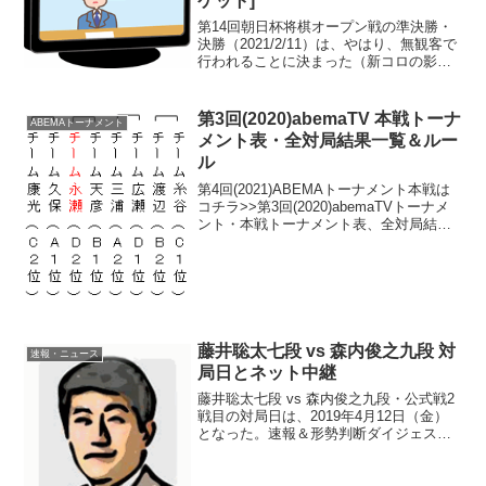
ケット]
第14回朝日杯将棋オープン戦の準決勝・
決勝（2021/2/11）は、やはり、無観客で
行われることに決まった（新コロの影
響）。参照：朝日新聞デジタル「＜お知
らせ＞準決勝・決勝、２月１１日に対
局 朝日杯将棋オープン戦」トーナメン
第3回(2020)abemaTV 本戦トーナ
ABEMAトーナメント
ト表はコチラ>>...
メント表・全対局結果一覧＆ルー
ル
第4回(2021)ABEMAトーナメント本戦は
コチラ>>第3回(2020)abemaTVトーナメ
ント・本戦トーナメント表、全対局結果
と本戦トーナメントのルールについて。
藤井聡太棋聖は、チーム永瀬から出場。
本戦トーナメント表abemaTV内「...
藤井聡太七段 vs 森内俊之九段 対
速報・ニュース
局日とネット中継
藤井聡太七段 vs 森内俊之九段・公式戦2
戦目の対局日は、2019年4月12日（金）
となった。速報＆形勢判断ダイジェスト
第69期王将戦一次予選ネット中継は？ネ
ット中継は、のみ。4/12（金）藤井vs森
内 速報＆形勢判断ダイジェスト藤井聡太