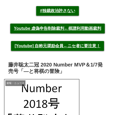
#独裁政治許さない
Youtube 虚偽申告削除裁判←棋譜利用動画裁判
[Youtube] 自称元奨励会員←ニセ者に要注意！
藤井聡太二冠 2020 Number MVP＆1/7発
売号「―と将棋の冒険」
速報・ニュース