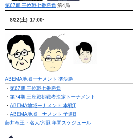
第67期 王位戦七番勝負
第4局
8/22(土) 17:00~
ABEMA地域ーナメント 準決勝
・
第67期 王位戦七番勝負
・
第74期 王座戦挑戦者決定トーナメント
・
ABEMA地域ーナメント 本戦T
・
ABEMA地域ーナメント 予選B
藤井竜王・名人/六冠 年間スケジュール