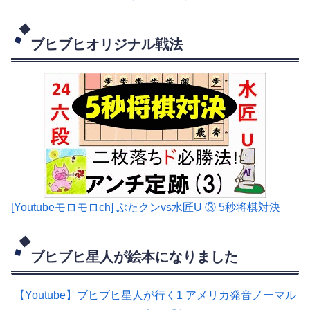
ブヒブヒオリジナル戦法
[Youtubeモロモロch] ぶたクンvs水匠U ③ 5
秒将棋対決
ブヒブヒ星人が絵本になりました
【Youtube】ブヒブヒ星人が行く1 アメリカ発音ノーマル