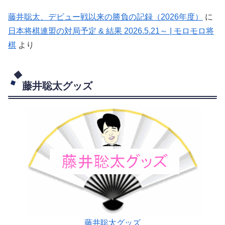
藤井聡太、デビュー戦以来の勝負の記録（2026年度）
に
日本将棋連盟の対局予定 & 結果 2026.5.21～ | モロモロ将
棋
より
藤井聡太グッズ
藤井聡太グッズ