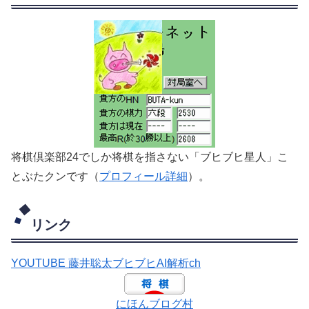
将棋倶楽部24でしか将棋を指さない「ブヒブヒ星人」こ
とぶたクンです（
プロフィール詳細
）。
リンク
YOUTUBE 藤井聡太ブヒブヒAI解析ch
にほんブログ村