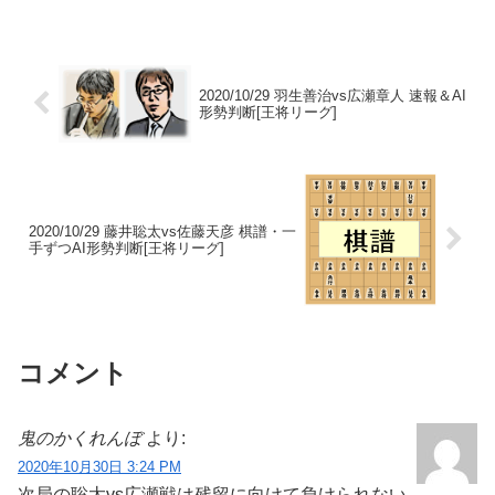
いよいよ「決算期」の3月に突入。順位戦
各組の最終結果もさることながら、「今
年度一...
2020/10/29 羽生善治vs広瀬章人 速報＆AI
形勢判断[王将リーグ]
2020/10/29 藤井聡太vs佐藤天彦 棋譜・一
手ずつAI形勢判断[王将リーグ]
コメント
鬼のかくれんぼ
より:
2020年10月30日 3:24 PM
次局の聡太vs広瀬戦は残留に向けて負けられない