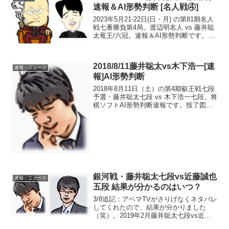
速報＆AI形勢判断 [名人戦④]
2023年5月21-22日(日・月) の第81期名人
戦七番勝負第4局。渡辺明名人 vs 藤井聡
太竜王/六冠。速報＆AI形勢判断です。現
在の形勢（終局）中継・解説・消費時間
ほか情報16:50頃確認まで、藤井竜王の勝
ち（渡辺 1-3 藤井）。第...
2018/8/11藤井聡太vs木下浩一[速
速報・ニュース
報]AI形勢判断
2018年8月11日（土）の第4期叡王戦七段
予選・藤井聡太七段 vs 木下浩一七段。将
棋ソフトAI形勢判断速報です。投了図先
手形勢：Apery+Mate:5(藤井勝利確定
的) elmo+Mate:5(藤井勝利確定的)まで
63手で藤井七段の勝...
銀河戦・藤井聡太七段vs近藤誠也
速報・ニュース
五段 結果が分かるのはいつ？
3/8追記：アベマTVがさりげなくネタバレ
してくれたので、結果が分かりました
（笑）。2019年2月藤井聡太七段vs近藤
誠也五段AI形勢判断将棋界の2018年度も