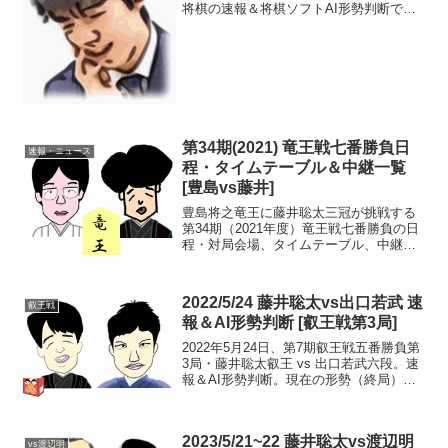
将棋の速報＆将棋ソフトAI形勢判断で
す。投了図先手形勢：Apery+Mate:15(藤
井勝利確定的) elmo+Mate:15(藤井勝利
確定的)藤井七段、ま...
第34期(2021) 竜王戦七番勝負日
速報・ニュース
程・タイムテーブル＆中継一覧
[豊島vs藤井]
豊島将之竜王に藤井聡太三冠が挑戦する
第34期（2021年度）竜王戦七番勝負の日
程・対局会場、タイムテーブル、中継情
報一覧。豊島 ●●●●藤井 ○○○○第2局>>
第3局>> 第4局>>七番勝負日程・対局会
場参照：日本将棋連盟公式「竜王戦」
2022/5/24 藤井聡太vs出口若武 速
叡王戦
第...
報＆AI形勢判断 [叡王戦第3局]
2022年5月24日、第7期叡王戦五番勝負第
3局・藤井聡太叡王 vs 出口若武六段。速
報＆AI形勢判断。現在の形勢（終局）中
継・解説・消費時間ほか情報 叡王戦第3
局AI解説～我慢の手が決め手・出口六
段、大チャンスを逃す18:20頃確認ま
2023/5/21~22 藤井聡太vs渡辺明
で、...
vs渡辺明