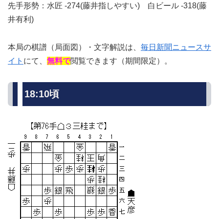
先手形勢：水匠 -274(藤井指しやすい) 白ビール -318(藤
井有利)
本局の棋譜（局面図）・文字解説は、
毎日新聞ニュースサ
イト
にて、
無料で
閲覧できます（期間限定）。
18:10頃