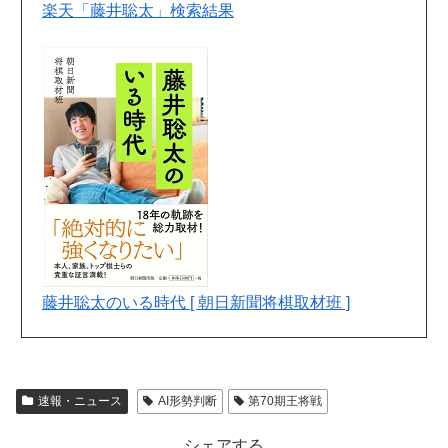
楽天「藤井聡太」検索結果
藤井聡太のいる時代 [ 朝日新聞将棋取材班 ]
速報・ニュース
AI形勢判断
第70期王将戦
シェアする