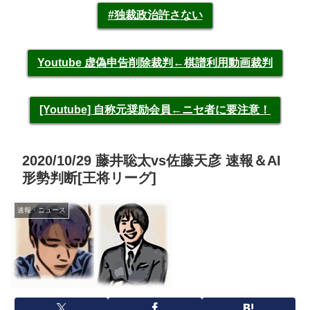
#独裁政治許さない
Youtube 虚偽申告削除裁判←棋譜利用動画裁判
[Youtube] 自称元奨励会員←ニセ者に要注意！
2020/10/29 藤井聡太vs佐藤天彦 速報＆AI
形勢判断[王将リーグ]
速報・ニュース