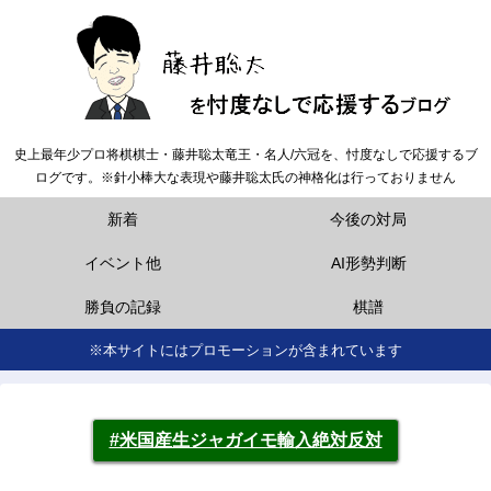
史上最年少プロ将棋棋士・藤井聡太竜王・名人/六冠を、忖度なしで応援するブ
ログです。※針小棒大な表現や藤井聡太氏の神格化は行っておりません
新着
今後の対局
イベント他
AI形勢判断
勝負の記録
棋譜
※本サイトにはプロモーションが含まれています
#米国産生ジャガイモ輸入絶対反対