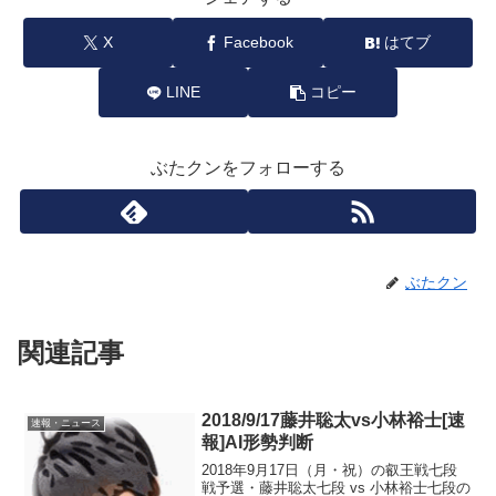
X
Facebook
はてブ
LINE
コピー
ぶたクンをフォローする
ぶたクン
関連記事
2018/9/17藤井聡太vs小林裕士[速
速報・ニュース
報]AI形勢判断
2018年9月17日（月・祝）の叡王戦七段
戦予選・藤井聡太七段 vs 小林裕士七段の