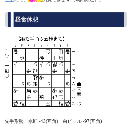
昼食休憩
先手形勢：水匠 -43(互角) 白ビール -97(互角)