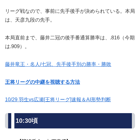
リーグ戦なので、事前に先手後手が決められている。本局
は、天彦九段の先手。
本局直前まで、藤井二冠の後手番通算勝率は、.816（今期
は.909）。
藤井竜王・名人/七冠、先手後手別の勝率・勝敗
王将リーグの中継を視聴する方法
10/29 羽生vs広瀬[王将リーグ]速報＆AI形勢判断
10:30頃