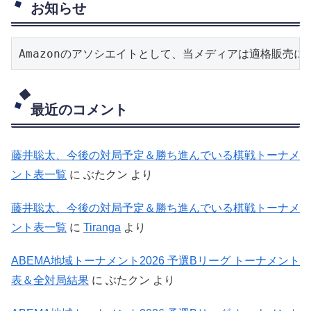
お知らせ
Amazonのアソシエイトとして、当メディアは適格販売
最近のコメント
藤井聡太、今後の対局予定＆勝ち進んでいる棋戦トーナメ
ント表一覧
に
ぶたクン
より
藤井聡太、今後の対局予定＆勝ち進んでいる棋戦トーナメ
ント表一覧
に
Tiranga
より
ABEMA地域トーナメント2026 予選Bリーグ トーナメント
表＆全対局結果
に
ぶたクン
より