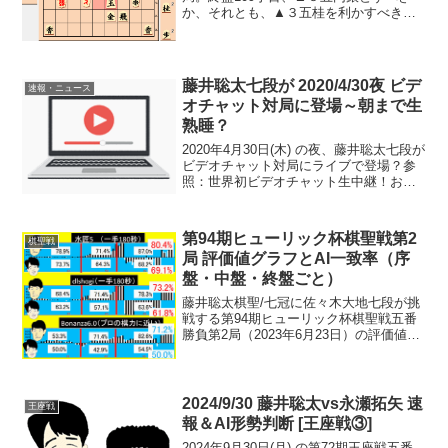
か、それとも、▲３五桂を利かすべき
か？▲５五同銀とした場合、さらにその
あと、△６七とに▲４六玉と上がるか、
それとも、▲４七玉とあえて横に逃げる
か？動画で見る>>第...
藤井聡太七段が 2020/4/30夜 ビデ
速報・ニュース
オチャット対局に登場～朝まで生
熟睡？
2020年4月30日(木) の夜、藤井聡太七段が
ビデオチャット対局にライブで登場？参
照：世界初ビデオチャット生中継！おう
ちでabemaTVトーナメント 藤井七段登
場！ゴチャゴチャ書いてあって分かりづ
らいが、多分、こういうことだろう。放
第94期ヒューリック杯棋聖戦第2
棋聖戦
送日時...
局 評価値グラフとAI一致率（序
盤・中盤・終盤ごと）
藤井聡太棋聖/七冠に佐々木大地七段が挑
戦する第94期ヒューリック杯棋聖戦五番
勝負第2局（2023年6月23日）の評価値グ
ラフと両対局者のAI一致率を序盤・中
盤・終盤ごとに。水匠5、dlshogi、
Bonanza6.0で。※数値は、パソコン環...
2024/9/30 藤井聡太vs永瀬拓矢 速
王座戦
報＆AI形勢判断 [王座戦③]
2024年9月30日(月) の第72期王座戦五番