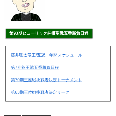
第93期ヒューリック杯棋聖戦五番勝負日程
藤井聡太竜王/五冠、年間スケジュール
第7期叡王戦五番勝負日程
第70期王座戦挑戦者決定トーナメント
第63期王位戦挑戦者決定リーグ