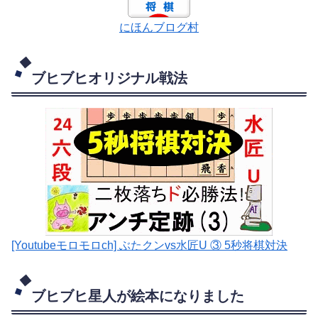
にほんブログ村
ブヒブヒオリジナル戦法
[Youtubeモロモロch] ぶたクンvs水匠U ③ 5
秒将棋対決
ブヒブヒ星人が絵本になりました