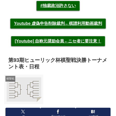
#独裁政治許さない
Youtube 虚偽申告削除裁判←棋譜利用動画裁判
[Youtube] 自称元奨励会員←ニセ者に要注意！
第93期ヒューリック杯棋聖戦決勝トーナメ
ント表・日程
棋聖戦