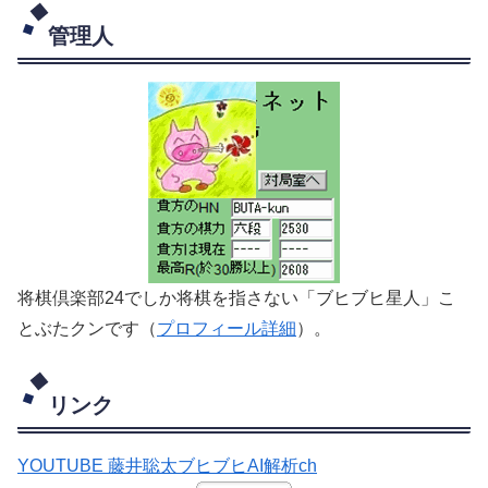
管理人
将棋倶楽部24でしか将棋を指さない「ブヒブヒ星人」こ
とぶたクンです（
プロフィール詳細
）。
リンク
YOUTUBE 藤井聡太ブヒブヒAI解析ch