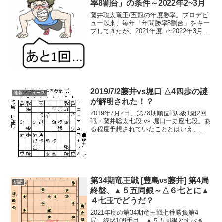
率8割台」の条件～2022年2~3月
藤井聡太竜王/五冠の年度勝率。プロデビ
ュー以来、毎年「年間勝率8割台」をキー
プしてきたが、2021年度（~2022年3月）
はどうか？※2022/2/13時点2021年度も8
割台をキープするための条件は…最新の
年度勝率2022/2/12 対局...
2019/7/2藤井vs堀口 △4四歩の謎
速報・ニュース
が解明された！？
2019年7月2日、第78期順位戦C級1組2回
戦・藤井聡太七段 vs 堀口一史座七段。あ
る程度予想されていたこととはいえ、午
前中の終局となったこの一戦。特に、38
手目、堀口七段の△４四歩は、不可解な
一手とも思われたが…3手後に指そうと思
って...
第34期竜王戦 [豊島vs藤井] 第4局
棋譜
終盤、▲５五同銀～△６七とに▲
４七玉でどうだ？
2021年度の第34期竜王戦七番勝負第4
局。終盤109手目、▲５五同銀とすべき