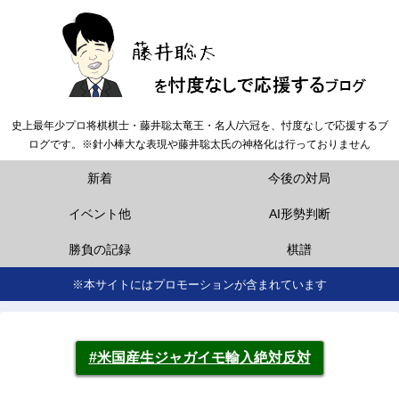
史上最年少プロ将棋棋士・藤井聡太竜王・名人/六冠を、忖度なしで応援するブ
ログです。※針小棒大な表現や藤井聡太氏の神格化は行っておりません
新着
今後の対局
イベント他
AI形勢判断
勝負の記録
棋譜
※本サイトにはプロモーションが含まれています
#米国産生ジャガイモ輸入絶対反対