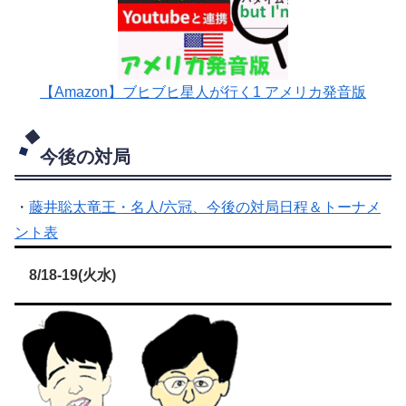
【Amazon】ブヒブヒ星人が行く1 アメリカ発音版
今後の対局
・
藤井聡太竜王・名人/六冠、今後の対局日程＆トーナメ
ント表
8/18-19(火水)