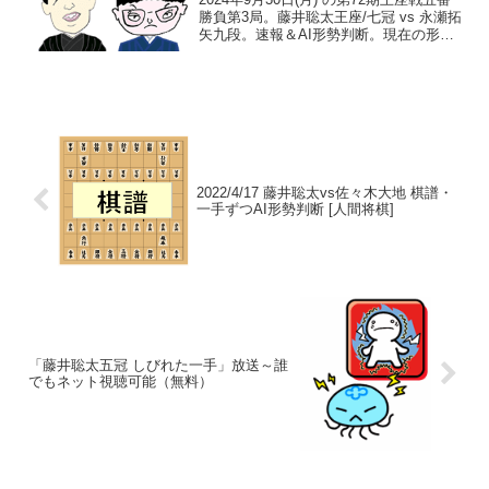
勝負第3局。藤井聡太王座/七冠 vs 永瀬拓
矢九段。速報＆AI形勢判断。現在の形勢
（終局）中継・解説・消費時間ほか情報
21:00頃確認まで、藤井王座の勝ち（藤井
3-0永瀬）。藤井王座防衛。一手...
2022/4/17 藤井聡太vs佐々木大地 棋譜・
一手ずつAI形勢判断 [人間将棋]
「藤井聡太五冠 しびれた一手」放送～誰
でもネット視聴可能（無料）