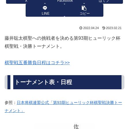
X
Facebook
はてブ
LINE
コピー
2022.04.24
2023.02.21
藤井聡太棋聖への挑戦者を決める第93期ヒューリック杯
棋聖戦・決勝トーナメント。
棋聖戦五番勝負日程はコチラ>>
トーナメント表・日程
参照：
日本将棋連盟公式「第93期ヒューリック杯棋聖戦決勝トー
ナメント」