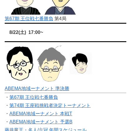
第67期 王位戦七番勝負
第4局
8/22(土) 17:00~
ABEMA地域ーナメント 準決勝
・
第67期 王位戦七番勝負
・
第74期 王座戦挑戦者決定トーナメント
・
ABEMA地域ーナメント 本戦T
・
ABEMA地域ーナメント 予選B
藤井竜王・名人/六冠 年間スケジュール