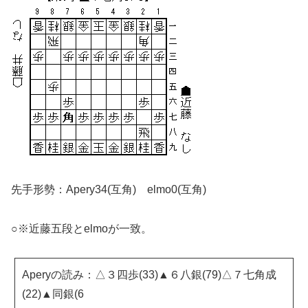
先手形勢：Apery34(互角) elmo0(互角)
○※近藤五段とelmoが一致。
Aperyの読み：△３四歩(33)▲６八銀(79)△７七角成
(22)▲同銀(6