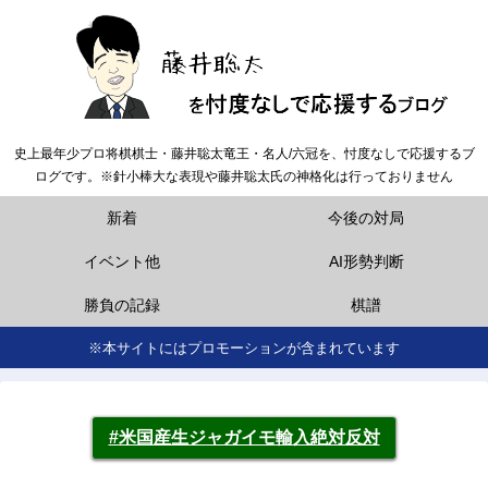
史上最年少プロ将棋棋士・藤井聡太竜王・名人/六冠を、忖度なしで応援するブ
ログです。※針小棒大な表現や藤井聡太氏の神格化は行っておりません
新着
今後の対局
イベント他
AI形勢判断
勝負の記録
棋譜
※本サイトにはプロモーションが含まれています
#米国産生ジャガイモ輸入絶対反対