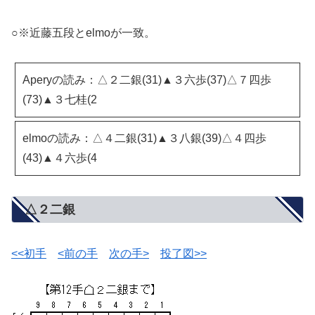
○※近藤五段とelmoが一致。
Aperyの読み：△２二銀(31)▲３六歩(37)△７四歩
(73)▲３七桂(2
elmoの読み：△４二銀(31)▲３八銀(39)△４四歩
(43)▲４六歩(4
△２二銀
<<初手
<前の手
次の手>
投了図>>