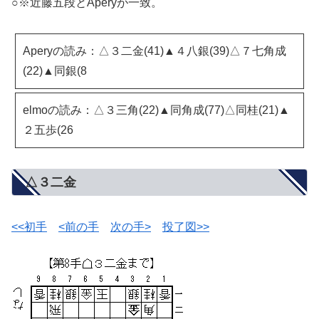
○※近藤五段とAperyが一致。
Aperyの読み：△３二金(41)▲４八銀(39)△７七角成
(22)▲同銀(8
elmoの読み：△３三角(22)▲同角成(77)△同桂(21)▲
２五歩(26
△３二金
<<初手
<前の手
次の手>
投了図>>