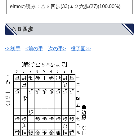
elmoの読み：△３四歩(33)▲２六歩(27)(100.00%)
△８四歩
<<初手
<前の手
次の手>
投了図>>