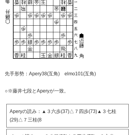
先手形勢：Apery38(互角) elmo101(互角)
○※藤井七段とAperyが一致。
Aperyの読み：▲３六歩(37)△７四歩(73)▲３七桂
(29)△７三桂(8