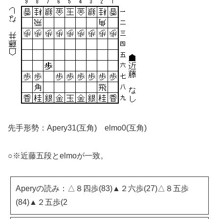
先手形勢：Apery31(互角) elmo0(互角)
○※近藤五段とelmoが一致。
Aperyの読み：△８四歩(83)▲２六歩(27)△８五歩
(84)▲２五歩(2