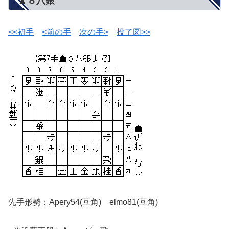
▲８八銀
<<初手
<前の手
次の手>
投了図>>
先手形勢：Apery54(互角) elmo81(互角)