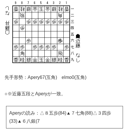
先手形勢：Apery67(互角) elmo0(互角)
○※近藤五段とAperyが一致。
Aperyの読み：△８五歩(84)▲７七角(88)△３四歩
(33)▲６八銀(7