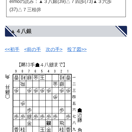
elmoの読み：▲３八銀(39)△７四歩(73)▲３六歩
(37)△７三桂(8
▲４八銀
<<初手
<前の手
次の手>
投了図>>