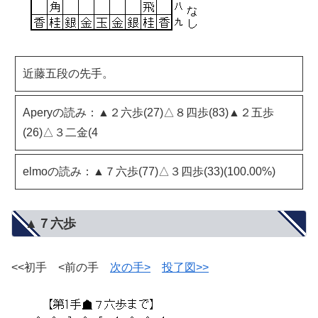
近藤五段の先手。
Aperyの読み：▲２六歩(27)△８四歩(83)▲２五歩
(26)△３二金(4
elmoの読み：▲７六歩(77)△３四歩(33)(100.00%)
▲７六歩
<<初手 <前の手
次の手>
投了図>>