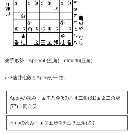
先手形勢：Apery50(互角) elmo46(互角)
○※藤井七段とAperyが一致。
Aperyの読み：▲７八金(69)△４二銀(31)▲２二角成
(77)△同金(3
elmoの読み：▲２五歩(26)△３三角(22)