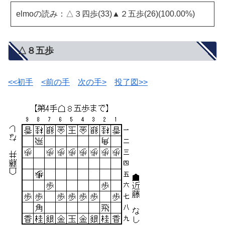
elmoの読み：△３四歩(33)▲２五歩(26)(100.00%)
△８五歩
<<初手
<前の手
次の手>
投了図>>