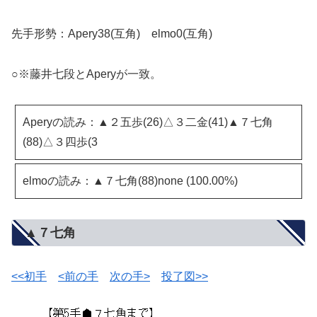
先手形勢：Apery38(互角) elmo0(互角)
○※藤井七段とAperyが一致。
Aperyの読み：▲２五歩(26)△３二金(41)▲７七角
(88)△３四歩(3
elmoの読み：▲７七角(88)none (100.00%)
▲７七角
<<初手
<前の手
次の手>
投了図>>