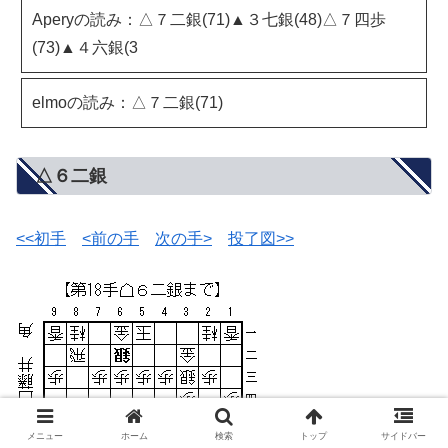
Aperyの読み：△７二銀(71)▲３七銀(48)△７四歩
(73)▲４六銀(3
elmoの読み：△７二銀(71)
△６二銀
<<初手
<前の手
次の手>
投了図>>
メニュー
ホーム
検索
トップ
サイドバー