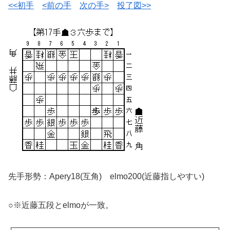
<<初手
<前の手
次の手>
投了図>>
先手形勢：Apery18(互角) elmo200(近藤指しやすい)
○※近藤五段とelmoが一致。