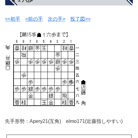
<<初手
<前の手
次の手>
投了図>>
先手形勢：Apery21(互角) elmo171(近藤指しやすい)