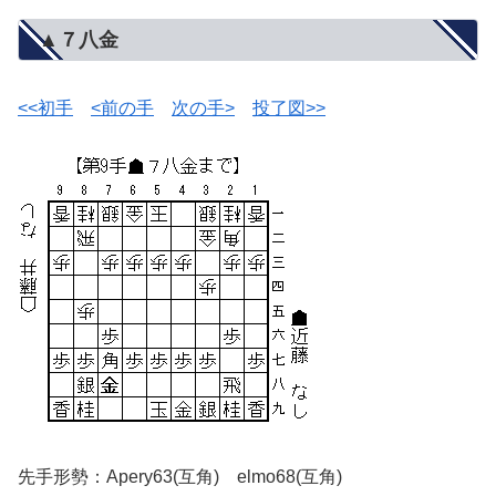
▲７八金
<<初手
<前の手
次の手>
投了図>>
先手形勢：Apery63(互角) elmo68(互角)