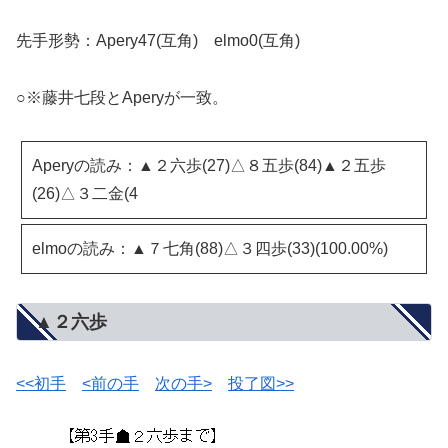
先手形勢：Apery47(互角) elmo0(互角)
○※藤井七段とAperyが一致。
Aperyの読み：▲２六歩(27)△８五歩(84)▲２五歩
(26)△３二金(4
elmoの読み：▲７七角(88)△３四歩(33)(100.00%)
▲２六歩
<<初手
<前の手
次の手>
投了図>>