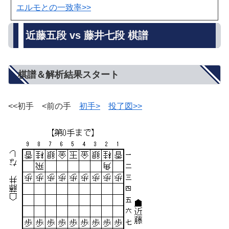
エルモとの一致率>>
近藤五段 vs 藤井七段 棋譜
棋譜＆解析結果スタート
<<初手 <前の手
初手>
投了図>>