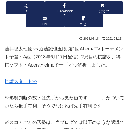
X
Facebook
はてブ
LINE
コピー
2018.06.18
2021.03.13
藤井聡太七段 vs 近藤誠也五段 第1回AbemaTVトーナメン
ト予選・A組（2018年6月17日配信）2局目の棋譜を、将
棋ソフト・Aperyとelmoで一手ずつ解析しました。
棋譜スタート>>
※形勢判断の数字は先手から見た値です。「－」がついて
いたら後手有利、そうでなければ先手有利です。
※スコアごとの形勢は、当ブログでは以下のような認識で