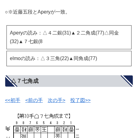
○※近藤五段とAperyが一致。
Aperyの読み：△４二銀(31)▲２二角成(77)△同金
(32)▲７七銀(8
elmoの読み：△３三角(22)▲同角成(77)
△７七角成
<<初手
<前の手
次の手>
投了図>>