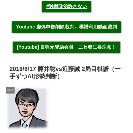
#独裁政治許さない
Youtube 虚偽申告削除裁判←棋譜利用動画裁判
[Youtube] 自称元奨励会員←ニセ者に要注意！
2018/6/17 藤井聡vs近藤誠 2局目棋譜（一
手ずつAI形勢判断）
棋譜