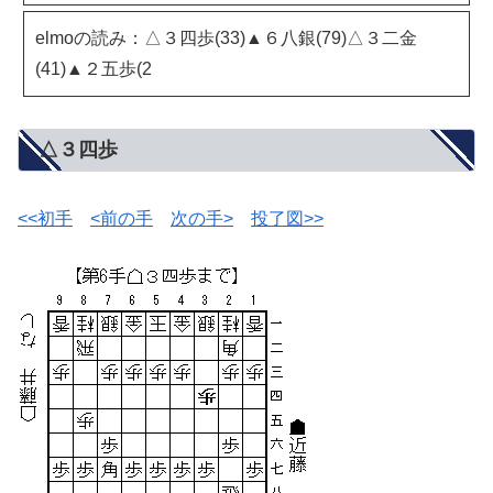
elmoの読み：△３四歩(33)▲６八銀(79)△３二金
(41)▲２五歩(2
△３四歩
<<初手
<前の手
次の手>
投了図>>