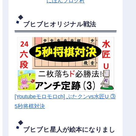
にほんブログ村
ブヒブヒオリジナル戦法
[Youtubeモロモロch] ぶたクンvs水匠U ③
5
秒将棋対決
ブヒブヒ星人が絵本になりまし