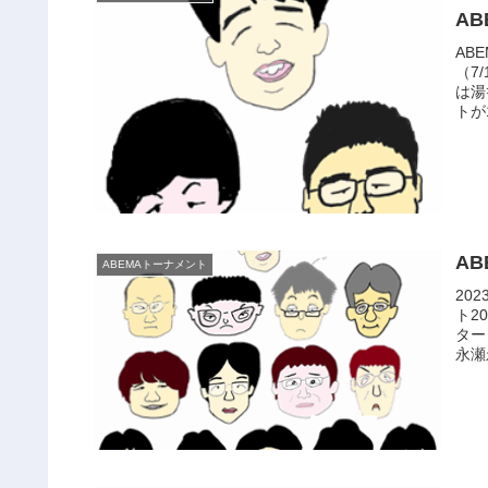
AB
AB
（7
は湯
トが
A
ABEMAトーナメント
20
ト2
ター
永瀬