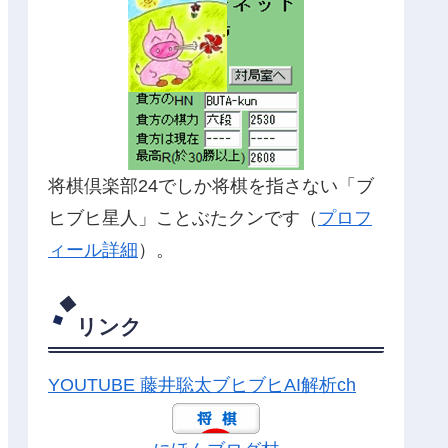
将棋倶楽部24でしか将棋を指さない「ブ
ヒブヒ星人」ことぶたクンです（
プロフ
ィール詳細
）。
リンク
YOUTUBE 藤井聡太ブヒブヒAI解析ch