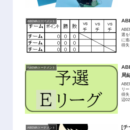
A
ABEMAトーナメント
AB
選を
に進
得失＋
A
ABEMAトーナメント
局
AB
リー
得失＋
辺02-
[
ABEMAトーナメント