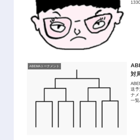
133
A
ABEMAトーナメント
対
AB
送予
ナメ
一覧