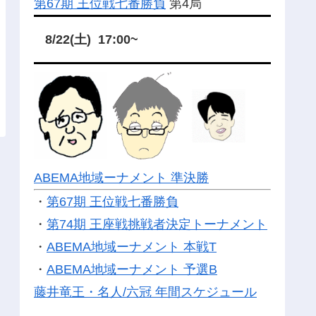
第67期 王位戦七番勝負
第4局
8/22(土) 17:00~
ABEMA地域ーナメント 準決勝
・
第67期 王位戦七番勝負
・
第74期 王座戦挑戦者決定トーナメント
・
ABEMA地域ーナメント 本戦T
・
ABEMA地域ーナメント 予選B
藤井竜王・名人/六冠 年間スケジュール