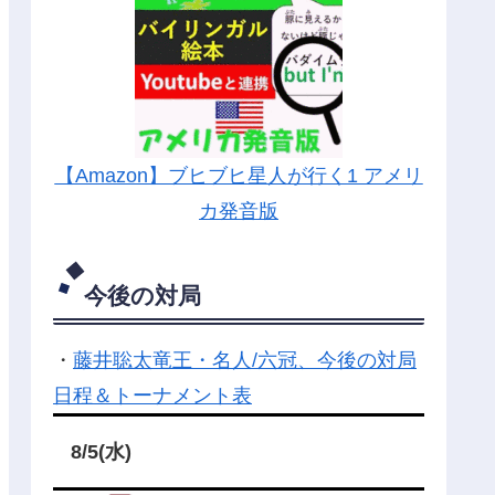
【Amazon】ブヒブヒ星人が行く1 アメリ
カ発音版
今後の対局
・
藤井聡太竜王・名人/六冠、今後の対局
日程＆トーナメント表
8/5(水)