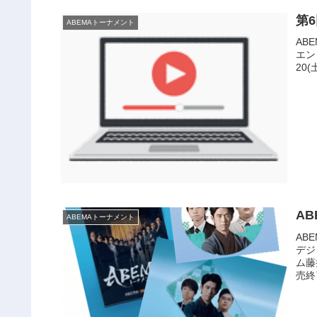
第6
ABEMAトーナメント
AB
エン
20(
AB
ABEMAトーナメント
AB
デジ
ム藤
売終了