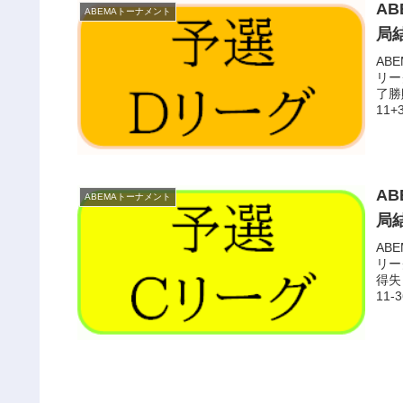
A
ABEMAトーナメント
局
AB
リー
了勝
11+
A
ABEMAトーナメント
局
AB
リー
得失＋
11-3