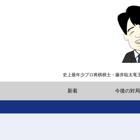
史上最年少プロ将棋棋士・藤井聡太竜
新着
今後の対局