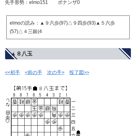
先手形勢：elmo151 ボナンザ0
elmoの読み：▲９六歩(97)△９四歩(93)▲５六歩
(57)△４三銀(4
▲８八玉
<<初手
<前の手
次の手>
投了図>>