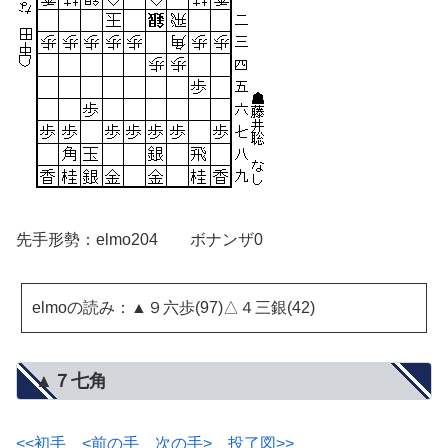
先手形勢：elmo204 ボナンザ0
elmoの読み：▲９六歩(97)△４三銀(42)
▲７七角
<<初手
<前の手
次の手>
投了図>>