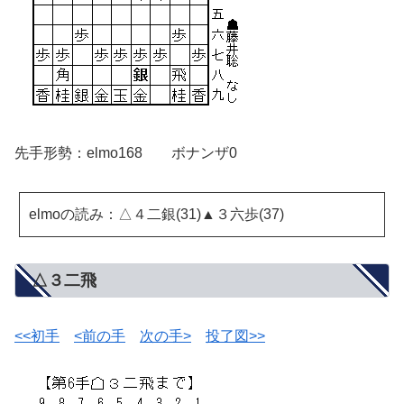
先手形勢：elmo168 ボナンザ0
elmoの読み：△４二銀(31)▲３六歩(37)
△３二飛
<<初手
<前の手
次の手>
投了図>>