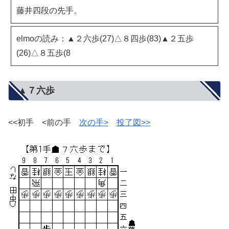
藤井四段の先手。
elmoの読み：▲２六歩(27)△８四歩(83)▲２五歩
(26)△８五歩(8
▲７六歩
<<初手 <前の手
次の手>
投了図>>