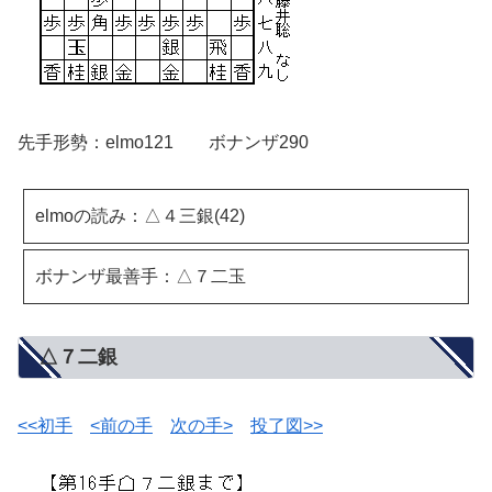
先手形勢：elmo121 ボナンザ290
elmoの読み：△４三銀(42)
ボナンザ最善手：△７二玉
△７二銀
<<初手
<前の手
次の手>
投了図>>