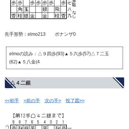
先手形勢：elmo213 ボナンザ0
elmoの読み：△９四歩(93)▲５六歩(57)△７二玉
(62)▲５八金(4
△４二銀
<<初手
<前の手
次の手>
投了図>>