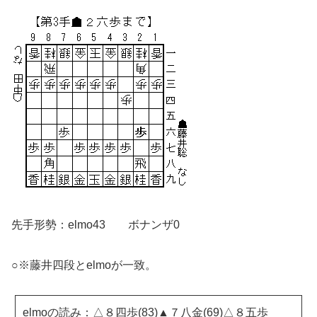
先手形勢：elmo43 ボナンザ0
○※藤井四段とelmoが一致。
elmoの読み：△８四歩(83)▲７八金(69)△８五歩