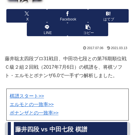
X
Facebook
はてブ
LINE
コピー
2017.07.06
2021.03.13
藤井聡太四段プロ31戦目、中田功七段との第76期順位戦
Ｃ級２組２回戦（2017年7月6日）の棋譜を、将棋ソフ
ト・エルモとボナンザ6.0で一手ずつ解析しました。
棋譜スタート>>
エルモとの一致率>>
ボナンザとの一致率>>
藤井四段 vs 中田七段 棋譜