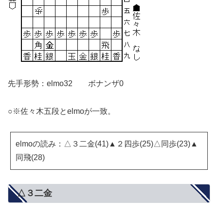
先手形勢：elmo32 ボナンザ0
○※佐々木五段とelmoが一致。
elmoの読み：△３二金(41)▲２四歩(25)△同歩(23)▲
同飛(28)
△３二金