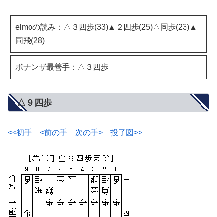
elmoの読み：△３四歩(33)▲２四歩(25)△同歩(23)▲
同飛(28)
ボナンザ最善手：△３四歩
△９四歩
<<初手
<前の手
次の手>
投了図>>