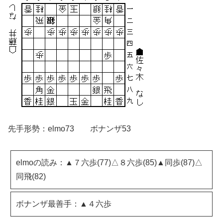
先手形勢：elmo73 ボナンザ53
elmoの読み：▲７六歩(77)△８六歩(85)▲同歩(87)△
同飛(82)
ボナンザ最善手：▲４六歩