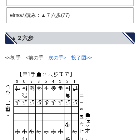
elmoの読み：▲７六歩(77)
▲２六歩
<<初手 <前の手
次の手>
投了図>>