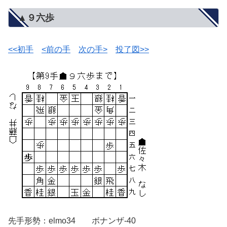
▲９六歩
<<初手
<前の手
次の手>
投了図>>
先手形勢：elmo34 ボナンザ-40