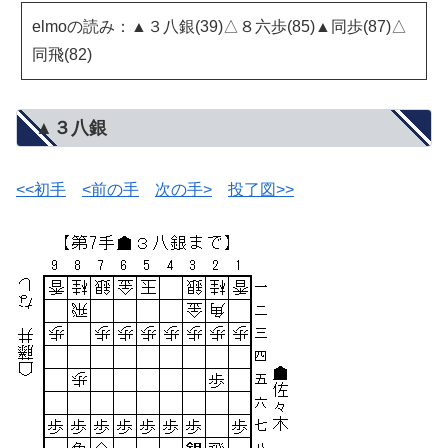
elmoの読み：▲３八銀(39)△８六歩(85)▲同歩(87)△
同飛(82)
▲３八銀
<<初手
<前の手
次の手>
投了図>>