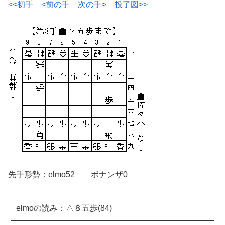
<<初手
<前の手
次の手>
投了図>>
先手形勢：elmo52 ボナンザ0
elmoの読み：△８五歩(84)