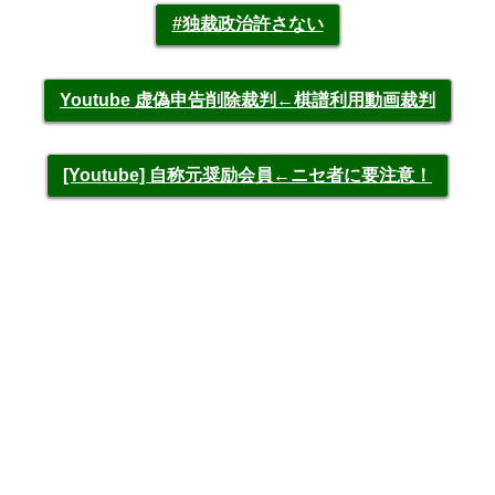
#独裁政治許さない
Youtube 虚偽申告削除裁判←棋譜利用動画裁判
[Youtube] 自称元奨励会員←ニセ者に要注意！