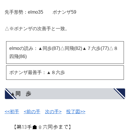
先手形勢：elmo35 ボナンザ59
△※ボナンザの次善手と一致。
elmoの読み：▲同歩(87)△同飛(82)▲７六歩(77)△８
四飛(86)
ボナンザ最善手：▲８六歩
▲同 歩
<<初手
<前の手
次の手>
投了図>>