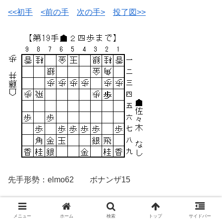
<<初手
<前の手
次の手>
投了図>>
先手形勢：elmo62 ボナンザ15
△※ボナンザの次善手と一致。
メニュー
ホーム
検索
トップ
サイドバー