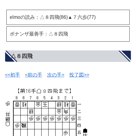
elmoの読み：△８四飛(86)▲７六歩(77)
ボナンザ最善手：△８四飛
△８四飛
<<初手
<前の手
次の手>
投了図>>