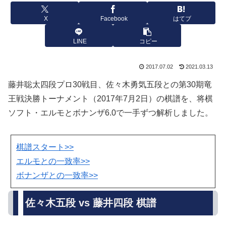
X
Facebook
はてブ
LINE
コピー
2017.07.02
2021.03.13
藤井聡太四段プロ30戦目、佐々木勇気五段との第30期竜
王戦決勝トーナメント（2017年7月2日）の棋譜を、将棋
ソフト・エルモとボナンザ6.0で一手ずつ解析しました。
棋譜スタート>>
エルモとの一致率>>
ボナンザとの一致率>>
佐々木五段 vs 藤井四段 棋譜