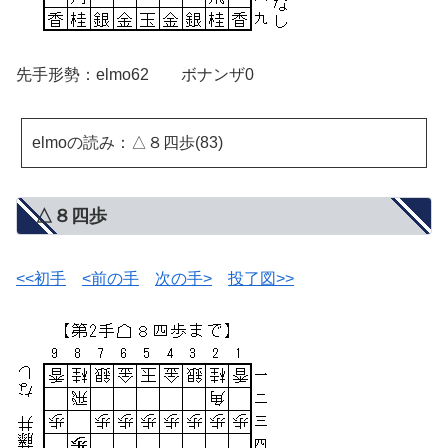
先手形勢：elmo62 ボナンザ0
elmoの読み：△８四歩(83)
△８四歩
<<初手
<前の手
次の手>
投了図>>