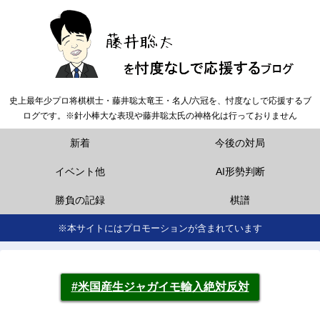
史上最年少プロ将棋棋士・藤井聡太竜王・名人/六冠を、忖度なしで応援するブ
ログです。※針小棒大な表現や藤井聡太氏の神格化は行っておりません
新着
今後の対局
イベント他
AI形勢判断
勝負の記録
棋譜
※本サイトにはプロモーションが含まれています
#米国産生ジャガイモ輸入絶対反対