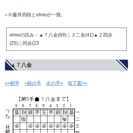
○※藤井四段とelmoが一致。
elmoの読み：▲７八金(69)△３二金(41)▲２四歩
(25)△同歩(23
▲７八金
<<初手
<前の手
次の手>
投了図>>