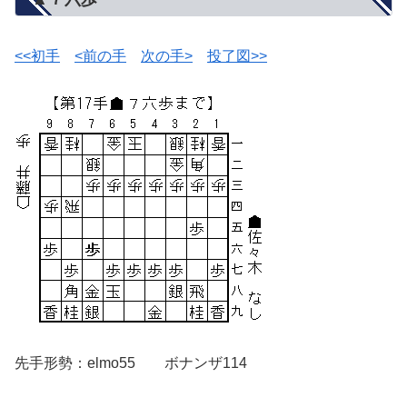
<<初手
<前の手
次の手>
投了図>>
先手形勢：elmo55 ボナンザ114