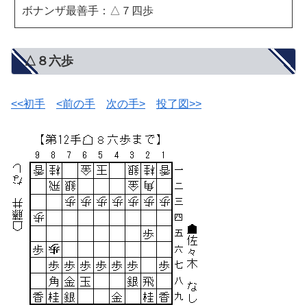
ボナンザ最善手：△７四歩
△８六歩
<<初手
<前の手
次の手>
投了図>>