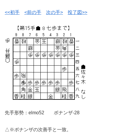
<<初手
<前の手
次の手>
投了図>>
先手形勢：elmo52 ボナンザ-28
△※ボナンザの次善手と一致。