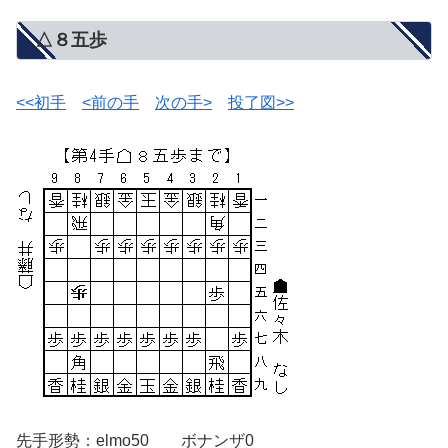
△８五歩
<<初手
<前の手
次の手>
投了図>>
先手形勢：elmo50 ボナンザ0