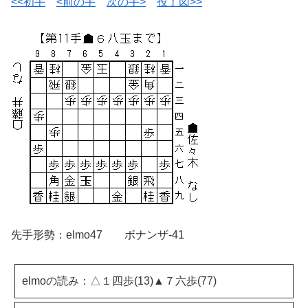
<<初手
<前の手
次の手>
投了図>>
先手形勢：elmo47 ボナンザ-41
elmoの読み：△１四歩(13)▲７六歩(77)