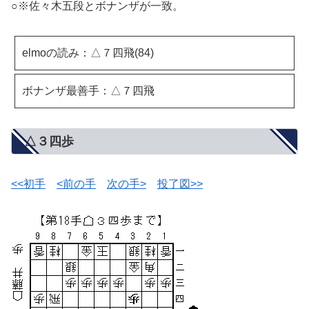
○※佐々木五段とボナンザが一致。
elmoの読み：△７四飛(84)
ボナンザ最善手：△７四飛
△３四歩
<<初手
<前の手
次の手>
投了図>>