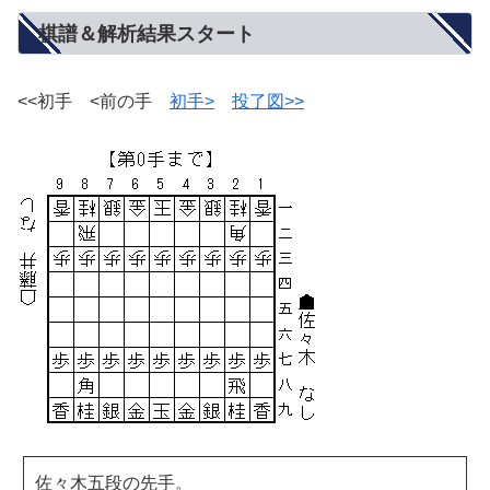
棋譜＆解析結果スタート
<<初手 <前の手
初手>
投了図>>
佐々木五段の先手。