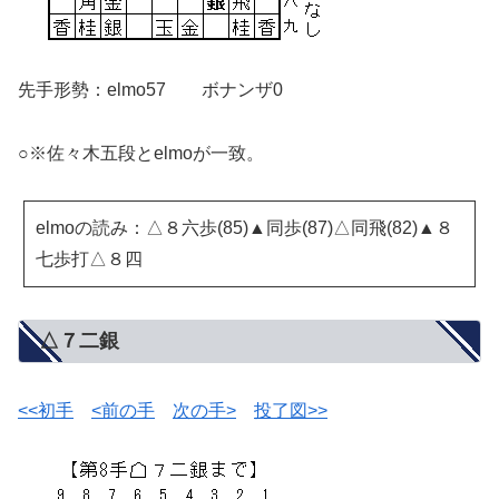
先手形勢：elmo57 ボナンザ0
○※佐々木五段とelmoが一致。
elmoの読み：△８六歩(85)▲同歩(87)△同飛(82)▲８
七歩打△８四
△７二銀
<<初手
<前の手
次の手>
投了図>>