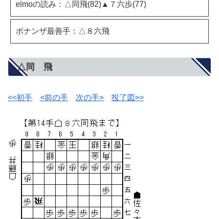
elmoの読み：△同飛(82)▲７六歩(77)
ボナンザ最善手：△８六飛
△同 飛
<<初手
<前の手
次の手>
投了図>>