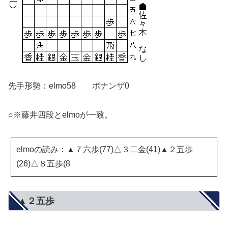
先手形勢：elmo58 ボナンザ0
○※藤井四段とelmoが一致。
elmoの読み：▲７六歩(77)△３二金(41)▲２五歩
(26)△８五歩(8
▲２五歩