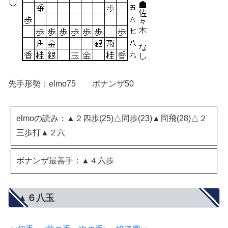
先手形勢：elmo75 ボナンザ50
elmoの読み：▲２四歩(25)△同歩(23)▲同飛(28)△２
三歩打▲２六
ボナンザ最善手：▲４六歩
▲６八玉