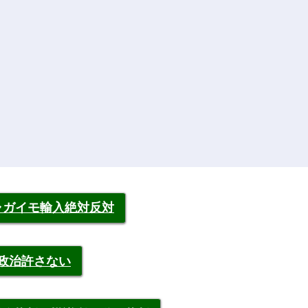
ャガイモ輸入絶対反対
裁政治許さない