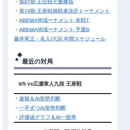
・
第67期 王位戦七番勝負
・
第74期 王座戦挑戦者決定トーナメント
・
ABEMA地域ーナメント 本戦T
・
ABEMA地域ーナメント 予選B
藤井竜王・名人/六冠 年間スケジュール
最近の対局
8/5 vs広瀬章人九段 王座戦
・
速報＆AI形勢判断
・
一手ずつAI形勢判断
・
評価値グラフ＆AI一致率