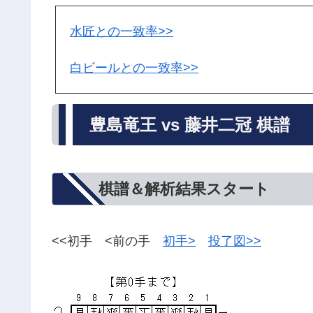
水匠との一致率>>
白ビールとの一致率>>
豊島竜王 vs 藤井二冠 棋譜
棋譜＆解析結果スタート
<<初手 <前の手
初手>
投了図>>