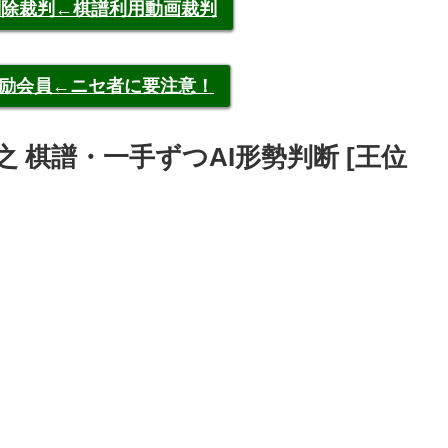
申告削除裁判←棋譜利用動画裁判
称元奨励会員←ニセ者に要注意！
豊島将之 棋譜・一手ずつAI形勢判断 [王位