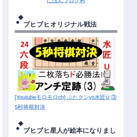
にほんブログ村
ブヒブヒオリジナル戦法
[Youtubeモロモロch] ぶたクンvs水匠U ③
5
秒将棋対決
ブヒブヒ星人が絵本になりまし