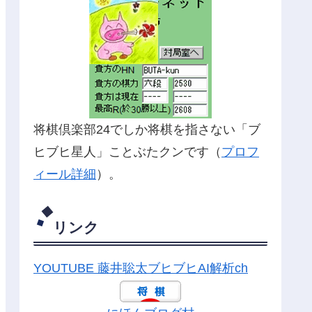
将棋倶楽部24でしか将棋を指さない「ブ
ヒブヒ星人」ことぶたクンです（
プロフ
ィール詳細
）。
リンク
YOUTUBE 藤井聡太ブヒブヒAI解析ch