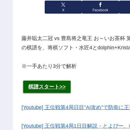
X
Facebook
藤井聡太二冠 vs 豊島将之竜王 お～いお茶杯 第
の棋譜を、将棋ソフト・水匠4とdolphin+Kri
※一手あたり3分で解析
棋譜スタート>>
[Youtube] 王位戦第4局日目”AI攻め”で防衛に
[Youtube] 王位戦第4局1日目解説・とよぴ