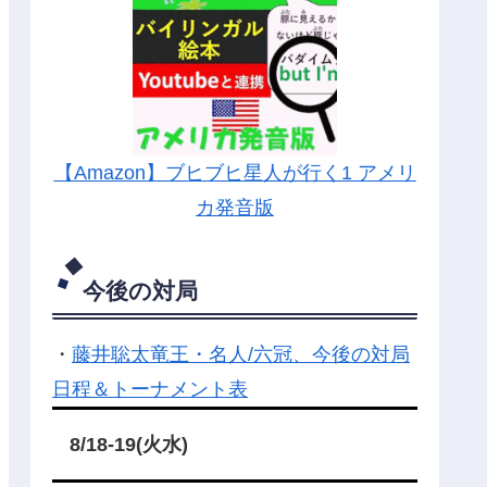
【Amazon】ブヒブヒ星人が行く1 アメリ
カ発音版
今後の対局
・
藤井聡太竜王・名人/六冠、今後の対局
日程＆トーナメント表
8/18-19(火水)