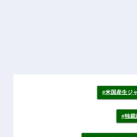
#米国産生ジ
#独