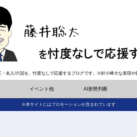
王・名人/六冠を、忖度なしで応援するブログです。※針小棒大な表現や
イベント他
AI形勢判断
※本サイトにはプロモーションが含まれています