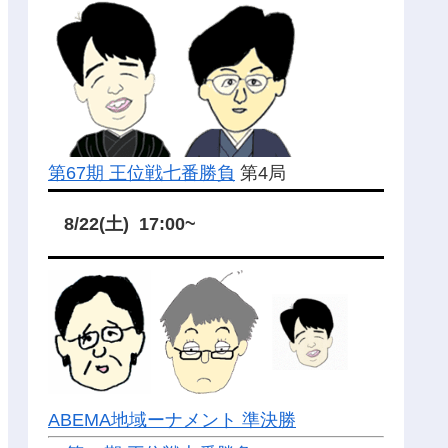
第67期 王位戦七番勝負
第4局
8/22(土) 17:00~
ABEMA地域ーナメント 準決勝