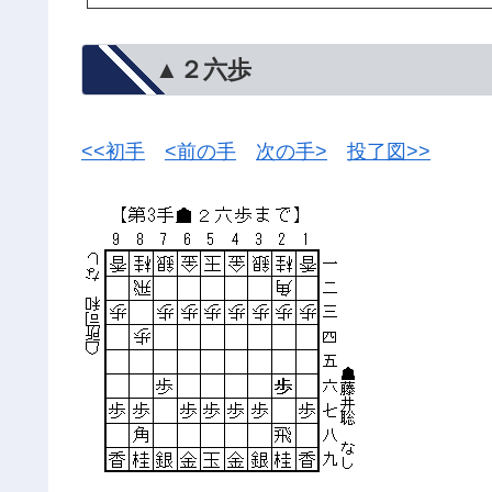
▲２六歩
<<初手
<前の手
次の手>
投了図>>