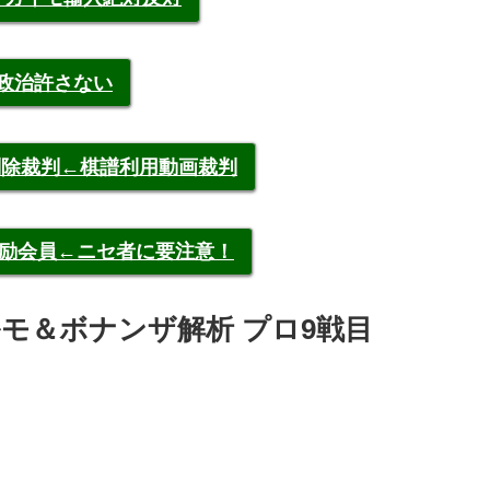
裁政治許さない
申告削除裁判←棋譜利用動画裁判
称元奨励会員←ニセ者に要注意！
ルモ＆ボナンザ解析 プロ9戦目