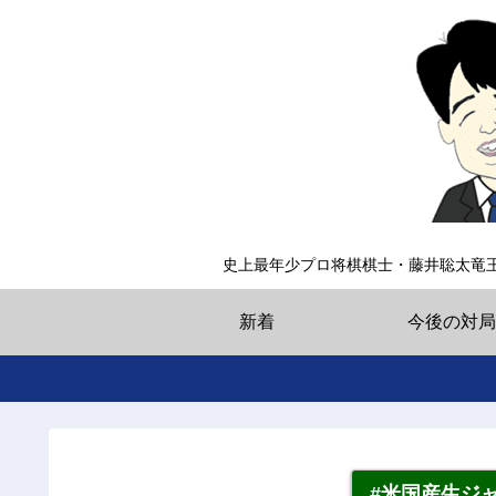
史上最年少プロ将棋棋士・藤井聡太竜
新着
今後の対局
#米国産生ジ