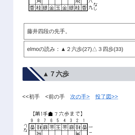
藤井四段の先手。
elmoの読み：▲２六歩(27)△３四歩(33)
▲７六歩
<<初手 <前の手
次の手>
投了図>>