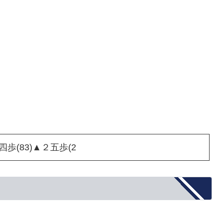
四歩(83)▲２五歩(2