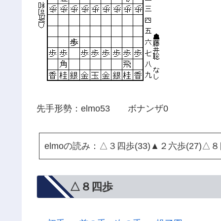
先手形勢：elmo53 ボナンザ0
elmoの読み：△３四歩(33)▲２六歩(27)△８
△８四歩