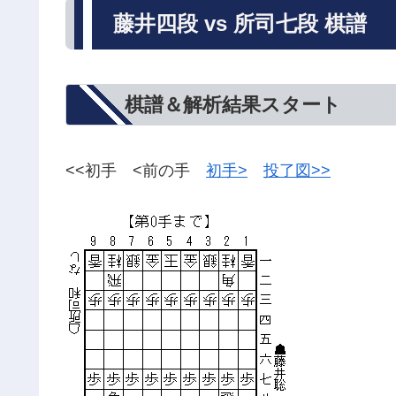
藤井四段 vs 所司七段 棋譜
棋譜＆解析結果スタート
<<初手 <前の手
初手>
投了図>>