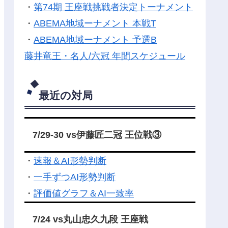
・
第74期 王座戦挑戦者決定トーナメント
・
ABEMA地域ーナメント 本戦T
・
ABEMA地域ーナメント 予選B
藤井竜王・名人/六冠 年間スケジュール
最近の対局
7/29-30 vs伊藤匠二冠 王位戦③
・
速報＆AI形勢判断
・
一手ずつAI形勢判断
・
評価値グラフ＆AI一致率
7/24 vs丸山忠久九段 王座戦