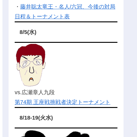
・
藤井聡太竜王・名人/六冠、今後の対局
日程＆トーナメント表
8/5(水)
vs.広瀬章人九段
第74期 王座戦挑戦者決定トーナメント
8/18-19(火水)