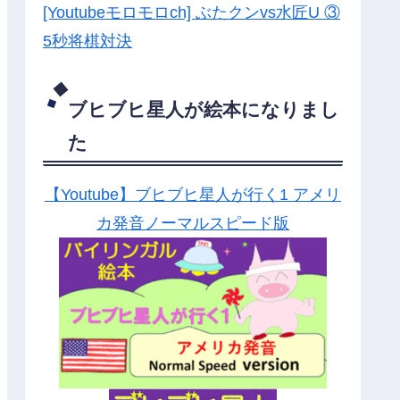
[Youtubeモロモロch] ぶたクンvs水匠U ③
5
秒将棋対決
ブヒブヒ星人が絵本になりまし
た
【Youtube】ブヒブヒ星人が行く1 アメリ
カ発音ノーマルスピード版