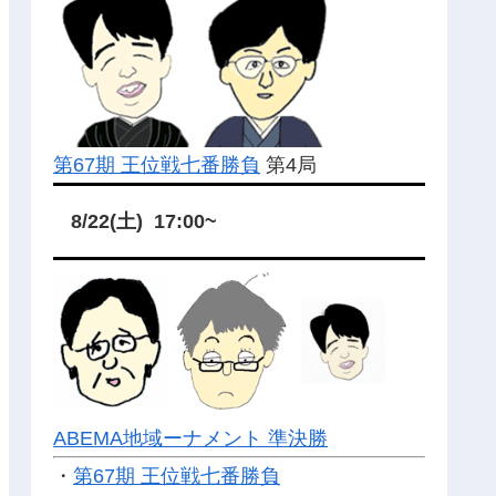
第67期 王位戦七番勝負
第4局
8/22(土) 17:00~
ABEMA地域ーナメント 準決勝
・
第67期 王位戦七番勝負