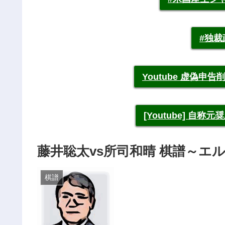
#独
Youtube 虚偽
[Youtube] 自
藤井聡太vs所司和晴 棋譜～エ
棋譜