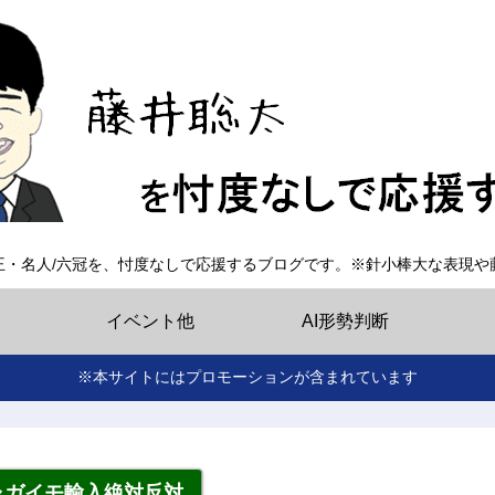
王・名人/六冠を、忖度なしで応援するブログです。※針小棒大な表現や
イベント他
AI形勢判断
※本サイトにはプロモーションが含まれています
ャガイモ輸入絶対反対