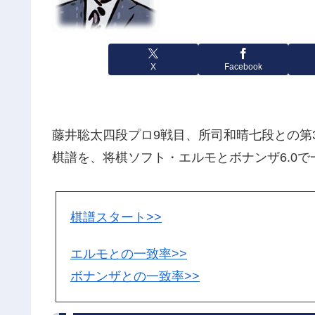
X
Facebook
藤井聡太四段プロ9戦目、所司和晴七段との第3
棋譜を、将棋ソフト・エルモとボナンザ6.0
棋譜スタート>>
エルモとの一致率>>
ボナンザとの一致率>>