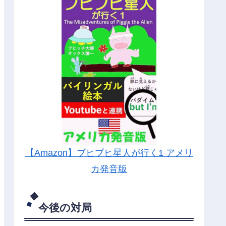
【Amazon】ブヒブヒ星人が行く1 アメリ
カ発音版
今後の対局