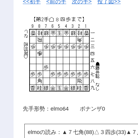
<<初手
<前の手
次の手>
投了図>>
先手形勢：elmo64 ボナンザ0
elmoの読み：▲７七角(88)△３四歩(33)▲７