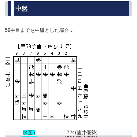
中盤
59手目までを中盤とした場合…
水匠5
-724
(藤井優勢)