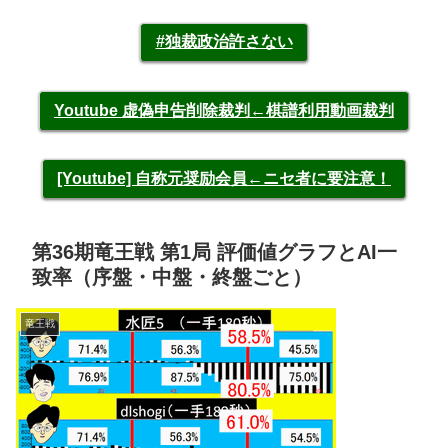
#独裁政治許さない
Youtube 虚偽申告削除裁判←棋譜利用動画裁判
[Youtube] 自称元奨励会員←ニセ者に要注意！
第36期竜王戦 第1局 評価値グラフとAI一
致率（序盤・中盤・終盤ごと）
竜王戦