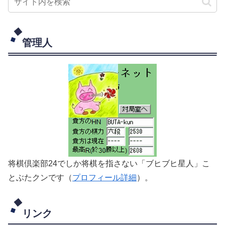
管理人
将棋倶楽部24でしか将棋を指さない「ブヒブヒ星人」こ
とぶたクンです（
プロフィール詳細
）。
リンク