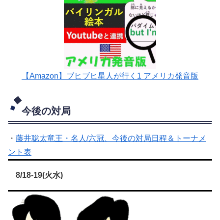
【Amazon】ブヒブヒ星人が行く1 アメリカ発音版
今後の対局
・
藤井聡太竜王・名人/六冠、今後の対局日程＆トーナメ
ント表
8/18-19(火水)