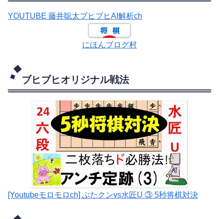
YOUTUBE 藤井聡太ブヒブヒAI解析ch
にほんブログ村
ブヒブヒオリジナル戦法
[Youtubeモロモロch] ぶたクンvs水匠U ③ 5
秒将棋対決