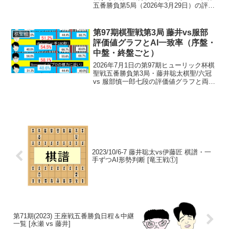
五番勝負第5局（2026年3月29日）の評価
値グラフと両対局者のAI一致率を序盤・
中盤・終盤ごとに。水匠5、dlshogi、
Bonanza6.0で。※数値は、パソコ...
第97期棋聖戦第3局 藤井vs服部
棋聖戦
評価値グラフとAI一致率（序盤・
中盤・終盤ごと）
2026年7月1日の第97期ヒューリック杯棋
聖戦五番勝負第3局・藤井聡太棋聖/六冠
vs 服部慎一郎七段の評価値グラフと両対
局者のAI一致率を序盤・中盤・終盤ごと
に。hao、dlshogi、Bonanza6.0で。※数
値は、パソコン環境や解...
2023/10/6-7 藤井聡太vs伊藤匠 棋譜・一
手ずつAI形勢判断 [竜王戦①]
第71期(2023) 王座戦五番勝負日程＆中継
一覧 [永瀬 vs 藤井]