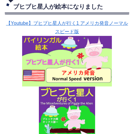
ブヒブヒ星人が絵本になりました
【Youtube】ブヒブヒ星人が行く1 アメリカ発音ノーマル
スピード版