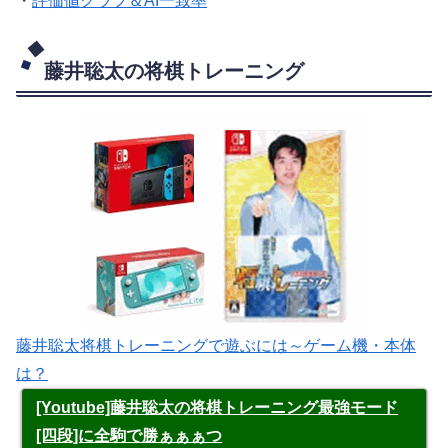
・
評価値グラフ＆AI一致率
藤井聡太の将棋トレーニング
藤井聡太将棋トレーニングで遊ぶには～ゲーム機・本体
は？
[Youtube]藤井聡太の将棋トレーニング最強モード
[四段]に全駒で勝ぁぁぁつ