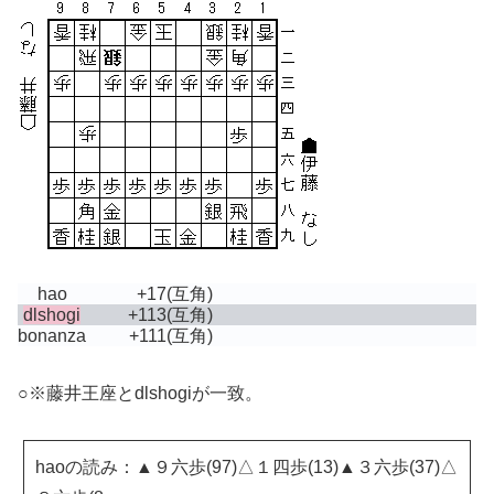
hao
+17
(互角)
dlshogi
+113
(互角)
bonanza
+111
(互角)
○※藤井王座とdlshogiが一致。
haoの読み：▲９六歩(97)△１四歩(13)▲３六歩(37)△