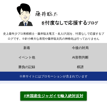
史上最年少プロ将棋棋士・藤井聡太竜王・名人/六冠を、忖度なしで応援するブ
ログです。※針小棒大な表現や藤井聡太氏の神格化は行っておりません
新着
今後の対局
イベント他
AI形勢判断
勝負の記録
棋譜
※本サイトにはプロモーションが含まれています
#米国産生ジャガイモ輸入絶対反対