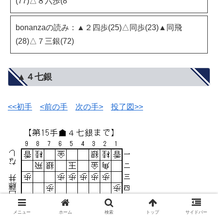
(77)△８六歩(8
bonanzaの読み：▲２四歩(25)△同歩(23)▲同飛
(28)△７三銀(72)
▲４七銀
<<初手
<前の手
次の手>
投了図>>
メニュー
ホーム
検索
トップ
サイドバー