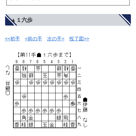
▲１六歩
<<初手
<前の手
次の手>
投了図>>