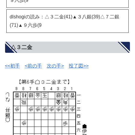
９六歩(9
dlshogiの読み：△３二金(41)▲３八銀(39)△７二銀
(71)▲９六歩(9
△３二金
<<初手
<前の手
次の手>
投了図>>