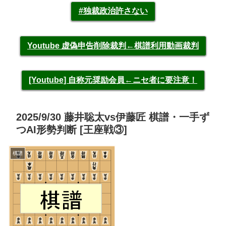
#独裁政治許さない
Youtube 虚偽申告削除裁判←棋譜利用動画裁判
[Youtube] 自称元奨励会員←ニセ者に要注意！
2025/9/30 藤井聡太vs伊藤匠 棋譜・一手ず
つAI形勢判断 [王座戦③]
棋譜