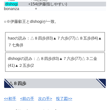
dlshogi
+154
(伊藤指しやすい)
bonanza
+
○※伊藤叡王とdlshogiが一致。
haoの読み：△８四歩(83)▲７六歩(77)△８五歩(84)▲
７七角(8
dlshogiの読み：△８四歩(83)▲７六歩(77)△３二金
(41)▲２五歩(2
△８四歩
<<初手
<前の手
次の手>
投了図>>