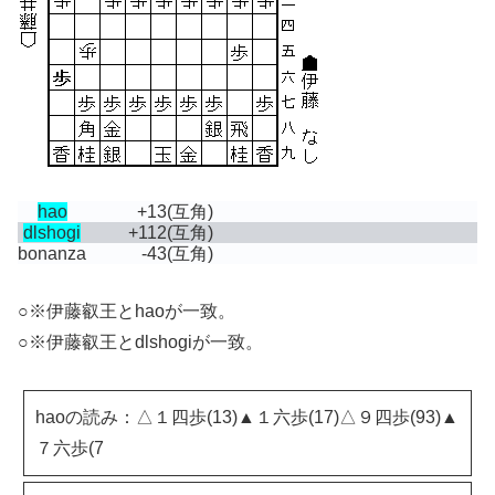
hao
+13
(互角)
dlshogi
+112
(互角)
bonanza
-43
(互角)
○※伊藤叡王とhaoが一致。
○※伊藤叡王とdlshogiが一致。
haoの読み：△１四歩(13)▲１六歩(17)△９四歩(93)▲
７六歩(7