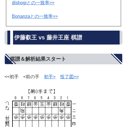
dlshogiとの一致率>>
Bonanzaとの一致率>>
伊藤叡王 vs 藤井王座 棋譜
棋譜＆解析結果スタート
<<初手 <前の手
初手>
投了図>>