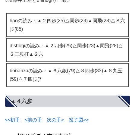
○※藤井王座とdlshogiが一致。
haoの読み：▲２四歩(25)△同歩(23)▲同飛(28)△８六
歩(85)
dlshogiの読み：▲２四歩(25)△同歩(23)▲同飛(28)△
２三歩打▲２六
bonanzaの読み：▲６八銀(79)△３四歩(33)▲６九玉
(59)△７四歩(7
▲４六歩
<<初手
<前の手
次の手>
投了図>>