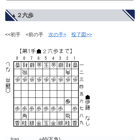
▲２六歩
<<初手 <前の手
次の手>
投了図>>
hao
+46
(互角)