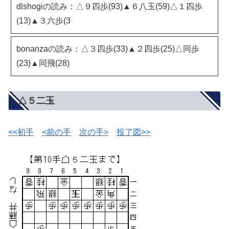
dlshogiの読み：△９四歩(93)▲６八玉(59)△１四歩
(13)▲３六歩(3
bonanzaの読み：△３四歩(33)▲２四歩(25)△同歩
(23)▲同飛(28)
△５二玉
<<初手
<前の手
次の手>
投了図>>