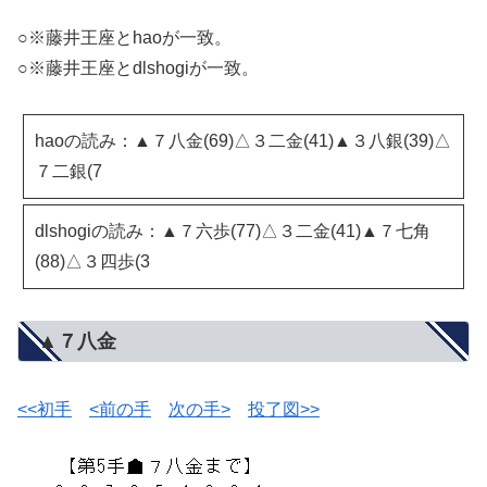
○※藤井王座とhaoが一致。
○※藤井王座とdlshogiが一致。
haoの読み：▲７八金(69)△３二金(41)▲３八銀(39)△
７二銀(7
dlshogiの読み：▲７六歩(77)△３二金(41)▲７七角
(88)△３四歩(3
▲７八金
<<初手
<前の手
次の手>
投了図>>