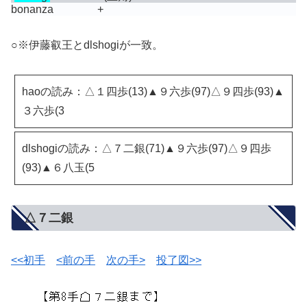
bonanza
+
○※伊藤叡王とdlshogiが一致。
haoの読み：△１四歩(13)▲９六歩(97)△９四歩(93)▲
３六歩(3
dlshogiの読み：△７二銀(71)▲９六歩(97)△９四歩
(93)▲６八玉(5
△７二銀
<<初手
<前の手
次の手>
投了図>>