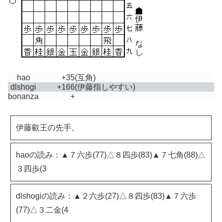
hao
+35
(互角)
dlshogi
+166
(伊藤指しやすい)
bonanza
+
伊藤叡王の先手。
haoの読み：▲７六歩(77)△８四歩(83)▲７七角(88)△
３四歩(3
dlshogiの読み：▲２六歩(27)△８四歩(83)▲７六歩
(77)△３二金(4