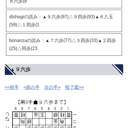
８六歩(8
dlshogiの読み：▲９六歩(97)△９四歩(93)▲６八玉
(59)△１四歩(1
bonanzaの読み：▲７六歩(77)△３四歩(33)▲２四歩
(25)△同歩(23
▲９六歩
<<初手
<前の手
次の手>
投了図>>