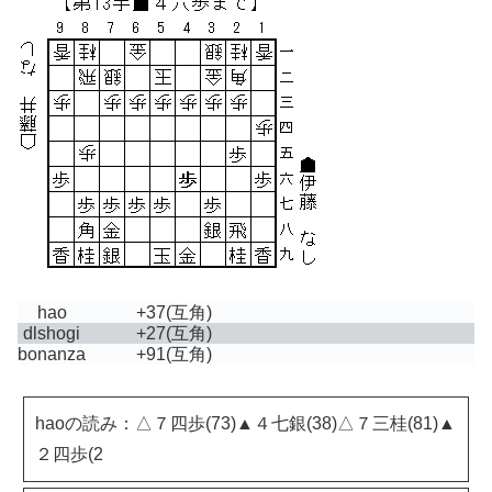
hao
+37
(互角)
dlshogi
+27
(互角)
bonanza
+91
(互角)
haoの読み：△７四歩(73)▲４七銀(38)△７三桂(81)▲
２四歩(2