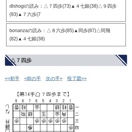
dlshogiの読み：△７四歩(73)▲４七銀(38)△９四歩
(93)▲７六歩(7
bonanzaの読み：△８六歩(85)▲同歩(87)△同飛
(82)▲４七銀(38)
△７四歩
<<初手
<前の手
次の手>
投了図>>