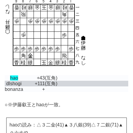
hao
+43
(互角)
dlshogi
+111
(互角)
bonanza
+
○※伊藤叡王とhaoが一致。
haoの読み：△３二金(41)▲３八銀(39)△７二銀(71)▲