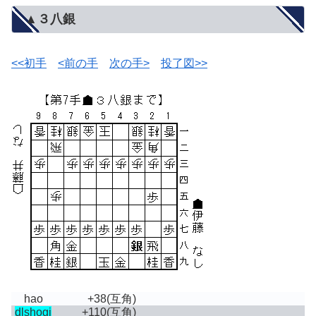
▲３八銀
<<初手
<前の手
次の手>
投了図>>
hao
+38
(互角)
dlshogi
+110
(互角)