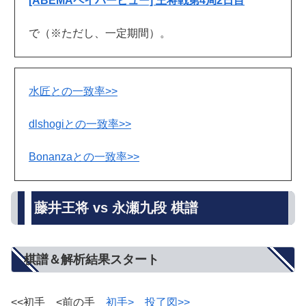
[ABEMAペイパービュー] 王将戦第4局2日目
で（※ただし、一定期間）。
水匠との一致率>>
dlshogiとの一致率>>
Bonanzaとの一致率>>
藤井王将 vs 永瀬九段 棋譜
棋譜＆解析結果スタート
<<初手 <前の手
初手>
投了図>>