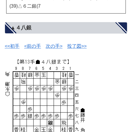
(39)△６二銀(7
▲４八銀
<<初手
<前の手
次の手>
投了図>>