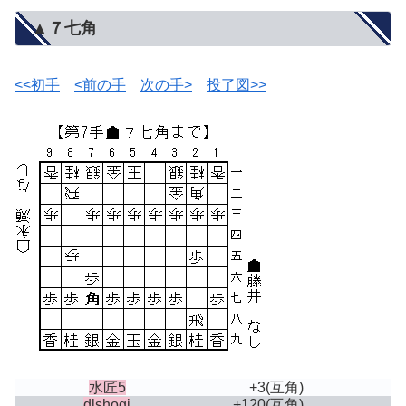
▲７七角
<<初手
<前の手
次の手>
投了図>>
水匠5
+3
(互角)
dlshogi
+120
(互角)