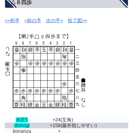
△８四歩
<<初手
<前の手
次の手>
投了図>>
水匠5
+24
(互角)
dlshogi
+156
(藤井指しやすい)
bonanza
+