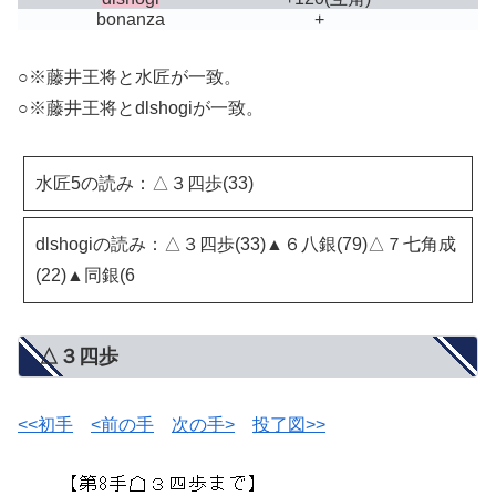
bonanza
+
○※藤井王将と水匠が一致。
○※藤井王将とdlshogiが一致。
水匠5の読み：△３四歩(33)
dlshogiの読み：△３四歩(33)▲６八銀(79)△７七角成
(22)▲同銀(6
△３四歩
<<初手
<前の手
次の手>
投了図>>