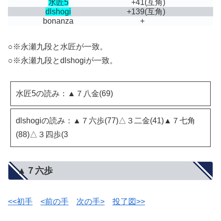
水匠5
+41
(互角)
dlshogi
+139
(互角)
bonanza
+
○※永瀬九段と水匠が一致。
○※永瀬九段とdlshogiが一致。
水匠5の読み：▲７八金(69)
dlshogiの読み：▲７六歩(77)△３二金(41)▲７七角
(88)△３四歩(3
▲７六歩
<<初手
<前の手
次の手>
投了図>>