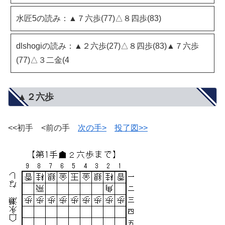
水匠5の読み：▲７六歩(77)△８四歩(83)
dlshogiの読み：▲２六歩(27)△８四歩(83)▲７六歩
(77)△３二金(4
▲２六歩
<<初手 <前の手
次の手>
投了図>>