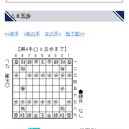
△８五歩
<<初手
<前の手
次の手>
投了図>>