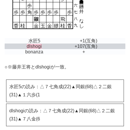
水匠5
+1
(互角)
dlshogi
+107
(互角)
bonanza
+
○※藤井王将とdlshogiが一致。
水匠5の読み：△７七角成(22)▲同銀(68)△２二銀
(31)▲１六歩(1
dlshogiの読み：△７七角成(22)▲同銀(68)△２二銀
(31)▲７八金(6