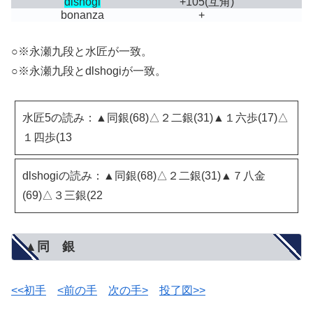
dlshogi
+105
(互角)
bonanza
+
○※永瀬九段と水匠が一致。
○※永瀬九段とdlshogiが一致。
水匠5の読み：▲同銀(68)△２二銀(31)▲１六歩(17)△
１四歩(13
dlshogiの読み：▲同銀(68)△２二銀(31)▲７八金
(69)△３三銀(22
▲同 銀
<<初手
<前の手
次の手>
投了図>>