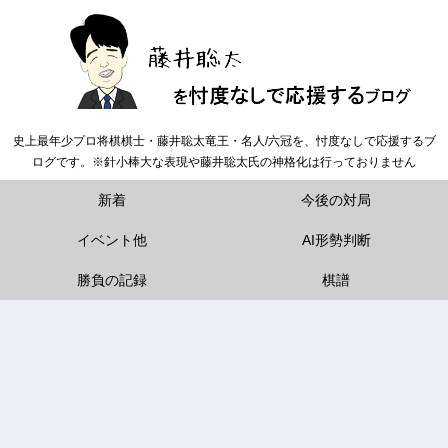
史上最年少プロ将棋棋士・藤井聡太竜王・名人/六冠を、忖度なしで応援するブ
ログです。※針小棒大な表現や藤井聡太氏の神格化は行っておりません
新着
今後の対局
イベント他
AI形勢判断
勝負の記録
棋譜