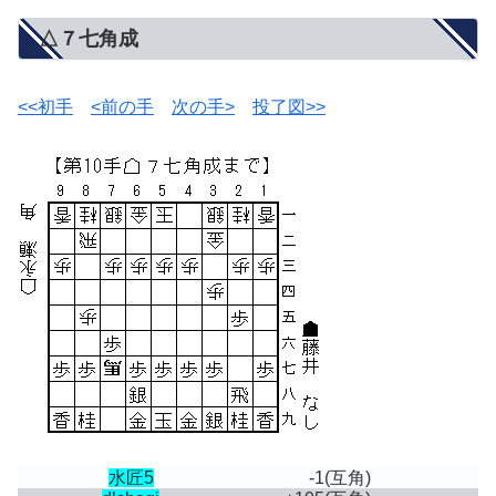
△７七角成
<<初手
<前の手
次の手>
投了図>>
水匠5
-1
(互角)