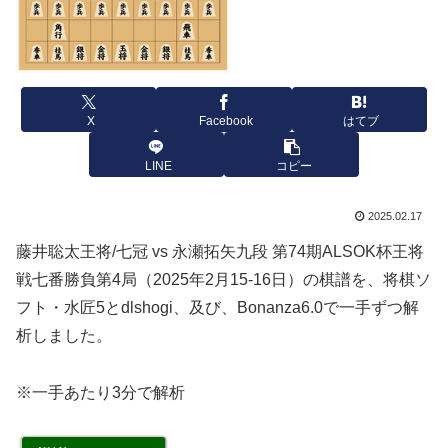
X
Facebook
はてブ
LINE
コピー
2025.02.17
藤井聡太王将/七冠 vs 永瀬拓矢九段 第74期ALSOK杯王将
戦七番勝負第4局（2025年2月15-16日）の棋譜を、将棋ソ
フト・水匠5とdlshogi、及び、Bonanza6.0で一手ずつ解
析しました。
※一手あたり3分で解析