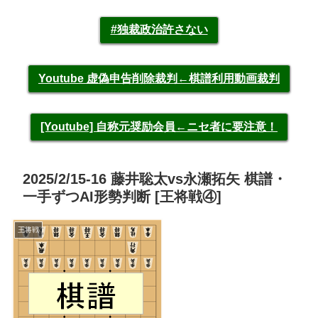
#独裁政治許さない
Youtube 虚偽申告削除裁判←棋譜利用動画裁判
[Youtube] 自称元奨励会員←ニセ者に要注意！
2025/2/15-16 藤井聡太vs永瀬拓矢 棋譜・
一手ずつAI形勢判断 [王将戦④]
王将戦