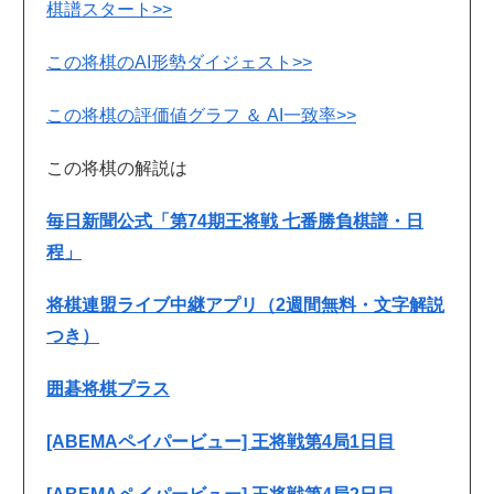
棋譜スタート>>
この将棋のAI形勢ダイジェスト>>
この将棋の評価値グラフ ＆ AI一致率>>
この将棋の解説は
毎日新聞公式「第74期王将戦 七番勝負棋譜・日
程」
将棋連盟ライブ中継アプリ（2週間無料・文字解説
つき）
囲碁将棋プラス
[ABEMAペイパービュー] 王将戦第4局1日目