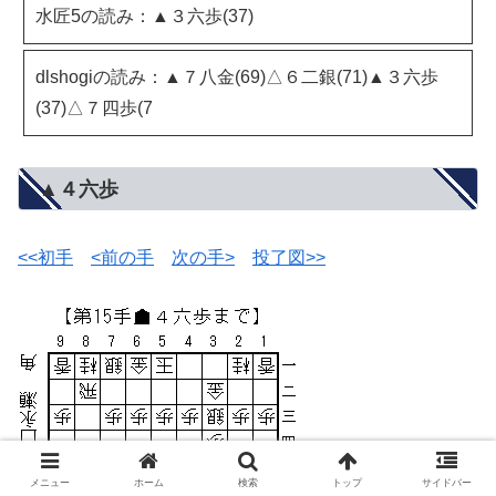
水匠5の読み：▲３六歩(37)
dlshogiの読み：▲７八金(69)△６二銀(71)▲３六歩
(37)△７四歩(7
▲４六歩
<<初手
<前の手
次の手>
投了図>>
メニュー
ホーム
検索
トップ
サイドバー