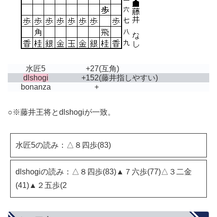
水匠5
+27
(互角)
dlshogi
+152
(藤井指しやすい)
bonanza
+
○※藤井王将とdlshogiが一致。
水匠5の読み：△８四歩(83)
dlshogiの読み：△８四歩(83)▲７六歩(77)△３二金
(41)▲２五歩(2