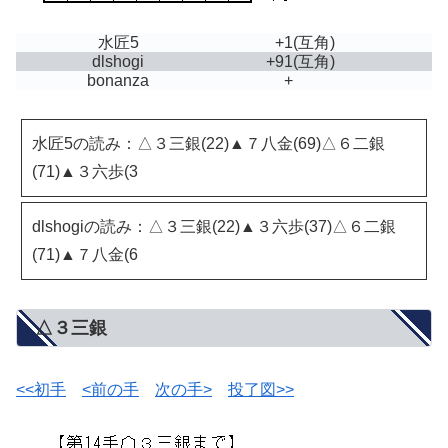
水匠5
+1
(互角)
dlshogi
+91
(互角)
bonanza
+
水匠5の読み：△３三銀(22)▲７八金(69)△６二銀
(71)▲３六歩(3
dlshogiの読み：△３三銀(22)▲３六歩(37)△６二銀
(71)▲７八金(6
△３三銀
<<初手
<前の手
次の手>
投了図>>