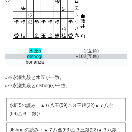
水匠5
-1
(互角)
dlshogi
+102
(互角)
bonanza
+
○※永瀬九段と水匠が一致。
○※永瀬九段とdlshogiが一致。
水匠5の読み：▲６八玉(59)△３三銀(22)▲７八金
(69)△６二銀(7
dlshogiの読み：▲７八金(69)△３三銀(22)▲３八銀