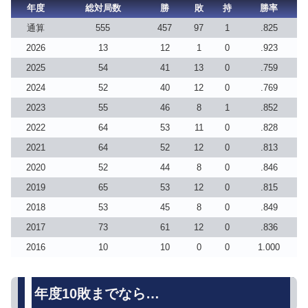
年度
総対局数
勝
敗
持
勝率
通算
555
457
97
1
.825
2026
13
12
1
0
.923
2025
54
41
13
0
.759
2024
52
40
12
0
.769
2023
55
46
8
1
.852
2022
64
53
11
0
.828
2021
64
52
12
0
.813
2020
52
44
8
0
.846
2019
65
53
12
0
.815
2018
53
45
8
0
.849
2017
73
61
12
0
.836
2016
10
10
0
0
1.000
年度10敗までなら…