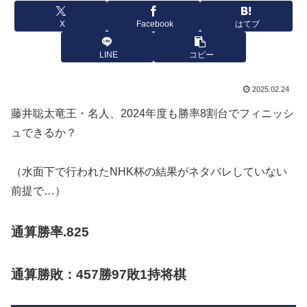
X
Facebook
はてブ
LINE
コピー
2025.02.24
藤井聡太竜王・名人、2024年度も勝率8割台でフィニッシ
ュできるか？
（水面下で行われたNHK杯の結果がネタバレしていない
前提で…）
通算勝率.825
通算勝敗：457勝97敗1持将棋