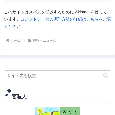
このサイトはスパムを低減するために Akismet を使って
います。
コメントデータの処理方法の詳細はこちらをご覧
ください
。
ホーム
速報・ニュース
管理人