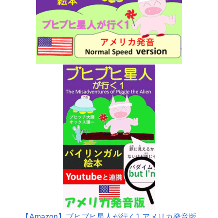
【Amazon】ブヒブヒ星人が行く1 アメリカ発音版