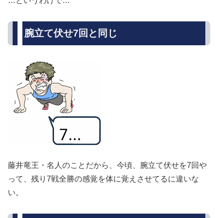
…というわけで…
腕立て伏せ7回と同じ
藤井竜王・名人のことだから、今頃、腕立て伏せを7回や
って、残り7戦全勝の感覚を体に覚えさせてるに違いな
い。