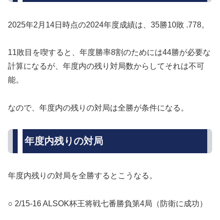
2025年2月14日時点の2024年度成績は、35勝10敗 .778。
11敗目を喫すると、年度勝率8割のためには44勝が必要な
計算になるが、年度内の残り対局数からしてそれは不可
能。
なので、年度内の残りの対局は全勝が条件になる。
年度内残りの対局
年度内残りの対局を全勝するとこうなる。
○ 2/15-16 ALSOK杯王将戦七番勝負第4局（防衛に成功）