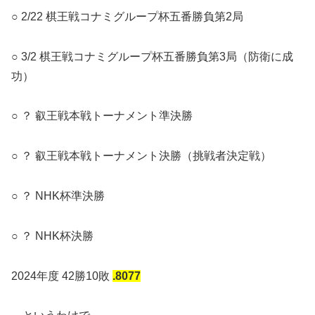
○ 2/22 棋王戦コナミグループ杯五番勝負第2局
○ 3/2 棋王戦コナミグループ杯五番勝負第3局（防衛に成
功）
○ ？ 叡王戦本戦トーナメント準決勝
○ ？ 叡王戦本戦トーナメント決勝（挑戦者決定戦）
○ ？ NHK杯準決勝
○ ？ NHK杯決勝
2024年度 42勝10敗
.8077