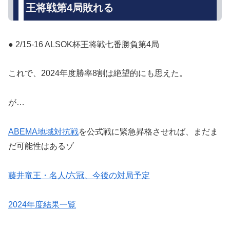
王将戦第4局敗れる
● 2/15-16 ALSOK杯王将戦七番勝負第4局
これで、2024年度勝率8割は絶望的にも思えた。
が…
ABEMA地域対抗戦
を公式戦に緊急昇格させれば、まだま
だ可能性はあるゾ
藤井竜王・名人/六冠、今後の対局予定
2024年度結果一覧