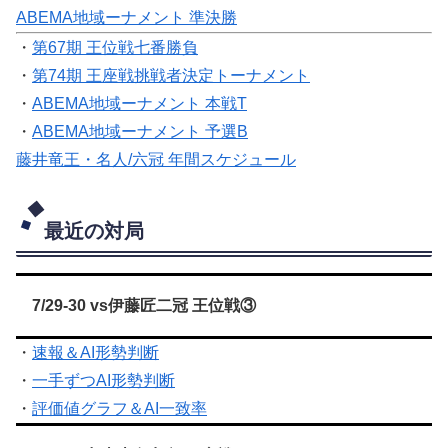
ABEMA地域ーナメント 準決勝
・
第67期 王位戦七番勝負
・
第74期 王座戦挑戦者決定トーナメント
・
ABEMA地域ーナメント 本戦T
・
ABEMA地域ーナメント 予選B
藤井竜王・名人/六冠 年間スケジュール
最近の対局
7/29-30 vs伊藤匠二冠 王位戦③
・
速報＆AI形勢判断
・
一手ずつAI形勢判断
・
評価値グラフ＆AI一致率