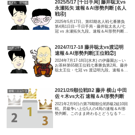
2025/5/17 [千日手局] 藤井聡太vs
名人戦・順位戦
永瀬拓矢 速報＆AI形勢判断 [名人
戦④]
2025年5月17日。第83期名人戦七番勝負
第4局1日目~千日手局・藤井聡太名人/七
冠 vs 永瀬拓矢九段。速報＆AI形勢判断。
指し直し局速報＆AI形勢判断>>現在の形
勢（千日手）中継・解説・消費時間ほか
情報17:05頃確認まで、千日手。指...
2024/7/17-18 藤井聡太vs渡辺明
vs渡辺明
速報＆AI形勢判断[王位戦②]
2024年7月17-18日(水木) の伊藤園お～い
お茶杯第65期王位戦七番勝負第2局。藤井
聡太王位・七冠 vs 渡辺明九段。速報＆AI
形勢判断。現在の形勢（終局）中継・解
説・消費時間ほか情報17:45頃確認まで、
渡辺九段の勝ち（藤井 1-1...
2021/2/9順位戦B2 藤井 横山 中田
速報・ニュース
佐々木vs大石 速報＆AI形勢判断
2021年2月9日の第79期順位戦B級2組10回
戦。昇級争い上位5人の4局の速報＆AI形
勢判断。このまま終わるとどうなる？藤
井 横山 中田 佐々木vs大石 このま
ま終わると…藤井vs窪田先▲窪田21:50頃
確認まで藤井二冠の勝ち。この結果…...