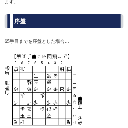
ます。
序盤
65手目までを序盤とした場合…