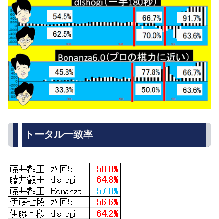
トータル一致率