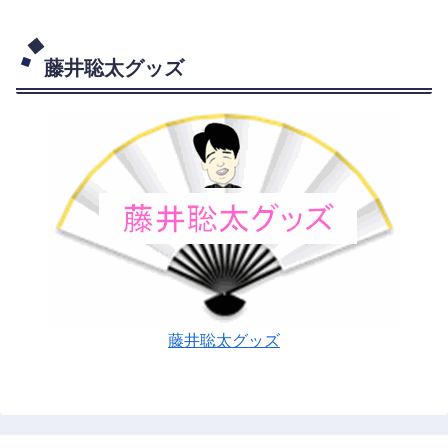
藤井聡太グッズ
藤井聡太グッズ