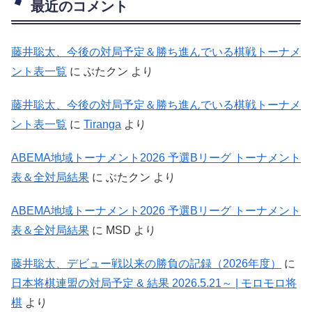
最近のコメント
藤井聡太、今後の対局予定＆勝ち進んでいる棋戦トーナメ
ント表一覧
に
ぶたクン
より
藤井聡太、今後の対局予定＆勝ち進んでいる棋戦トーナメ
ント表一覧
に
Tiranga
より
ABEMA地域トーナメント2026 予選Bリーグ トーナメント
表＆全対局結果
に
ぶたクン
より
ABEMA地域トーナメント2026 予選Bリーグ トーナメント
表＆全対局結果
に
MSD
より
藤井聡太、デビュー戦以来の勝負の記録（2026年度）
に
日本将棋連盟の対局予定 & 結果 2026.5.21～ | モロモロ将
棋
より