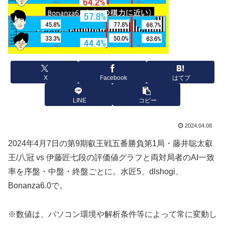
X
Facebook
はてブ
LINE
コピー
2024.04.08
2024年4月7日の第9期叡王戦五番勝負第1局・藤井聡太叡
王/八冠 vs 伊藤匠七段の評価値グラフと両対局者のAI一致
率を序盤・中盤・終盤ごとに。水匠5、dlshogi、
Bonanza6.0で。
※数値は、パソコン環境や解析条件等によって常に変動し