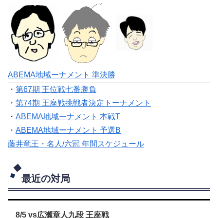
ABEMA地域ーナメント 準決勝
・
第67期 王位戦七番勝負
・
第74期 王座戦挑戦者決定トーナメント
・
ABEMA地域ーナメント 本戦T
・
ABEMA地域ーナメント 予選B
藤井竜王・名人/六冠 年間スケジュール
最近の対局
8/5 vs広瀬章人九段 王座戦