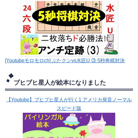
[Youtubeモロモロch] ぶたクンvs水匠U ③ 5
秒将棋対決
ブヒブヒ星人が絵本になりました
【Youtube】ブヒブヒ星人が行く1 アメリカ発音ノーマル
スピード版