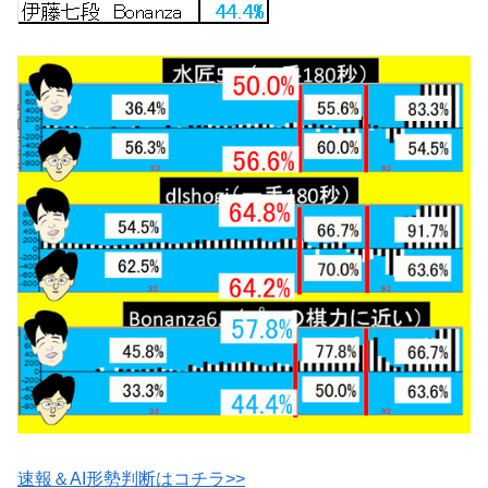
速報＆AI形勢判断はコチラ>>